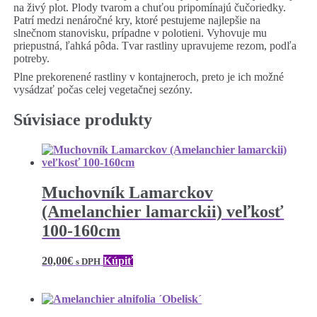
na živý plot. Plody tvarom a chuťou pripomínajú čučoriedky.
Patrí medzi nenáročné kry, ktoré pestujeme najlepšie na
slnečnom stanovisku, prípadne v polotieni. Vyhovuje mu
priepustná, ľahká pôda. Tvar rastliny upravujeme rezom, podľa
potreby.
Plne prekorenené rastliny v kontajneroch, preto je ich možné
vysádzať počas celej vegetačnej sezóny.
Súvisiace produkty
Muchovník Lamarckov
(Amelanchier lamarckii) veľkosť
100-160cm
20,00
€
Kúpiť
s DPH