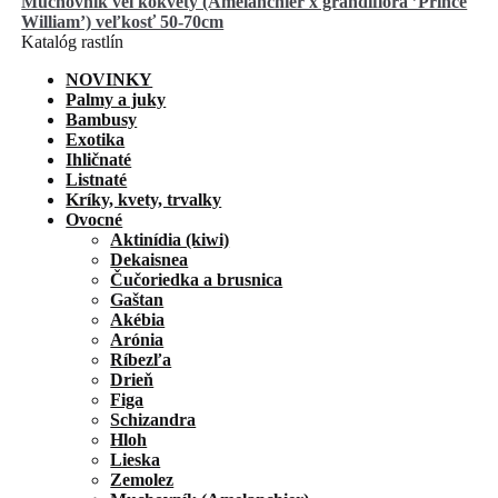
Muchovník veľkokvetý (Amelanchier x grandiflora ’Prince
William’) veľkosť 50-70cm
Katalóg rastlín
NOVINKY
Palmy a juky
Bambusy
Exotika
Ihličnaté
Listnaté
Kríky, kvety, trvalky
Ovocné
Aktinídia (kiwi)
Dekaisnea
Čučoriedka a brusnica
Gaštan
Akébia
Arónia
Ríbezľa
Drieň
Figa
Schizandra
Hloh
Lieska
Zemolez