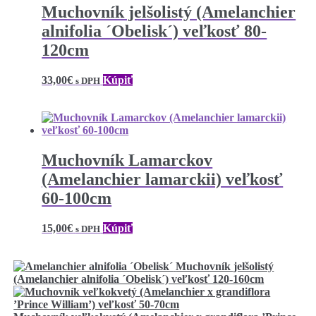
Muchovník jelšolistý (Amelanchier
alnifolia ´Obelisk´) veľkosť 80-
120cm
33,00
€
Kúpiť
s DPH
Muchovník Lamarckov
(Amelanchier lamarckii) veľkosť
60-100cm
15,00
€
Kúpiť
s DPH
Muchovník jelšolistý
(Amelanchier alnifolia ´Obelisk´) veľkosť 120-160cm