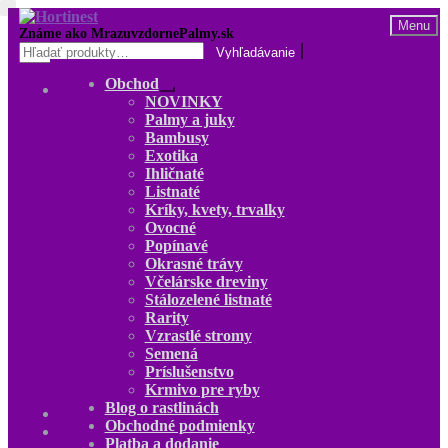
Preskočiť
Preskočiť
Menu
na
na
Hľadať:
navigáciu
obsah
Obchod
Obchod
Rozbaliť
NOVINKY
NOVINKY
podradené
Palmy a juky
Palmy a juky
menu
Bambusy
Bambusy
Exotika
Exotika
Ihličnaté
Ihličnaté
Listnaté
Listnaté
Kríky, kvety, trvalky
Kríky, kvety, trvalky
Ovocné
Ovocné
Popínavé
Popínavé
Okrasné trávy
Okrasné trávy
Včelárske dreviny
Včelárske dreviny
Stálozelené listnaté
Stálozelené listnaté
Rarity
Rarity
Vzrastlé stromy
Vzrastlé stromy
Semená
Semená
Príslušenstvo
Príslušenstvo
Krmivo pre ryby
Krmivo pre ryby
Blog o rastlinách
Blog o rastlinách
Obchodné podmienky
O nás
Platba a dodanie