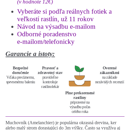
(v hodnote 12€)
Vyberáte si podľa reálnych fotiek a
veľkostí rastlín, už 11 rokov
Návod na výsadbu e-mailom
Odborné poradenstvo
e-mailom/telefonicky
Garancie a istoty:
Bezpečné
Pravosť a
Overené
doručenie
zdravotný stav
zákazníkmi
Vďaka precíznemu,
pravideľne
na základe
spevnenému baleniu
kontroluje
nezávislých recenzií
rastlinolekár
Plne prekorenené
rastliny
pripravené na
výsadbu počas
celého roka
Muchovník (Amelanchier) je populárna okrasná drevina, ker
alebo malý strom dorastajúci do 3m výšky. Často sa využíva aj