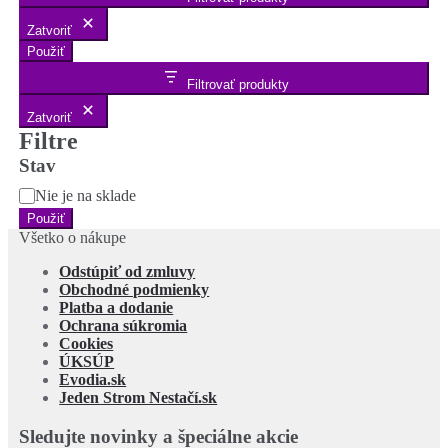
Zatvoriť
Použiť
Filtrovať produkty
Zatvoriť
Filtre
Stav
Stav
Nie je na sklade
Použiť
Všetko o nákupe
Odstúpiť od zmluvy
Obchodné podmienky
Platba a dodanie
Ochrana súkromia
Cookies
ÚKSÚP
Evodia.sk
Jeden Strom Nestačí.sk
Sledujte novinky a špeciálne akcie