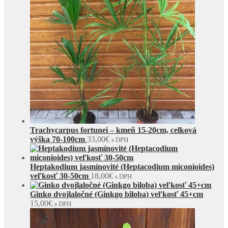
Trachycarpus fortunei – kmeň 15-20cm, celková
výška 70-100cm
33,00
€
s DPH
Heptakodium jasmínovité (Heptacodium miconioides)
veľkosť 30-50cm
18,00
€
s DPH
Ginko dvojlaločné (Ginkgo biloba) veľkosť 45+cm
15,00
€
s DPH