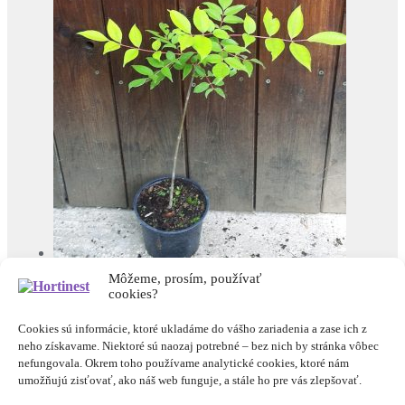
Evódia hupehenská – (Evodia hupehensis) (syn.
Môžeme, prosím, používať
Tetradium daniellii) veľkosť 20-40cm
12,00
€
s DPH
cookies?
© Hortinest 2026
Cookies sú informácie, ktoré ukladáme do vášho zariadenia a zase ich z
Rešpektujeme vaše súkromie
Built with WooCommerce
.
neho získavame. Niektoré sú naozaj potrebné – bez nich by stránka vôbec
Môj účet
nefungovala. Okrem toho používame analytické cookies, ktoré nám
Hľadať
umožňujú zisťovať, ako náš web funguje, a stále ho pre vás zlepšovať.
Hľadať: