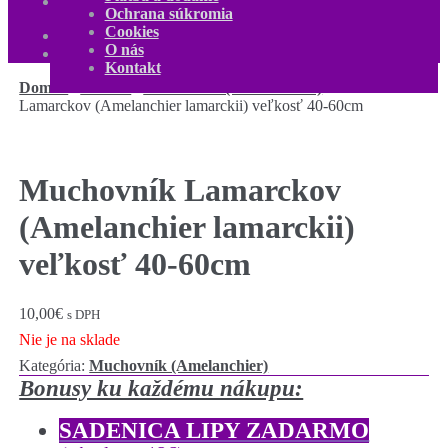
Kontakt
Ochrana súkromia
Môj účet
Cookies
0,00
€
0 produktov
O nás
Kontakt
Domov
/
Ovocné
/
Muchovník (Amelanchier)
/
Muchovník
Lamarckov (Amelanchier lamarckii) veľkosť 40-60cm
Muchovník Lamarckov
(Amelanchier lamarckii)
veľkosť 40-60cm
10,00
€
s DPH
Nie je na sklade
Kategória:
Muchovník (Amelanchier)
Bonusy ku každému nákupu:
SADENICA LIPY ZADARMO