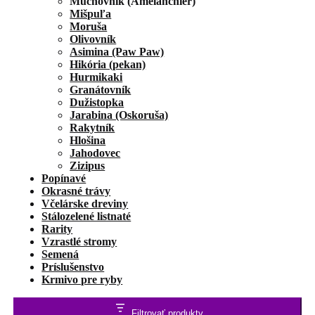
Muchovník (Amelanchier)
Mišpuľa
Moruša
Olivovník
Asimina (Paw Paw)
Hikória (pekan)
Hurmikaki
Granátovník
Dužistopka
Jarabina (Oskoruša)
Rakytník
Hlošina
Jahodovec
Zizipus
Popínavé
Okrasné trávy
Včelárske dreviny
Stálozelené listnaté
Rarity
Vzrastlé stromy
Semená
Príslušenstvo
Krmivo pre ryby
Filtrovať produkty