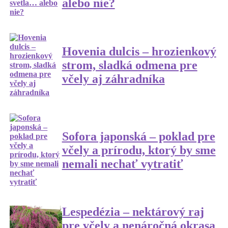
alebo nie?
Hovenia dulcis – hrozienkový
strom, sladká odmena pre
včely aj záhradníka
Sofora japonská – poklad pre
včely a prírodu, ktorý by sme
nemali nechať vytratiť
Lespedézia – nektárový raj
pre včely a nenáročná okrasa