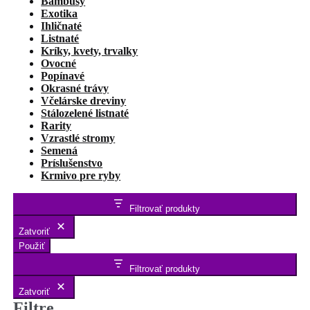
Bambusy
Exotika
Ihličnaté
Listnaté
Kríky, kvety, trvalky
Ovocné
Popínavé
Okrasné trávy
Včelárske dreviny
Stálozelené listnaté
Rarity
Vzrastlé stromy
Semená
Príslušenstvo
Krmivo pre ryby
Filtrovať produkty
Zatvoriť
Použiť
Filtrovať produkty
Zatvoriť
Filtre