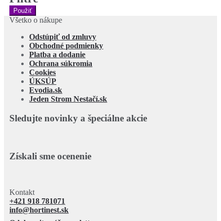
Použiť
Všetko o nákupe
Odstúpiť od zmluvy
Obchodné podmienky
Platba a dodanie
Ochrana súkromia
Cookies
ÚKSÚP
Evodia.sk
Jeden Strom Nestačí.sk
Sledujte novinky a špeciálne akcie
Získali sme ocenenie
Kontakt
+421 918 781071
info@hortinest.sk