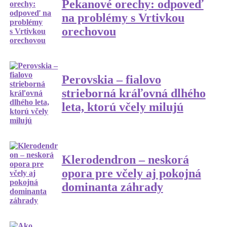
Pekanové orechy: odpoveď
na problémy s Vrtivkou
orechovou
Perovskia – fialovo
strieborná kráľovná dlhého
leta, ktorú včely milujú
Klerodendron – neskorá
opora pre včely aj pokojná
dominanta záhrady