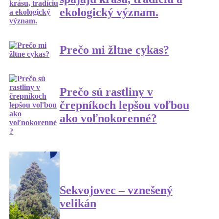
ekologický význam.
Prečo mi žltne cykas?
Prečo sú rastliny v
črepníkoch lepšou voľbou
ako voľnokorenné?
Sekvojovec – vznešený
velikán