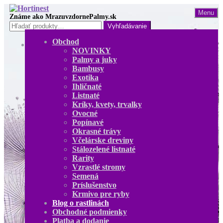
Preskočiť
Preskočiť
Menu
na
na
Hľadať:
navigáciu
obsah
Obchod
Obchod
NOVINKY
NOVINKY
Palmy a juky
Palmy a juky
Bambusy
Bambusy
Exotika
Exotika
Ihličnaté
Ihličnaté
Listnaté
Listnaté
Kríky, kvety, trvalky
Kríky, kvety, trvalky
Ovocné
Ovocné
Popínavé
Popínavé
Okrasné trávy
Okrasné trávy
Včelárske dreviny
Včelárske dreviny
Stálozelené listnaté
Stálozelené listnaté
Rarity
Rarity
Vzrastlé stromy
Vzrastlé stromy
Semená
Semená
Príslušenstvo
Príslušenstvo
Krmivo pre ryby
Krmivo pre ryby
Blog o rastlinách
Blog o rastlinách
Obchodné podmienky
O nás
Platba a dodanie