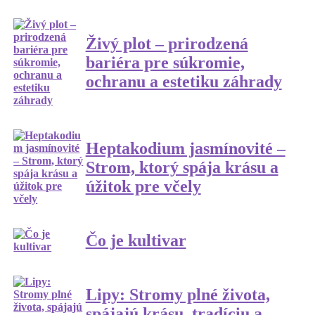
Živý plot – prirodzená
bariéra pre súkromie,
ochranu a estetiku záhrady
Heptakodium jasmínovité –
Strom, ktorý spája krásu a
úžitok pre včely
Čo je kultivar
Lipy: Stromy plné života,
spájajú krásu, tradíciu a