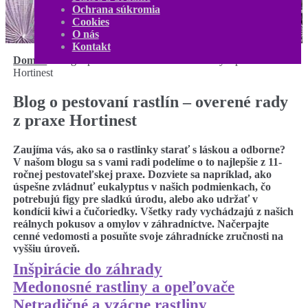
Kontakt
Ochrana súkromia
Môj účet
Cookies
0,00
€
0 produktov
O nás
Kontakt
Domov
/
Blog o pestovaní rastlín – overené rady z praxe
Hortinest
Blog o pestovaní rastlín – overené rady
z praxe Hortinest
Zaujíma vás, ako sa o rastlinky starať s láskou a odborne?
V našom blogu sa s vami radi podelíme o to najlepšie z 11-
ročnej pestovateľskej praxe. Dozviete sa napríklad, ako
úspešne zvládnuť eukalyptus v našich podmienkach, čo
potrebujú figy pre sladkú úrodu, alebo ako udržať v
kondícii kiwi a čučoriedky. Všetky rady vychádzajú z našich
reálnych pokusov a omylov v záhradníctve. Načerpajte
cenné vedomosti a posuňte svoje záhradnícke zručnosti na
vyššiu úroveň.
Inšpirácie do záhrady
Medonosné rastliny a opeľovače
Netradičné a vzácne rastliny