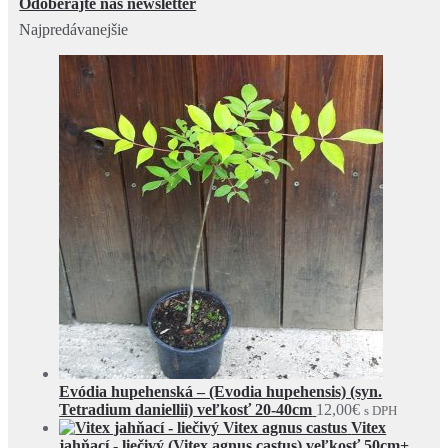
Odoberajte náš newsletter
Najpredávanejšie
Evódia hupehenská – (Evodia hupehensis) (syn.
Tetradium daniellii) veľkosť 20-40cm
12,00
€
s DPH
Vitex
jahňací - liečivý (Vitex agnus castus) veľkosť 50cm+