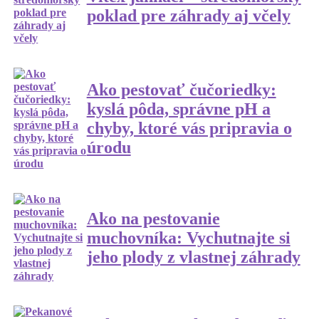
poklad pre záhrady aj včely
Ako pestovať čučoriedky:
kyslá pôda, správne pH a
chyby, ktoré vás pripravia o
úrodu
Ako na pestovanie
muchovníka: Vychutnajte si
jeho plody z vlastnej záhrady