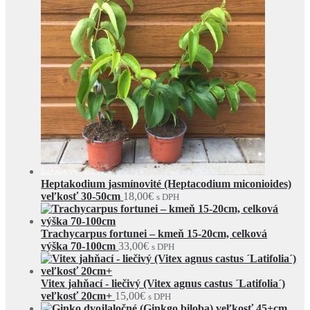
Heptakodium jasmínovité (Heptacodium miconioides)
veľkosť 30-50cm
18,00
€
s DPH
Trachycarpus fortunei – kmeň 15-20cm, celková
výška 70-100cm
33,00
€
s DPH
Vitex jahňací - liečivý (Vitex agnus castus ´Latifolia´)
veľkosť 20cm+
15,00
€
s DPH