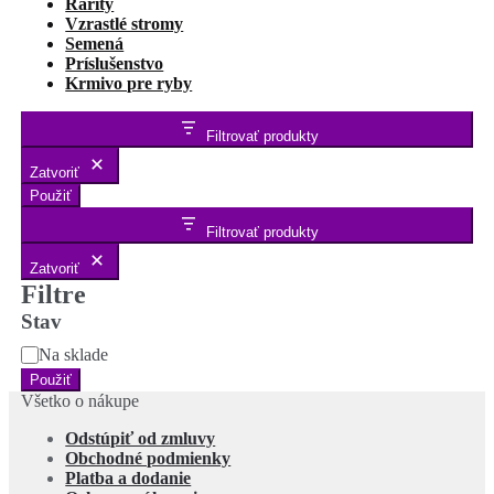
Rarity
Vzrastlé stromy
Semená
Príslušenstvo
Krmivo pre ryby
Filtrovať produkty
Zatvoriť
Použiť
Filtrovať produkty
Zatvoriť
Filtre
Stav
Stav
Na sklade
Použiť
Všetko o nákupe
Odstúpiť od zmluvy
Obchodné podmienky
Platba a dodanie