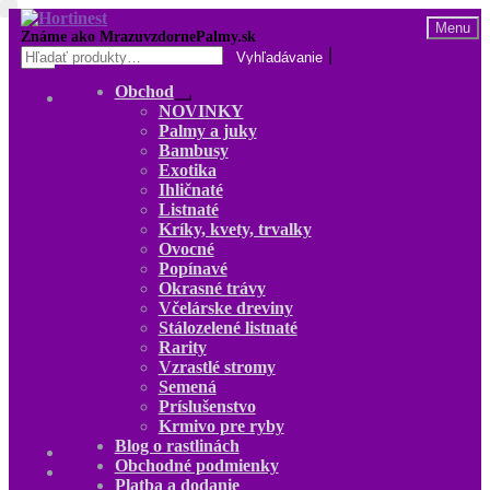
Preskočiť
Preskočiť
Menu
na
na
Hľadať:
navigáciu
obsah
Obchod
Obchod
Rozbaliť
NOVINKY
NOVINKY
podradené
Palmy a juky
Palmy a juky
menu
Bambusy
Bambusy
Exotika
Exotika
Ihličnaté
Ihličnaté
Listnaté
Listnaté
Kríky, kvety, trvalky
Kríky, kvety, trvalky
Ovocné
Ovocné
Popínavé
Popínavé
Okrasné trávy
Okrasné trávy
Včelárske dreviny
Včelárske dreviny
Stálozelené listnaté
Stálozelené listnaté
Rarity
Rarity
Vzrastlé stromy
Vzrastlé stromy
Semená
Semená
Príslušenstvo
Príslušenstvo
Krmivo pre ryby
Krmivo pre ryby
Blog o rastlinách
Blog o rastlinách
Obchodné podmienky
O nás
Platba a dodanie