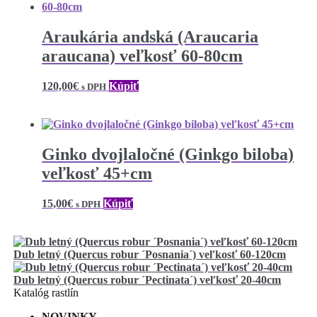
Araukária andská (Araucaria
araucana) veľkosť 60-80cm
120,00
€
Kúpiť
s DPH
Ginko dvojlaločné (Ginkgo biloba)
veľkosť 45+cm
15,00
€
Kúpiť
s DPH
Dub letný (Quercus robur ´Posnania´) veľkosť 60-120cm
Dub letný (Quercus robur ´Pectinata´) veľkosť 20-40cm
Katalóg rastlín
NOVINKY