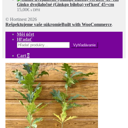
Ginko dvojlaločné (Ginkgo biloba) veľkosť 45+cm
15,00
€
s DPH
© Hortinest 2026
Rešpektujeme vaše súkromie
Built with WooCommerce
.
Môj účet
Hľadať
Hľadať:
Cart
0