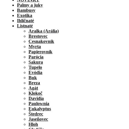
Palmy a juky
Bambusy
Exotika
Ihličnaté
Listnaté
Aralka (Arália)
Brestovec
Cesnakovník
Myrta
Papierovník
Parócia
Sakura
Tupelo
Evódia
Buk
Breza
Agát
Klokoč
Davidia
Paulownia
Eukalyptus
Štedrec
Jaseňovec
Hloh