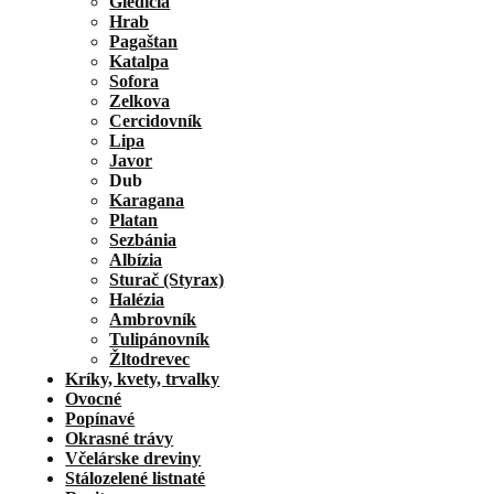
Gledíčia
Hrab
Pagaštan
Katalpa
Sofora
Zelkova
Cercidovník
Lipa
Javor
Dub
Karagana
Platan
Sezbánia
Albízia
Sturač (Styrax)
Halézia
Ambrovník
Tulipánovník
Žltodrevec
Kríky, kvety, trvalky
Ovocné
Popínavé
Okrasné trávy
Včelárske dreviny
Stálozelené listnaté