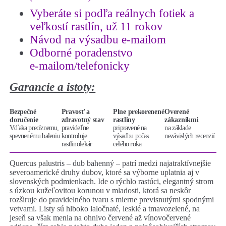
Vyberáte si podľa reálnych fotiek a
veľkostí rastlín, už 11 rokov
Návod na výsadbu e-mailom
Odborné poradenstvo
e-mailom/telefonicky
Garancie a istoty:
Bezpečné
Pravosť a
Plne prekorenené
Overené
doručenie
zdravotný stav
rastliny
zákazníkmi
Vďaka precíznemu,
pravideľne
pripravené na
na základe
spevnenému baleniu
kontroluje
výsadbu počas
nezávislých recenzií
rastlinolekár
celého roka
Quercus palustris – dub bahenný – patrí medzi najatraktívnejšie
severoamerické druhy dubov, ktoré sa výborne uplatnia aj v
slovenských podmienkach. Ide o rýchlo rastúci, elegantný strom
s úzkou kužeľovitou korunou v mladosti, ktorá sa neskôr
rozširuje do pravidelného tvaru s mierne previsnutými spodnými
vetvami. Listy sú hlboko laločnaté, lesklé a tmavozelené, na
jeseň sa však menia na ohnivo červené až vínovočervené