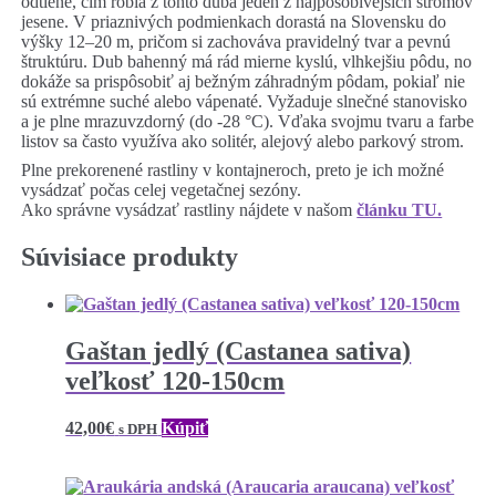
odtiene, čím robia z tohto duba jeden z najpôsobivejších stromov
jesene. V priaznivých podmienkach dorastá na Slovensku do
výšky 12–20 m, pričom si zachováva pravidelný tvar a pevnú
štruktúru. Dub bahenný má rád mierne kyslú, vlhkejšiu pôdu, no
dokáže sa prispôsobiť aj bežným záhradným pôdam, pokiaľ nie
sú extrémne suché alebo vápenaté. Vyžaduje slnečné stanovisko
a je plne mrazuvzdorný (do -28 °C). Vďaka svojmu tvaru a farbe
listov sa často využíva ako solitér, alejový alebo parkový strom.
Plne prekorenené rastliny v kontajneroch, preto je ich možné
vysádzať počas celej vegetačnej sezóny.
Ako správne vysádzať rastliny nájdete v našom
článku TU.
Súvisiace produkty
Gaštan jedlý (Castanea sativa)
veľkosť 120-150cm
42,00
€
Kúpiť
s DPH