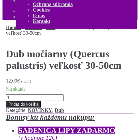
Kontakt
Ochrana súkromia
Môj účet
Cookies
0,00
€
0 produktov
O nás
Kontakt
Domov
/
Listnaté
/
Dub
/
Dub močiarny (Quercus palustris)
veľkosť 30-50cm
Dub močiarny (Quercus
palustris) veľkosť 30-50cm
12,00
€
s DPH
Na sklade
množstvo
Dub
Pridať do košíka
močiarny
Kategórie:
NOVINKY
,
Dub
(Quercus
Bonusy ku každému nákupu:
palustris)
veľkosť
SADENICA LIPY ZADARMO
30-
50cm
(v hodnote 12€)