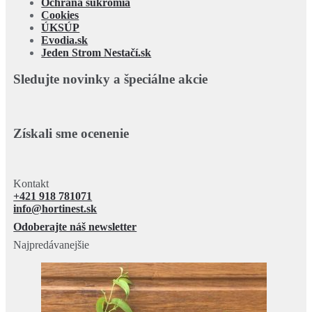
Ochrana súkromia
Cookies
ÚKSÚP
Evodia.sk
Jeden Strom Nestačí.sk
Sledujte novinky a špeciálne akcie
Získali sme ocenenie
Kontakt
+421 918 781071
info@hortinest.sk
Odoberajte náš newsletter
Najpredávanejšie