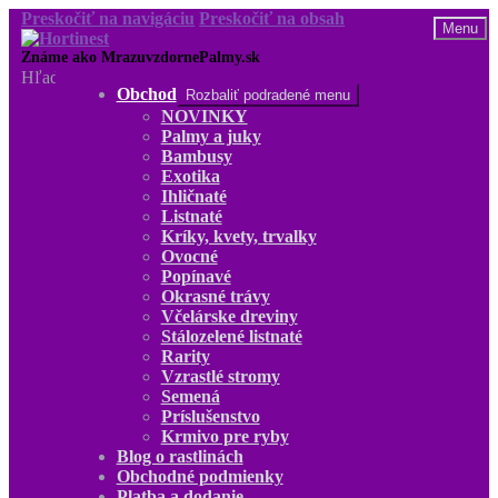
Preskočiť na navigáciu
Preskočiť na obsah
Menu
Hľadať:
Obchod
Rozbaliť podradené menu
NOVINKY
Palmy a juky
Bambusy
Exotika
Ihličnaté
Listnaté
Kríky, kvety, trvalky
Ovocné
Popínavé
Okrasné trávy
Včelárske dreviny
Stálozelené listnaté
Rarity
Vzrastlé stromy
Semená
Príslušenstvo
Krmivo pre ryby
Blog o rastlinách
Obchodné podmienky
Platba a dodanie