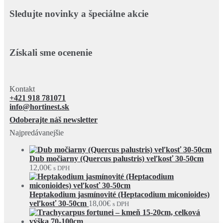
Sledujte novinky a špeciálne akcie
Získali sme ocenenie
Kontakt
+421 918 781071
info@hortinest.sk
Odoberajte náš newsletter
Najpredávanejšie
Dub močiarny (Quercus palustris) veľkosť 30-50cm
12,00
€
s DPH
Heptakodium jasmínovité (Heptacodium miconioides)
veľkosť 30-50cm
18,00
€
s DPH