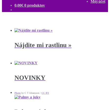
Môj účet
0,00
€
0 produktov
Nájdite mi rastlinu »
NOVINKY
Photo
by C T Johansson /
CC BY