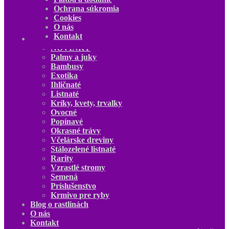
Ochrana súkromia
Cookies
O nás
Kontakt
Obchod
NOVINKY
Palmy a juky
Bambusy
Exotika
Ihličnaté
Listnaté
Kríky, kvety, trvalky
Ovocné
Popínavé
Okrasné trávy
Včelárske dreviny
Stálozelené listnaté
Rarity
Vzrastlé stromy
Semená
Príslušenstvo
Krmivo pre ryby
Blog o rastlinách
O nás
Kontakt