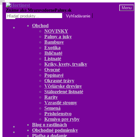
Preskočiť
Preskočiť
Menu
na
na
Hľadať:
navigáciu
obsah
Obchod
Obchod
NOVINKY
NOVINKY
Palmy a juky
Palmy a juky
Bambusy
Bambusy
Exotika
Exotika
Ihličnaté
Ihličnaté
Listnaté
Listnaté
Kríky, kvety, trvalky
Kríky, kvety, trvalky
Ovocné
Ovocné
Popínavé
Popínavé
Okrasné trávy
Okrasné trávy
Včelárske dreviny
Včelárske dreviny
Stálozelené listnaté
Stálozelené listnaté
Rarity
Rarity
Vzrastlé stromy
Vzrastlé stromy
Semená
Semená
Príslušenstvo
Príslušenstvo
Krmivo pre ryby
Krmivo pre ryby
Blog o rastlinách
Blog o rastlinách
Obchodné podmienky
O nás
Platba a dodanie