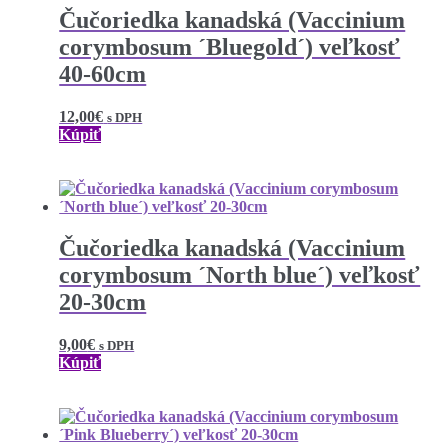
Čučoriedka kanadská (Vaccinium
corymbosum ´Bluegold´) veľkosť
40-60cm
12,00
€
s DPH
Kúpiť
Čučoriedka kanadská (Vaccinium
corymbosum ´North blue´) veľkosť
20-30cm
9,00
€
s DPH
Kúpiť