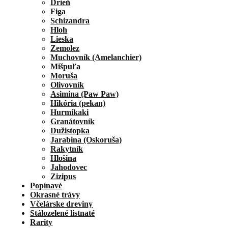
Drieň
Figa
Schizandra
Hloh
Lieska
Zemolez
Muchovník (Amelanchier)
Mišpuľa
Moruša
Olivovník
Asimina (Paw Paw)
Hikória (pekan)
Hurmikaki
Granátovník
Dužistopka
Jarabina (Oskoruša)
Rakytník
Hlošina
Jahodovec
Zizipus
Popínavé
Okrasné trávy
Včelárske dreviny
Stálozelené listnaté
Rarity