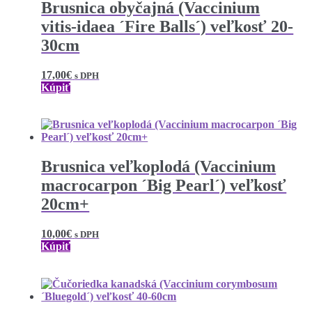
Brusnica obyčajná (Vaccinium
vitis-idaea ´Fire Balls´) veľkosť 20-
30cm
17,00
€
s DPH
Kúpiť
Brusnica veľkoplodá (Vaccinium
macrocarpon ´Big Pearl´) veľkosť
20cm+
10,00
€
s DPH
Kúpiť