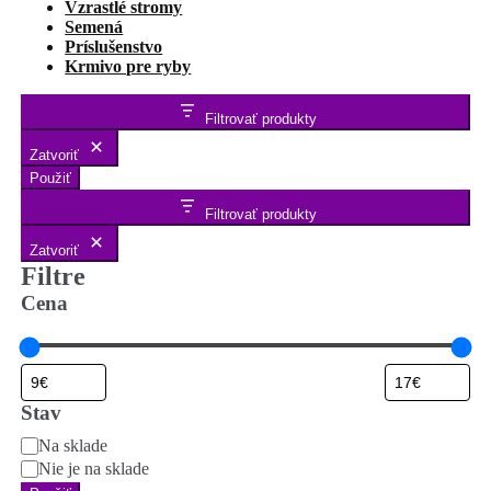
Vzrastlé stromy
Semená
Príslušenstvo
Krmivo pre ryby
Filtrovať produkty
Zatvoriť
Použiť
Filtrovať produkty
Zatvoriť
Filtre
Cena
Stav
Stav
Na sklade
Nie je na sklade