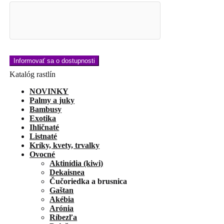
Katalóg rastlín
NOVINKY
Palmy a juky
Bambusy
Exotika
Ihličnaté
Listnaté
Kríky, kvety, trvalky
Ovocné
Aktinídia (kiwi)
Dekaisnea
Čučoriedka a brusnica
Gaštan
Akébia
Arónia
Ríbezľa