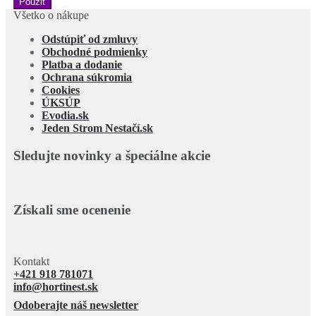
Použiť
Všetko o nákupe
Odstúpiť od zmluvy
Obchodné podmienky
Platba a dodanie
Ochrana súkromia
Cookies
ÚKSÚP
Evodia.sk
Jeden Strom Nestačí.sk
Sledujte novinky a špeciálne akcie
Získali sme ocenenie
Kontakt
+421 918 781071
info@hortinest.sk
Odoberajte náš newsletter