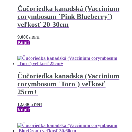
Čučoriedka kanadská (Vaccinium
corymbosum ´Pink Blueberry´)
veľkosť 20-30cm
9,00
€
s DPH
Kúpiť
Čučoriedka kanadská (Vaccinium
corymbosum ´Toro´) veľkosť
25cm+
12,00
€
s DPH
Kúpiť