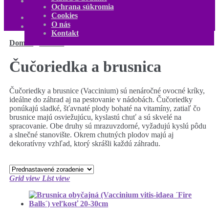
Kontakt
Ochrana súkromia
Môj účet
Cookies
0,00
€
0 produktov
O nás
Kontakt
Domov
/
Ovocné
/
Čučoriedka a brusnica
Čučoriedka a brusnica
Čučoriedky a brusnice (Vaccinium) sú nenáročné ovocné kríky,
ideálne do záhrad aj na pestovanie v nádobách. Čučoriedky
ponúkajú sladké, šťavnaté plody bohaté na vitamíny, zatiaľ čo
brusnice majú osviežujúcu, kyslastú chuť a sú skvelé na
spracovanie. Obe druhy sú mrazuvzdorné, vyžadujú kyslú pôdu
a slnečné stanovište. Okrem chutných plodov majú aj
dekoratívny vzhľad, ktorý skrášli každú záhradu.
Grid view
List view