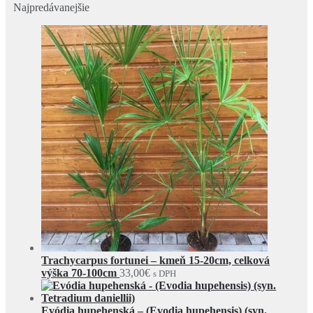
Najpredávanejšie
Trachycarpus fortunei – kmeň 15-20cm, celková
výška 70-100cm
33,00
€
s DPH
Evódia hupehenská – (Evodia hupehensis) (syn.