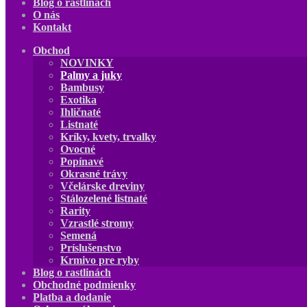
Blog o rastlinách
O nás
Kontakt
Obchod
NOVINKY
Palmy a juky
Bambusy
Exotika
Ihličnaté
Listnaté
Kríky, kvety, trvalky
Ovocné
Popínavé
Okrasné trávy
Včelárske dreviny
Stálozelené listnaté
Rarity
Vzrastlé stromy
Semená
Príslušenstvo
Krmivo pre ryby
Blog o rastlinách
Obchodné podmienky
Platba a dodanie