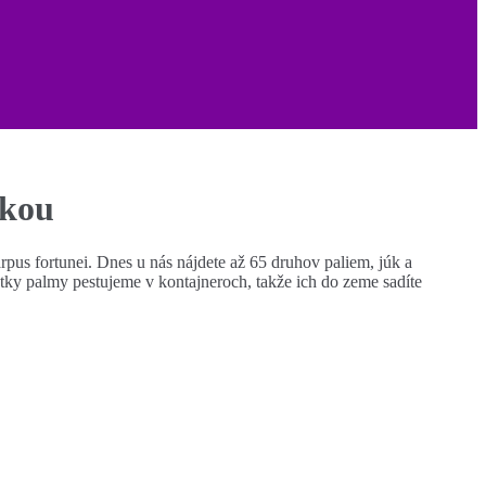
ikou
pus fortunei. Dnes u nás nájdete až 65 druhov paliem, júk a
etky palmy pestujeme v kontajneroch, takže ich do zeme sadíte