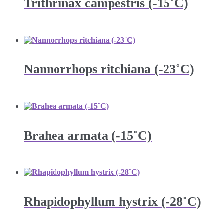
Trithrinax campestris (-15˚C)
Nannorrhops ritchiana (-23˚C)
Brahea armata (-15˚C)
Rhapidophyllum hystrix (-28˚C)