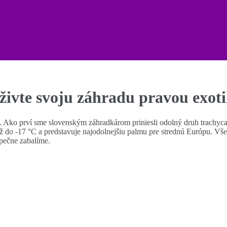
ivte svoju záhradu pravou exot
. Ako prví sme slovenským záhradkárom priniesli odolný druh trachycar
až do -17 °C a predstavuje najodolnejšiu palmu pre strednú Európu. Vš
pečne zabalíme.