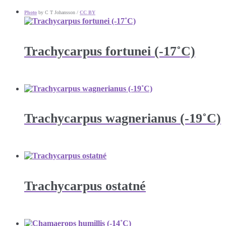
Photo
by C T Johansson /
CC BY
Trachycarpus fortunei (-17˚C)
Trachycarpus wagnerianus (-19˚C)
Trachycarpus ostatné