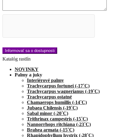
Katalóg rastlín
NOVINKY
Palmy a juky
Interiérové palmy
Trachycarpus fortunei (-17˚C)
Trachycarpus wagnerianus (-19˚C)
Trachycarpus ostatné
Chamaerops humillis (-14˚C)
Jubaea Chilensis (-19˚C)
Sabal minor (-20˚C)
Trithrinax campestris (-15˚C)
Nannorrhops ritchiana (-23˚C)
Brahea armata (-15˚C)
Rhapidophyllum hystrix (-28˚C)