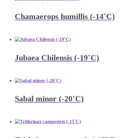
Chamaerops humillis (-14˚C)
Jubaea Chilensis (-19˚C)
Sabal minor (-20˚C)