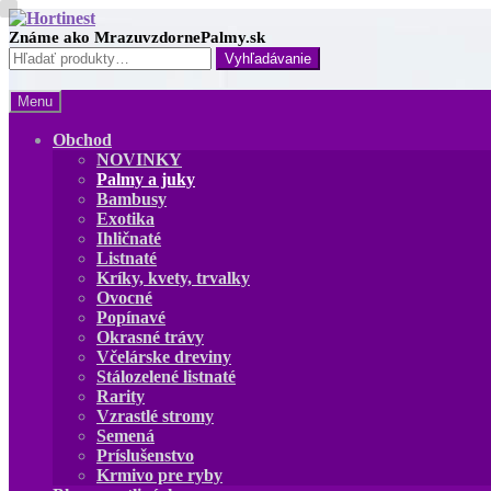
Preskočiť
Preskočiť
na
na
Hľadať:
navigáciu
obsah
Menu
Obchod
NOVINKY
Palmy a juky
Bambusy
Exotika
Ihličnaté
Listnaté
Kríky, kvety, trvalky
Ovocné
Popínavé
Okrasné trávy
Včelárske dreviny
Stálozelené listnaté
Rarity
Vzrastlé stromy
Semená
Príslušenstvo
Krmivo pre ryby