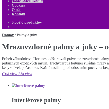
Ochrana súkromia
Cookies
O nás
Kontakt
0,00
€
0 produktov
Domov
/
Palmy a juky
Mrazuvzdorné palmy a juky – ož
Príbeh záhradníctva Hortinest odštartovali práve mrazuvzdorné palmy
príbuzných exotických rastlín. Trachycarpus fortunei zvládne mrazy 
kedykoľvek počas roka. Každú rastlinu pred odoslaním poctivo a bez
Grid view
List view
Interiérové palmy