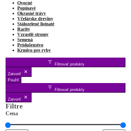
Ovocné
Popínavé
Okrasné trávy
Včelárske dreviny
Stálozelené listnaté
Rarity
Vzrastlé stromy
Semená
Príslušenstvo
Krmivo pre ryby
Filtrovať produkty
Zatvoriť
Použiť
Filtrovať produkty
Zatvoriť
Filtre
Cena