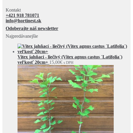
Kontakt
+421 918 781071
info@hortinest.sk
Odoberajte náš newsletter
Najpredávanejšie
Vitex jahňací - liečivý (Vitex agnus castus ´Latifolia´)
veľkosť 20cm+
15,00
€
s DPH