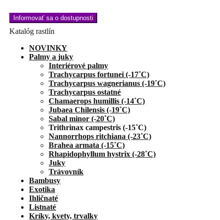
Katalóg rastlín
NOVINKY
Palmy a juky
Interiérové palmy
Trachycarpus fortunei (-17˚C)
Trachycarpus wagnerianus (-19˚C)
Trachycarpus ostatné
Chamaerops humillis (-14˚C)
Jubaea Chilensis (-19˚C)
Sabal minor (-20˚C)
Trithrinax campestris (-15˚C)
Nannorrhops ritchiana (-23˚C)
Brahea armata (-15˚C)
Rhapidophyllum hystrix (-28˚C)
Juky
Trávovník
Bambusy
Exotika
Ihličnaté
Listnaté
Kríky, kvety, trvalky