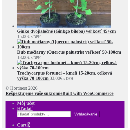
Ginko dvojlaločné (Ginkgo biloba) veľkosť 45+cm
15,00
€
s DPH
Dub močiarny (Quercus palustris) veľkosť 50-100cm
18,00
€
s DPH
Trachycarpus fortunei – kmeň 15-20cm, celková
výška 70-100cm
33,00
€
s DPH
© Hortinest 2026
Rešpektujeme vaše súkromie
Built with WooCommerce
.
Môj účet
Hľadať
Hľadať:
Cart
0