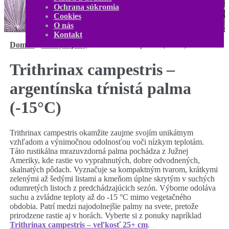
Kontakt
Ochrana súkromia
Môj účet
Cookies
0,00
€
0 produktov
O nás
Kontakt
Domov
/
Palmy a juky
/
Trithrinax campestris (-15˚C)
Trithrinax campestris –
argentínska tŕnistá palma
(-15°C)
Trithrinax campestris okamžite zaujme svojím unikátnym
vzhľadom a výnimočnou odolnosťou voči nízkym teplotám.
Táto rustikálna mrazuvzdorná palma pochádza z Južnej
Ameriky, kde rastie vo vyprahnutých, dobre odvodnených,
skalnatých pôdach. Vyznačuje sa kompaktným tvarom, krátkymi
zelenými až šedými listami a kmeňom úplne skrytým v suchých
odumretých listoch z predchádzajúcich sezón. Výborne odoláva
suchu a zvládne teploty až do -15 °C mimo vegetačného
obdobia. Patrí medzi najodolnejšie palmy na svete, pretože
prirodzene rastie aj v horách. Vyberte si z ponuky napríklad
Trithrinax campestris – veľkosť 25+ cm
.