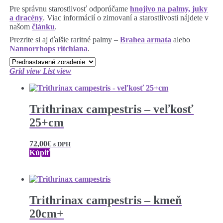
Pre správnu starostlivosť odporúčame
hnojivo na palmy, juky
a dracény
. Viac informácií o zimovaní a starostlivosti nájdete v
našom
článku
.
Prezrite si aj ďalšie raritné palmy –
Brahea armata
alebo
Nannorrhops ritchiana
.
Grid view
List view
Trithrinax campestris – veľkosť
25+cm
72,00
€
s DPH
Kúpiť
Trithrinax campestris – kmeň
20cm+