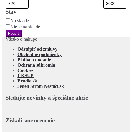
Stav
Stav
Na sklade
Nie je na sklade
Použiť
Všetko o nákupe
Odstúpiť od zmluvy
Obchodné podmienky
Platba a dodanie
Ochrana súkromia
Cookies
ÚKSÚP
Evodia.sk
Jeden Strom Nestačí.sk
Sledujte novinky a špeciálne akcie
Získali sme ocenenie