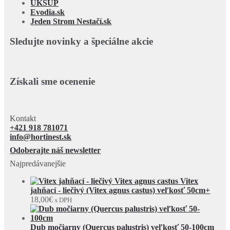
ÚKSÚP
Evodia.sk
Jeden Strom Nestačí.sk
Sledujte novinky a špeciálne akcie
Získali sme ocenenie
Kontakt
+421 918 781071
info@hortinest.sk
Odoberajte náš newsletter
Najpredávanejšie
Vitex
jahňací - liečivý (Vitex agnus castus) veľkosť 50cm+
18,00
€
s DPH
Dub močiarny (Quercus palustris) veľkosť 50-100cm