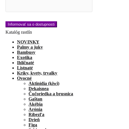
Katalóg rastlín
NOVINKY
Palmy a juky
Bambusy
Exotika
Ihličnaté
Listnaté
Kríky, kvety, trvalky
Ovocné
Aktinídia (kiwi)
Dekaisnea
Čučoriedka a brusnica
Gaštan
Akébia
Arónia
Ríbezľa
Drieň
Figa