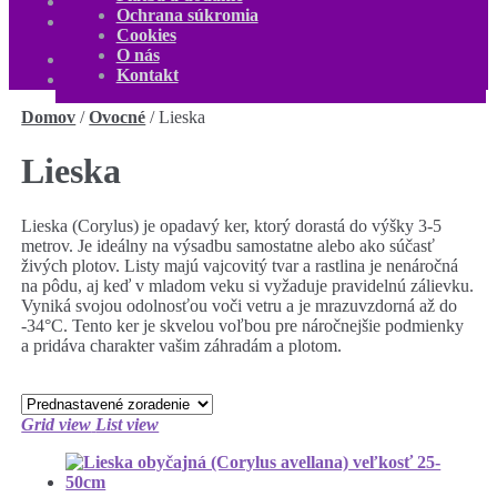
O nás
Ochrana súkromia
Kontakt
Cookies
Môj účet
O nás
0,00
€
0 produktov
Kontakt
Domov
/
Ovocné
/
Lieska
Lieska
Lieska (Corylus) je opadavý ker, ktorý dorastá do výšky 3-5
metrov. Je ideálny na výsadbu samostatne alebo ako súčasť
živých plotov. Listy majú vajcovitý tvar a rastlina je nenáročná
na pôdu, aj keď v mladom veku si vyžaduje pravidelnú zálievku.
Vyniká svojou odolnosťou voči vetru a je mrazuvzdorná až do
-34°C. Tento ker je skvelou voľbou pre náročnejšie podmienky
a pridáva charakter vašim záhradám a plotom.
Grid view
List view