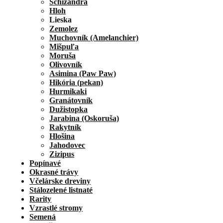
Schizandra
Hloh
Lieska
Zemolez
Muchovník (Amelanchier)
Mišpuľa
Moruša
Olivovník
Asimina (Paw Paw)
Hikória (pekan)
Hurmikaki
Granátovník
Dužistopka
Jarabina (Oskoruša)
Rakytník
Hlošina
Jahodovec
Zizipus
Popínavé
Okrasné trávy
Včelárske dreviny
Stálozelené listnaté
Rarity
Vzrastlé stromy
Semená