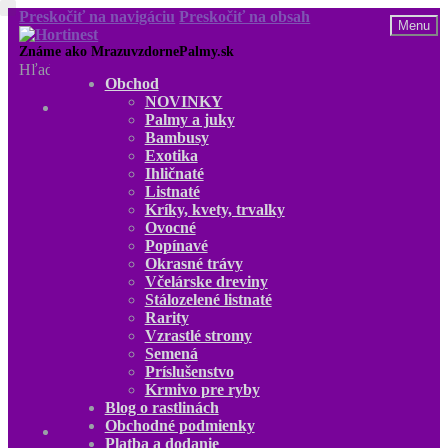
Preskočiť na navigáciu
Preskočiť na obsah
Menu
Hľadať:
Obchod
NOVINKY
Obchod
Palmy a juky
NOVINKY
Bambusy
Palmy a juky
Exotika
Bambusy
Ihličnaté
Exotika
Listnaté
Ihličnaté
Kríky, kvety, trvalky
Listnaté
Ovocné
Kríky, kvety, trvalky
Popínavé
Ovocné
Okrasné trávy
Popínavé
Včelárske dreviny
Okrasné trávy
Stálozelené listnaté
Včelárske dreviny
Rarity
Stálozelené listnaté
Vzrastlé stromy
Rarity
Semená
Vzrastlé stromy
Príslušenstvo
Semená
Krmivo pre ryby
Príslušenstvo
Blog o rastlinách
Krmivo pre ryby
Obchodné podmienky
Blog o rastlinách
Platba a dodanie