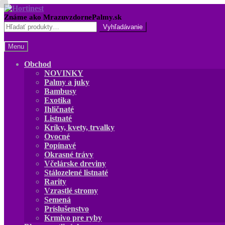
Preskočiť
Preskočiť
na
na
Hľadať:
navigáciu
obsah
Menu
Obchod
NOVINKY
Palmy a juky
Bambusy
Exotika
Ihličnaté
Listnaté
Kríky, kvety, trvalky
Ovocné
Popínavé
Okrasné trávy
Včelárske dreviny
Stálozelené listnaté
Rarity
Vzrastlé stromy
Semená
Príslušenstvo
Krmivo pre ryby