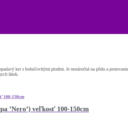
e opadavý ker s bobuľovitými plodmi. Je nenáročná na pôdu a pestova
nych látok.
pa ’Nero’) veľkosť 100-150cm