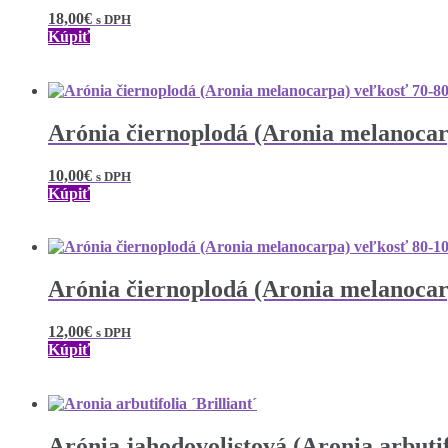
18,00
€
s DPH
Kúpiť
Arónia čiernoplodá (Aronia melanoca
10,00
€
s DPH
Kúpiť
Arónia čiernoplodá (Aronia melanoca
12,00
€
s DPH
Kúpiť
Arónia jahodovolistová (Aronia arbutif