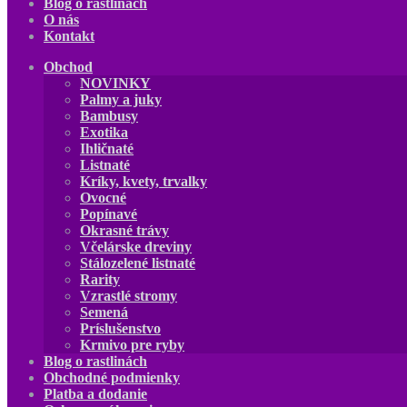
Blog o rastlinách
O nás
Kontakt
Obchod
NOVINKY
Palmy a juky
Bambusy
Exotika
Ihličnaté
Listnaté
Kríky, kvety, trvalky
Ovocné
Popínavé
Okrasné trávy
Včelárske dreviny
Stálozelené listnaté
Rarity
Vzrastlé stromy
Semená
Príslušenstvo
Krmivo pre ryby
Blog o rastlinách
Obchodné podmienky
Platba a dodanie