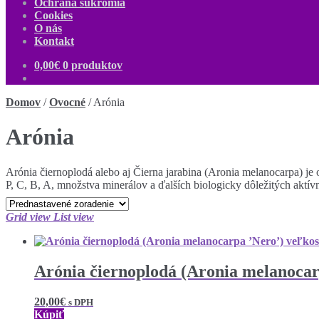
Ochrana súkromia
Cookies
O nás
Kontakt
0,00
€
0 produktov
Domov
/
Ovocné
/
Arónia
Arónia
Arónia čiernoplodá alebo aj Čierna jarabina (Aronia melanocarpa) j
P, C, B, A, množstva minerálov a ďalších biologicky dôležitých aktív
Grid view
List view
Arónia čiernoplodá (Aronia melanocar
20,00
€
s DPH
Kúpiť