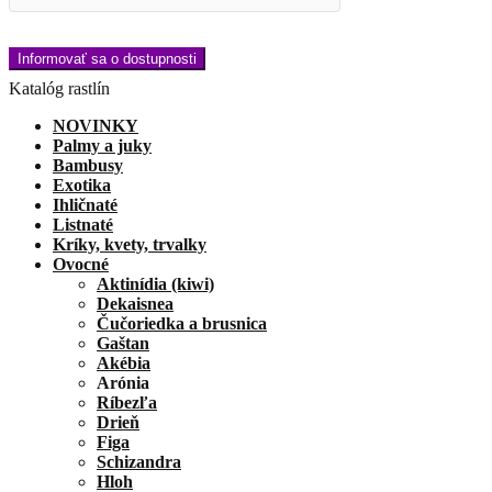
Katalóg rastlín
NOVINKY
Palmy a juky
Bambusy
Exotika
Ihličnaté
Listnaté
Kríky, kvety, trvalky
Ovocné
Aktinídia (kiwi)
Dekaisnea
Čučoriedka a brusnica
Gaštan
Akébia
Arónia
Ríbezľa
Drieň
Figa
Schizandra
Hloh