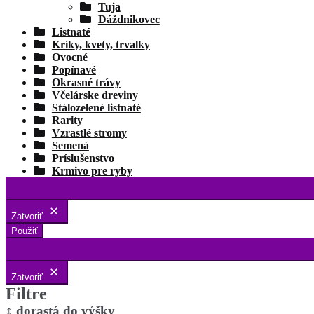
Tuja
Dáždnikovec
Listnaté
Kríky, kvety, trvalky
Ovocné
Popínavé
Okrasné trávy
Včelárske dreviny
Stálozelené listnaté
Rarity
Vzrastlé stromy
Semená
Príslušenstvo
Krmivo pre ryby
Zatvoriť
Použiť
Zatvoriť
Filtre
↕️ dorastá do výšky