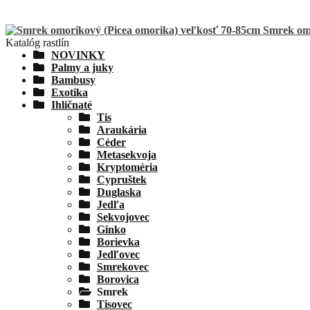
Smrek omo
Katalóg rastlín
NOVINKY
Palmy a juky
Bambusy
Exotika
Ihličnaté
Tis
Araukária
Céder
Metasekvoja
Kryptoméria
Cypruštek
Duglaska
Jedľa
Sekvojovec
Ginko
Borievka
Jedľovec
Smrekovec
Borovica
Smrek
Tisovec