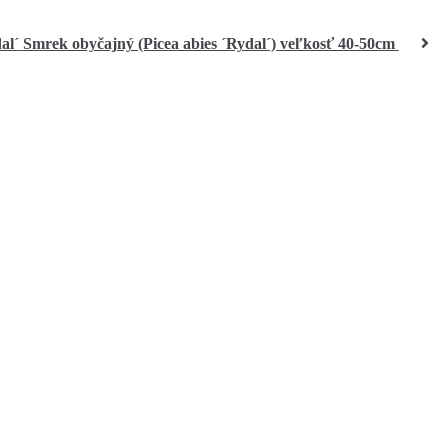
Smrek obyčajný (Picea abies ´Rydal´) veľkosť 40-50cm