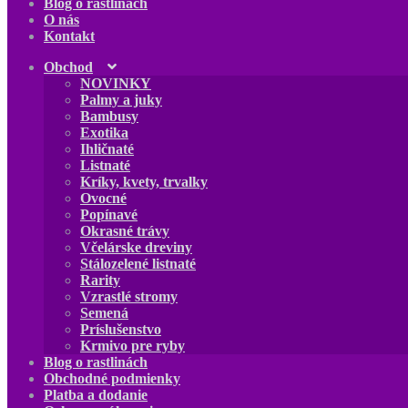
Blog o rastlinách
O nás
Kontakt
Obchod
NOVINKY
Palmy a juky
Bambusy
Exotika
Ihličnaté
Listnaté
Kríky, kvety, trvalky
Ovocné
Popínavé
Okrasné trávy
Včelárske dreviny
Stálozelené listnaté
Rarity
Vzrastlé stromy
Semená
Príslušenstvo
Krmivo pre ryby
Blog o rastlinách
Obchodné podmienky
Platba a dodanie