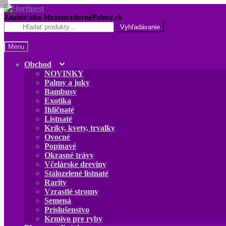
Preskočiť
Preskočiť
na
na
Hľadať:
navigáciu
obsah
Menu
Obchod
NOVINKY
Palmy a juky
Bambusy
Exotika
Ihličnaté
Listnaté
Kríky, kvety, trvalky
Ovocné
Popínavé
Okrasné trávy
Včelárske dreviny
Stálozelené listnaté
Rarity
Vzrastlé stromy
Semená
Príslušenstvo
Krmivo pre ryby