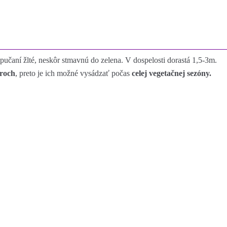
ri pučaní žlté, neskôr stmavnú do zelena. V dospelosti dorastá 1,5-3m.
eroch
, preto je ich možné vysádzať počas
celej vegetačnej sezóny.