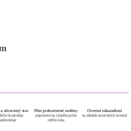
cm
 a zdravotný stav
Plne prekorenené rastliny
Overené zákazníkmi
deľne kontroluje
pripravené na výsadbu počas
na základe nezávislých recenzií
astlinolekár
celého roka