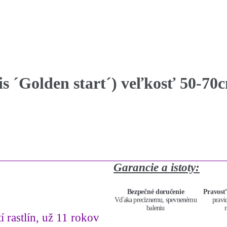
is ´Golden start´) veľkosť 50-70
Garancie a istoty:
Bezpečné doručenie
Pravosť
Vďaka precíznemu, spevnenému
pravi
baleniu
r
í rastlín, už 11 rokov