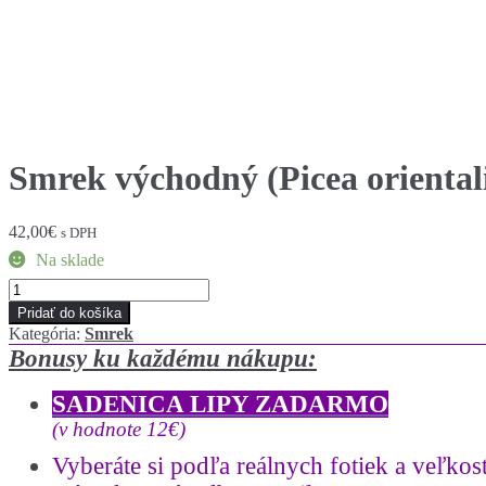
Smrek východný (Picea oriental
42,00
€
s DPH
Na sklade
množstvo
Smrek
Pridať do košíka
východný
Kategória:
Smrek
(Picea
Bonusy ku každému nákupu:
orientalis
´Golden
SADENICA LIPY ZADARMO
start
´)
(v hodnote 12€)
veľkosť
Vyberáte si podľa reálnych fotiek a
veľkost
50-
70cm