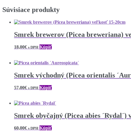
Súvisiace produkty
Smrek brewerov (Picea breweriana) v
18,00
€
Kúpiť
s DPH
Smrek východný (Picea orientalis ´Aur
57,00
€
Kúpiť
s DPH
Smrek obyčajný (Picea abies ´Rydal´)
60,00
€
Kúpiť
s DPH