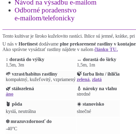
Návod na výsadbu e-mailom
Odborné poradenstvo
e-mailom/telefonicky
Tento kultivar je široko kuželovito rastúci. Ihlice sú jemné, krátke, p
U nás v
Hortinest
dodávame
plne prekorenené rastliny v kontajn
Ako správne vysádzať rastliny nájdete v našom
článku TU.
↕️ dorastá do výšky
↔️ dorastá do šírky
1,5m, 3m
1,5m, 1m
🌱 vzrast/habitus rastliny
🍃 farba listu / ihličia
kompaktný, kužeľovitý, vzpriamený
zelená
,
zlatá
🌿 stálozelená
💧 nároky na vlahu
áno
stredné
🪴 pôda
☀️ stanovisko
kyslá, neutrálna
slnečné
❄️ mrazuvzdornosť do
-40°C