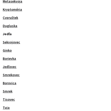
Metasekvoja
Kryptoméria
Cypruštek
Duglaska
Jedľa
Sekvojovec
Ginko
Borievka
Jedľovec
Smrekovec
Borovica
Smrek
Tisovec
Tuja