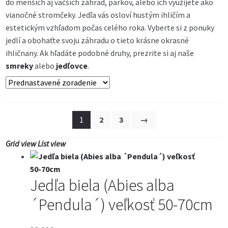
do menších aj väčších záhrad, parkov, alebo ich využijete ako
Kontakt
vianočné stromčeky. Jedľa vás osloví hustým ihličím a
estetickým vzhľadom počas celého roka. Vyberte si z ponuky
jedlí a obohaťte svoju záhradu o tieto krásne okrasné
ihličnany. Ak hľadáte podobné druhy, prezrite si aj naše
smreky
alebo
jedľovce
.
1
2
3
→
Grid view
List view
Jedľa biela (Abies alba
´Pendula´) veľkosť 50-70cm