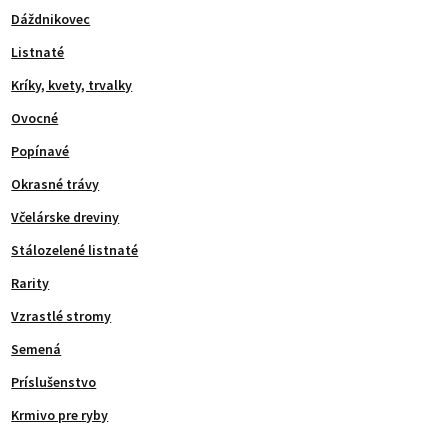
Dáždnikovec
Listnaté
Kríky, kvety, trvalky
Ovocné
Popínavé
Okrasné trávy
Včelárske dreviny
Stálozelené listnaté
Rarity
Vzrastlé stromy
Semená
Príslušenstvo
Krmivo pre ryby