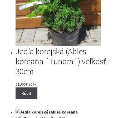
Jedľa korejská (Abies
koreana ´Tundra´) veľkosť
30cm
51,00
€
s DPH
Kúpiť