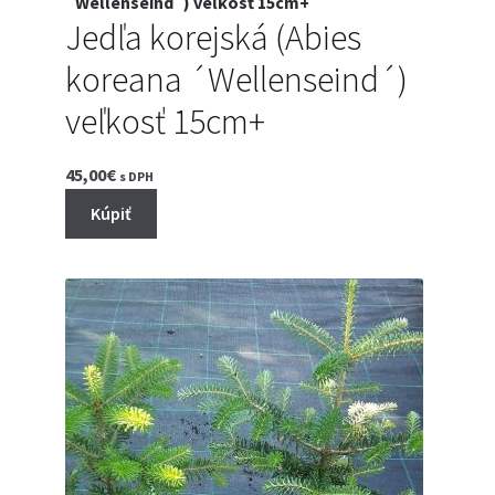
Jedľa korejská (Abies
koreana ´Wellenseind´)
veľkosť 15cm+
45,00
€
s DPH
Kúpiť