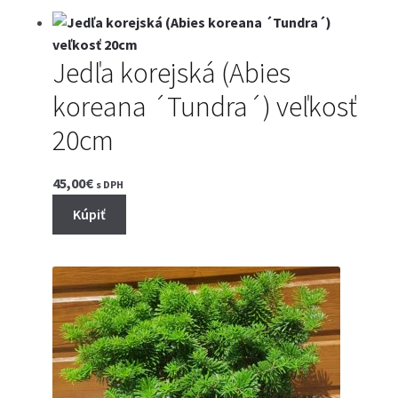
Jedľa korejská (Abies
koreana ´Tundra´) veľkosť
20cm
45,00
€
s DPH
Kúpiť