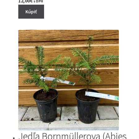
12,00
€
s DPH
Kúpiť
Jedľa Bornmüllerova (Abies