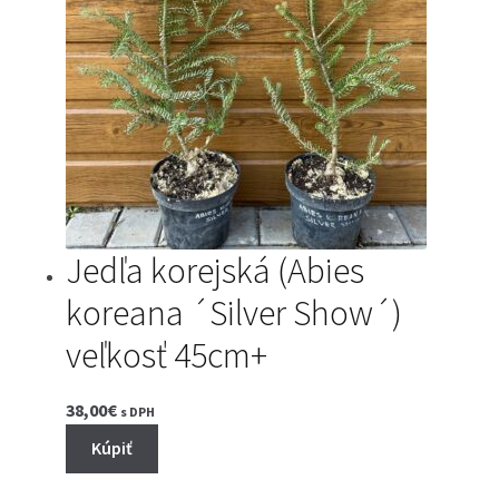
Jedľa korejská (Abies
koreana ´Silver Show´)
veľkosť 45cm+
38,00
€
s DPH
Kúpiť