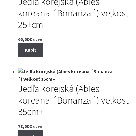
Jedľa korejská (Abies
koreana ´Bonanza´) veľkosť
25+cm
60,00
€
s DPH
Kúpiť
Jedľa korejská (Abies
koreana ´Bonanza´) veľkosť
35cm+
78,00
€
s DPH