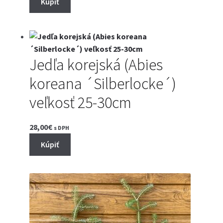
Kúpiť
Jedľa korejská (Abies
koreana ´Silberlocke´)
veľkosť 25-30cm
28,00
€
s DPH
Kúpiť