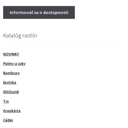
Katalóg rastlín
NOVINKY
Palmy a juky
Bambusy
Exotika
Ihličnaté
Tis
Araukária
Céder