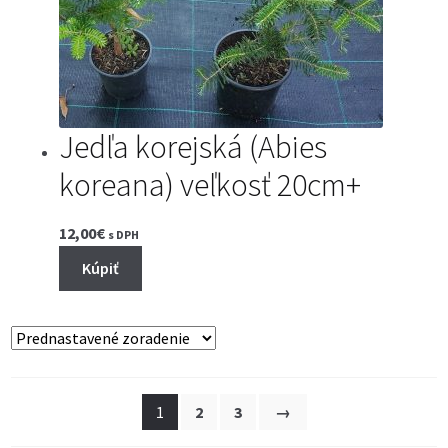
Jedľa korejská (Abies
koreana) veľkosť 20cm+
12,00
€
s DPH
Kúpiť
1
2
3
→