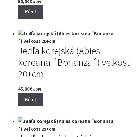
50,00
€
s DPH
Kúpiť
Jedľa korejská (Abies
koreana ´Bonanza´) veľkosť
20+cm
45,00
€
s DPH
Kúpiť