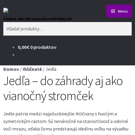
Preskočiť
Preskočiť
Menu
na
na
Hľadať:
Obchod
navigáciu
obsah
Blog o rastlinách
0,00
€
0 produktov
Obchodné podmienky
Domov
/
Ihličnaté
/
Jedľa
Platba a dodanie
Jedľa – do záhrady aj ako
Ochrana súkromia
vianočný stromček
Cookies
Jedle patria medzi najpôsobivejšie ihličnany s hustým a
symetrickým rastom. Sú nenáročné na starostlivosť a odolné
O nás
voči mrazu, vďaka čomu predstavujú ideálnu voľbu na výsadbu