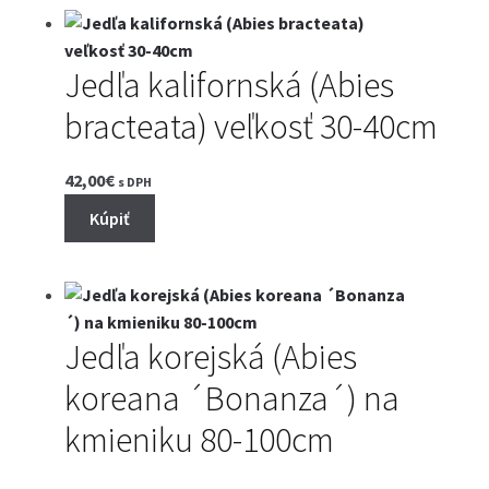
Jedľa kalifornská (Abies
bracteata) veľkosť 30-40cm
42,00
€
s DPH
Kúpiť
Jedľa korejská (Abies
koreana ´Bonanza´) na
kmieniku 80-100cm