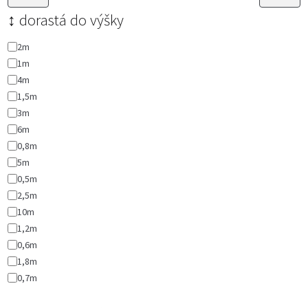
↕️ dorastá do výšky
↔️
2m
dorastá
1m
do
4m
šírky
1,5m
3m
6m
0,8m
5m
0,5m
2,5m
10m
1,2m
0,6m
1,8m
0,7m
Zobraziť viac…