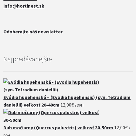
info@hortinest.sk
Odoberajte náš newsletter
Najpredávanejšie
Evódia hupehenská – (Evodia hupehensis) (syn. Tetradium
daniellii) veľkosť 20-40cm
12,00
€
s DPH
Dub močiarny (Quercus palustris) veľkosť 30-50cm
12,00
€
s
DPH