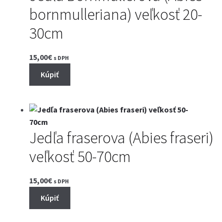
bornmulleriana) veľkosť 20-
30cm
15,00
€
s DPH
Kúpiť
Jedľa fraserova (Abies fraseri)
veľkosť 50-70cm
15,00
€
s DPH
Kúpiť