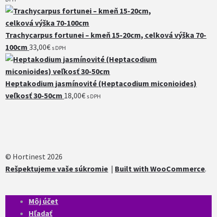
Trachycarpus fortunei – kmeň 15-20cm, celková výška 70-
100cm
33,00
€
s DPH
Heptakodium jasmínovité (Heptacodium miconioides)
veľkosť 30-50cm
18,00
€
s DPH
© Hortinest 2026
Rešpektujeme vaše súkromie
Built with WooCommerce
.
Môj účet
Hľadať