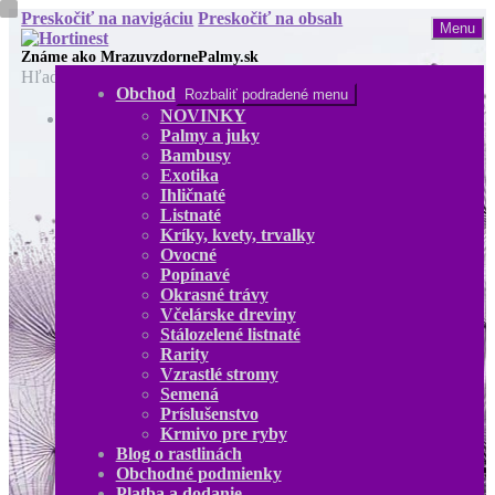
Preskočiť na navigáciu
Preskočiť na obsah
Menu
Hľadať:
Obchod
Rozbaliť podradené menu
NOVINKY
Obchod
Palmy a juky
NOVINKY
Bambusy
Palmy a juky
Exotika
Bambusy
Ihličnaté
Exotika
Listnaté
Ihličnaté
Kríky, kvety, trvalky
Listnaté
Ovocné
Kríky, kvety, trvalky
Popínavé
Ovocné
Okrasné trávy
Popínavé
Včelárske dreviny
Okrasné trávy
Stálozelené listnaté
Včelárske dreviny
Rarity
Stálozelené listnaté
Vzrastlé stromy
Rarity
Semená
Vzrastlé stromy
Príslušenstvo
Semená
Krmivo pre ryby
Príslušenstvo
Blog o rastlinách
Krmivo pre ryby
Obchodné podmienky
Blog o rastlinách
Platba a dodanie