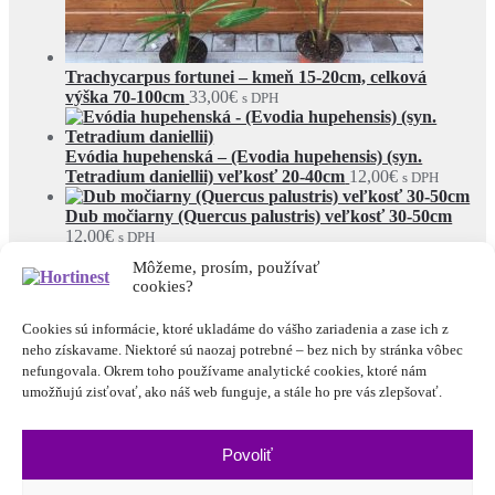
Trachycarpus fortunei – kmeň 15-20cm, celková
výška 70-100cm
33,00
€
s DPH
Evódia hupehenská – (Evodia hupehensis) (syn.
Tetradium daniellii) veľkosť 20-40cm
12,00
€
s DPH
Dub močiarny (Quercus palustris) veľkosť 30-50cm
12,00
€
s DPH
Môžeme, prosím, používať
© Hortinest 2026
cookies?
Rešpektujeme vaše súkromie
Built with WooCommerce
.
Cookies sú informácie, ktoré ukladáme do vášho zariadenia a zase ich z
Môj účet
neho získavame. Niektoré sú naozaj potrebné – bez nich by stránka vôbec
Hľadať
nefungovala. Okrem toho používame analytické cookies, ktoré nám
Hľadať:
umožňujú zisťovať, ako náš web funguje, a stále ho pre vás zlepšovať.
Cart
0
Povoliť
Prezeráte si:
Smrek obyčajný (Picea abies ´Rydal´) veľkosť
40-50cm
60,00
€
s DPH