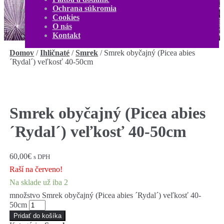
O nás
Ochrana súkromia
Kontakt
Cookies
Môj účet
O nás
0,00
€
0 produktov
Kontakt
Domov
/
Ihličnaté
/
Smrek
/
Smrek obyčajný (Picea abies
´Rydal´) veľkosť 40-50cm
Smrek obyčajný (Picea abies
´Rydal´) veľkosť 40-50cm
60,00
€
s DPH
Raší na červeno!
Na sklade už iba 2
množstvo Smrek obyčajný (Picea abies ´Rydal´) veľkosť 40-
50cm
Pridať do košíka