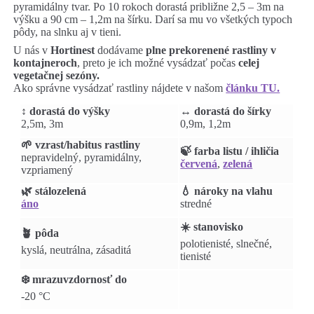
pyramidálny tvar. Po 10 rokoch dorastá približne 2,5 – 3m na
výšku a 90 cm – 1,2m na šírku. Darí sa mu vo všetkých typoch
pôdy, na slnku aj v tieni.
U nás v
Hortinest
dodávame
plne prekorenené rastliny v
kontajneroch
, preto je ich možné vysádzať počas
celej
vegetačnej sezóny.
Ako správne vysádzať rastliny nájdete v našom
článku TU.
↕️ dorastá do výšky
↔️ dorastá do šírky
2,5m, 3m
0,9m, 1,2m
🌱 vzrast/habitus rastliny
🍃 farba listu / ihličia
nepravidelný, pyramidálny,
červená
,
zelená
vzpriamený
🌿 stálozelená
💧 nároky na vlahu
áno
stredné
☀️ stanovisko
🪴 pôda
polotienisté, slnečné,
kyslá, neutrálna, zásaditá
tienisté
❄️ mrazuvzdornosť do
-20 °C