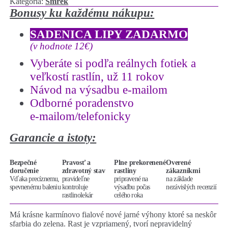
Kategória:
Smrek
Bonusy ku každému nákupu:
SADENICA LIPY ZADARMO
(v hodnote 12€)
Vyberáte si podľa reálnych fotiek a
veľkostí rastlín, už 11 rokov
Návod na výsadbu e-mailom
Odborné poradenstvo
e-mailom/telefonicky
Garancie a istoty:
Bezpečné
Pravosť a
Plne prekorenené
Overené
doručenie
zdravotný stav
rastliny
zákazníkmi
Vďaka precíznemu,
pravideľne
pripravené na
na základe
spevnenému baleniu
kontroluje
výsadbu počas
nezávislých recenzií
rastlinolekár
celého roka
Má krásne karmínovo fialové nové jarné výhony ktoré sa neskôr
sfarbia do zelena. Rast je vzpriamený, tvorí nepravidelný