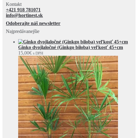
Kontakt
+421 918 781071
info@hortinest.sk
Odoberajte náš newsletter
Najpredávanejšie
Ginko dvojlaločné (Ginkgo biloba) veľkosť 45+cm
15,00
€
s DPH