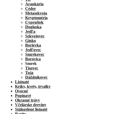
Araukária
Céder
Metasekvoja
Kryptoméria
Cypruštek
Duglaska
Jedľa
Sekvojovec
Ginko
Borievka
Jedľovec
Smrekovec
Borovica
Smrek
Tisovec
Tuja
Dáždnikovec
Listnaté
Kríky, kvety, trvalky
Ovocné
Popínavé
Okrasné trávy
Včelárske dreviny
Stálozelené listnaté
Rarity