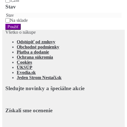
1,2m
Stav
Stav
Na sklade
Použiť
Všetko o nákupe
Odstúpiť od zmluvy
Obchodné podmienky
Platba a dodanie
Ochrana súkromia
Cookies
ÚKSÚP
Evodia.sk
Jeden Strom Nestačí.sk
Sledujte novinky a špeciálne akcie
Získali sme ocenenie