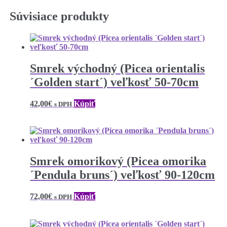
Súvisiace produkty
Smrek východný (Picea orientalis
´Golden start´) veľkosť 50-70cm
42,00
€
Kúpiť
s DPH
Smrek omorikový (Picea omorika
´Pendula bruns´) veľkosť 90-120cm
72,00
€
Kúpiť
s DPH