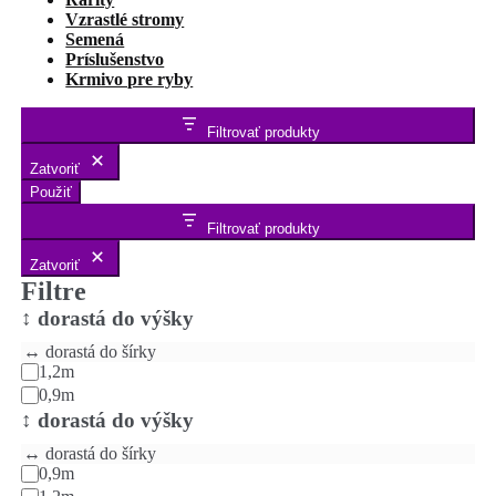
Vzrastlé stromy
Semená
Príslušenstvo
Krmivo pre ryby
Filtrovať produkty
Zatvoriť
Použiť
Filtrovať produkty
Zatvoriť
Filtre
↕️ dorastá do výšky
↔️ dorastá do šírky
1,2m
0,9m
↕️ dorastá do výšky
↔️ dorastá do šírky
0,9m