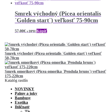
Smrek východný (Picea orientalis
´Golden start´) veľkosť 75-90cm
57,00
€
Kúpiť
s DPH
Smrek východný (Picea orientalis ´Golden start´) veľkosť
50-70cm
Smrek omorikový (Picea omorika ´Pendula bruns´) veľkosť
175-220cm
Katalóg rastlín
NOVINKY
Palmy a juky
Bambusy
Exotika
Ihličnaté
Tis