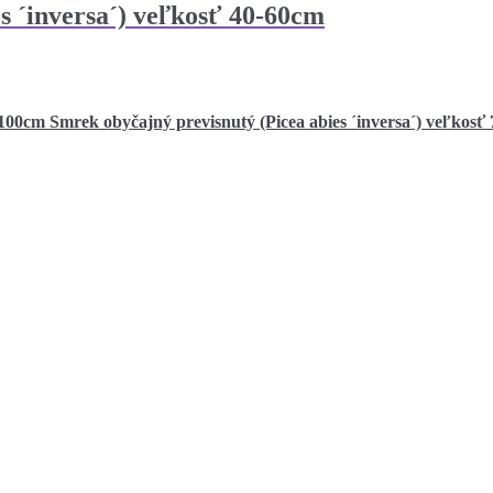
s ´inversa´) veľkosť 40-60cm
Smrek obyčajný previsnutý (Picea abies ´inversa´) veľkosť