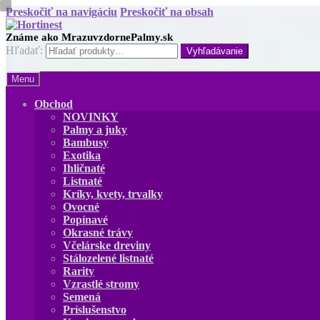
Preskočiť na navigáciu
Preskočiť na obsah
Hľadať:
Menu
Obchod
NOVINKY
Palmy a juky
Bambusy
Exotika
Ihličnaté
Listnaté
Kríky, kvety, trvalky
Ovocné
Popínavé
Okrasné trávy
Včelárske dreviny
Stálozelené listnaté
Rarity
Vzrastlé stromy
Semená
Príslušenstvo