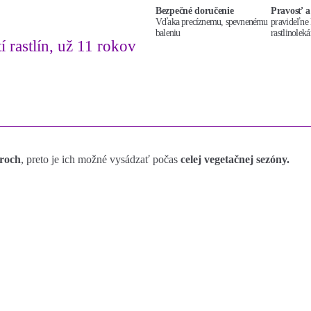
Bezpečné doručenie
Pravosť a
Vďaka precíznemu, spevnenému
pravideľne 
baleniu
rastlinoleká
í rastlín, už 11 rokov
eroch
, preto je ich možné vysádzať počas
celej vegetačnej sezóny.