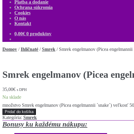
Platba a dodanie
Ochrana súkromia
Cookies
O nás
Kontakt
0,00
€
0 produktov
Domov
/
Ihličnaté
/
Smrek
/
Smrek engelmanov (Picea engelmannii 
Smrek engelmanov (Picea engel
35,00
€
s DPH
Na sklade
množstvo Smrek engelmanov (Picea engelmannii ´snake´) veľkosť 5
Pridať do košíka
Kategória:
Smrek
Bonusy ku každému nákupu: