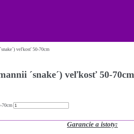
´snake´) veľkosť 50-70cm
mannii ´snake´) veľkosť 50-70c
0-70cm
Garancie a istoty: