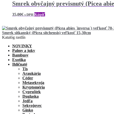
Smrek obyčajný previsnutý (Picea abie
35,00
€
Kúpiť
s DPH
Smrek sitkanský (Picea sitchensis) veľkosť 15-30cm
Katalóg rastlín
NOVINKY
Palmy a juky
Bambusy
Exotika
Ihličnaté
Tis
Araukária
Céder
Metasekvoja
Kryptoméria
Cypruštek
Duglaska
Jedľa
Sekvojovec
Ginko