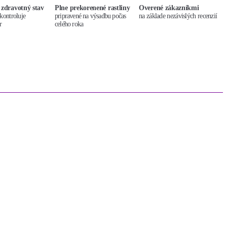
 zdravotný stav
Plne prekorenené rastliny
Overené zákazníkmi
kontroluje
pripravené na výsadbu počas
na základe nezávislých recenzií
r
celého roka