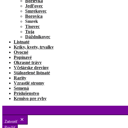
Borievka
Jedľovec
Smrekovec
Borovica
Smrek
Tisovec
Tuja
Dáždnikovec
Listnaté
Kríky, kvety, trvalky
Ovocné
Popínavé
Okrasné trávy
Včelárske dreviny
Stálozelené listnaté
Rarity
Vzrastlé stromy
Semená
Príslušenstvo
Krmivo pre ryby
Zatvoriť
Použiť