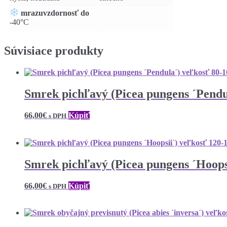
mrazuvzdornosť do
-40°C
Súvisiace produkty
Smrek pichľavý (Picea pungens ´Pendu
66,00
€
Kúpiť
s DPH
Smrek pichľavý (Picea pungens ´Hoops
66,00
€
Kúpiť
s DPH