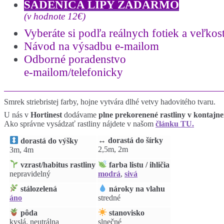
SADENICA LIPY ZADARMO
(v hodnote 12€)
Vyberáte si podľa reálnych fotiek a
veľkost
Návod na výsadbu e-mailom
Odborné poradenstvo
e-mailom/telefonicky
Smrek striebristej farby, hojne vytvára dlhé vetvy hadovitého tvaru.
U nás v
Hortinest
dodávame
plne prekorenené rastliny v kontajn
Ako správne vysádzať rastliny nájdete v našom
článku TU.
↔️ dorastá do šírky
dorastá do výšky
2,5m, 2m
3m, 4m
vzrast/habitus rastliny
farba listu / ihličia
nepravidelný
modrá
,
sivá
stálozelená
nároky na vlahu
áno
stredné
pôda
stanovisko
kyslá, neutrálna
slnečné