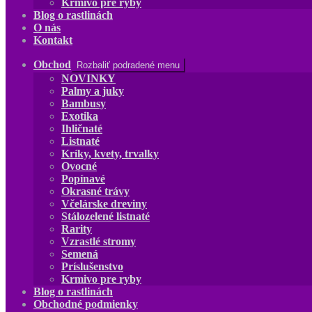
Krmivo pre ryby
Blog o rastlinách
O nás
Kontakt
Obchod
Rozbaliť podradené menu
NOVINKY
Palmy a juky
Bambusy
Exotika
Ihličnaté
Listnaté
Kríky, kvety, trvalky
Ovocné
Popínavé
Okrasné trávy
Včelárske dreviny
Stálozelené listnaté
Rarity
Vzrastlé stromy
Semená
Príslušenstvo
Krmivo pre ryby
Blog o rastlinách
Obchodné podmienky