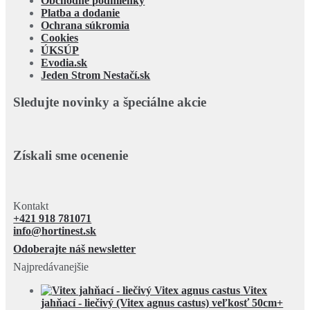
Obchodné podmienky
Platba a dodanie
Ochrana súkromia
Cookies
ÚKSÚP
Evodia.sk
Jeden Strom Nestačí.sk
Sledujte novinky a špeciálne akcie
Získali sme ocenenie
Kontakt
+421 918 781071
info@hortinest.sk
Odoberajte náš newsletter
Najpredávanejšie
Vitex
jahňací - liečivý (Vitex agnus castus) veľkosť 50cm+