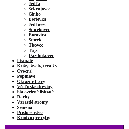
Jedľa
Sekvojovec
Ginko
Borievka
Jedľovec
Smrekovec
Borovica
Smrek
Tisovec
Tuja
Dáždnikovec
Listnaté
Kríky, kvety, trvalky
Ovocné
Popínavé
Okrasné trávy
Včelárske dreviny
Stálozelené listnaté
Rarity
Vzrastlé stromy
Semená
Príslušenstvo
Krmivo pre ryby