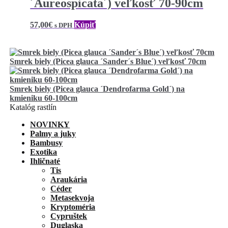
´Aureospicata´) veľkosť 70-90cm
57,00
€
Kúpiť
s DPH
Smrek biely (Picea glauca ´Sander´s Blue´) veľkosť 70cm
Smrek biely (Picea glauca ´Dendrofarma Gold´) na
kmieniku 60-100cm
Katalóg rastlín
NOVINKY
Palmy a juky
Bambusy
Exotika
Ihličnaté
Tis
Araukária
Céder
Metasekvoja
Kryptoméria
Cypruštek
Duglaska