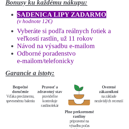
Bonusy ku každému nákupu:
(Picea
abies
SADENICA LIPY ZADARMO
´inversa
´)
(v hodnote 12€)
veľkosť
Vyberáte si podľa reálnych fotiek a
40-
60cm
veľkostí rastlín, už 11 rokov
Návod na výsadbu e-mailom
Odborné poradenstvo
e-mailom/telefonicky
Garancie a istoty:
Bezpečné
Pravosť a
Overené
doručenie
zdravotný stav
zákazníkmi
Vďaka precíznemu,
pravideľne
na základe
spevnenému baleniu
kontroluje
nezávislých recenzií
rastlinolekár
Plne prekorenené
rastliny
pripravené na
výsadbu počas