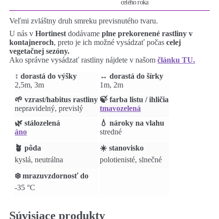
celého roka
Veľmi zvláštny druh smreku previsnutého tvaru.
U nás v
Hortinest
dodávame
plne prekorenené rastliny v
kontajneroch
, preto je ich možné vysádzať počas
celej
vegetačnej sezóny.
Ako správne vysádzať rastliny nájdete v našom
článku TU.
↕️ dorastá do výšky
↔️ dorastá do šírky
2,5m, 3m
1m, 2m
🌱 vzrast/habitus rastliny
🍃 farba listu / ihličia
nepravidelný, previslý
tmavozelená
🌿 stálozelená
💧 nároky na vlahu
áno
stredné
🪴 pôda
☀️ stanovisko
kyslá, neutrálna
polotienisté, slnečné
❄️ mrazuvzdornosť do
-35 °C
Súvisiace produkty