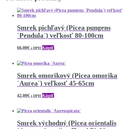
Smrek pichľavý (Picea pungens
´Pendula´) veľkosť 80-100cm
66,00
€
Kúpiť
s DPH
Smrek omorikový (Picea omorika
´Aurea´) veľkosť 45-65cm
42,00
€
Kúpiť
s DPH
Smrek východný (Picea orientalis