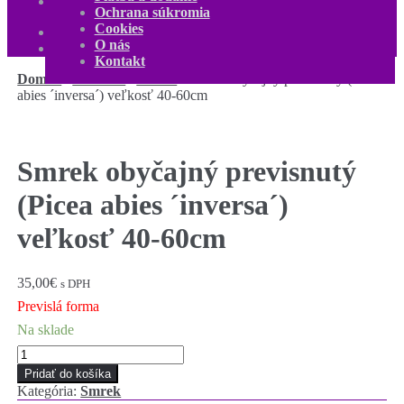
Kontakt
Ochrana súkromia
Môj účet
Cookies
0,00
€
0 produktov
O nás
Kontakt
Domov
/
Ihličnaté
/
Smrek
/
Smrek obyčajný previsnutý (Picea
abies ´inversa´) veľkosť 40-60cm
Smrek obyčajný previsnutý
(Picea abies ´inversa´)
veľkosť 40-60cm
35,00
€
s DPH
Previslá forma
Na sklade
množstvo
Smrek
Pridať do košíka
obyčajný
Kategória:
Smrek
previsnutý