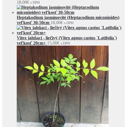
18,00
€
s DPH
Heptakodium jasmínovité (Heptacodium miconioides)
veľkosť 30-50cm
18,00
€
s DPH
Vitex jahňací - liečivý (Vitex agnus castus ´Latifolia´)
veľkosť 20cm+
15,00
€
s DPH