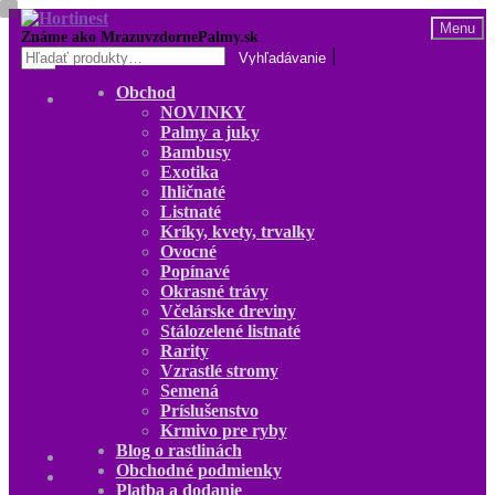
Preskočiť
Preskočiť
Menu
na
na
Hľadať:
navigáciu
obsah
Obchod
Obchod
NOVINKY
NOVINKY
Palmy a juky
Palmy a juky
Bambusy
Bambusy
Exotika
Exotika
Ihličnaté
Ihličnaté
Listnaté
Listnaté
Kríky, kvety, trvalky
Kríky, kvety, trvalky
Ovocné
Ovocné
Popínavé
Popínavé
Okrasné trávy
Okrasné trávy
Včelárske dreviny
Včelárske dreviny
Stálozelené listnaté
Stálozelené listnaté
Rarity
Rarity
Vzrastlé stromy
Vzrastlé stromy
Semená
Semená
Príslušenstvo
Príslušenstvo
Krmivo pre ryby
Krmivo pre ryby
Blog o rastlinách
Blog o rastlinách
Obchodné podmienky
O nás
Platba a dodanie