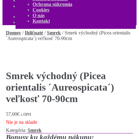
O nás
Ochrana súkromia
Kontakt
Cookies
Môj účet
O nás
0,00
€
0 produktov
Kontakt
Domov
/
Ihličnaté
/
Smrek
/
Smrek východný (Picea orientalis
´Aureospicata´) veľkosť 70-90cm
Smrek východný (Picea
orientalis ´Aureospicata´)
veľkosť 70-90cm
57,00
€
s DPH
Nie je na sklade
Kategória:
Smrek
Bonusy ku každému nákupu: