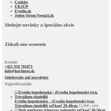
Cookies
ÚKSÚP
Evodia.sk
Jeden Strom Nestačí.sk
Sledujte novinky a špeciálne akcie
Získali sme ocenenie
Kontakt
+421 918 781071
info@hortinest.sk
Odoberajte náš newsletter
Najpredávanejšie
Evódia hupehenská – (Evodia hupehensis) (syn.
Tetradium daniellii) veľkosť 20-40cm
12,00
€
s DPH