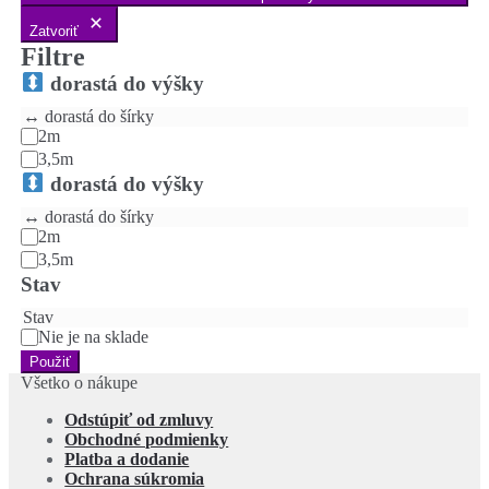
Zatvoriť
Filtre
dorastá do výšky
↔️ dorastá do šírky
2m
3,5m
dorastá do výšky
↔️ dorastá do šírky
2m
3,5m
Stav
Stav
Nie je na sklade
Použiť
Všetko o nákupe
Odstúpiť od zmluvy
Obchodné podmienky
Platba a dodanie
Ochrana súkromia