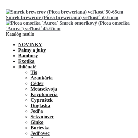
Smrek brewerov (Picea breweriana) veľkosť 50-65cm
Smrek omorikový (Picea omorika
´Aurea´) veľkosť 45-65cm
Katalóg rastlín
NOVINKY
Palmy a juky
Bambusy
Exotika
Ihličnaté
Tis
Araukária
Céder
Metasekvoja
Kryptoméria
Cypruštek
Duglaska
Jedľa
Sekvojovec
Ginko
Borievka
Jedľovec