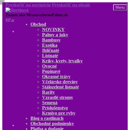
Preskočiť na navigáciu
Preskočiť na obsah
Menu
Hľadať:
Obchod
NOVINKY
Obchod
Palmy a juky
NOVINKY
Bambusy
Palmy a juky
Exotika
Bambusy
Ihličnaté
Exotika
Listnaté
Ihličnaté
Kríky, kvety, trvalky
Listnaté
Ovocné
Kríky, kvety, trvalky
Popínavé
Ovocné
Okrasné trávy
Popínavé
Včelárske dreviny
Okrasné trávy
Stálozelené listnaté
Včelárske dreviny
Rarity
Stálozelené listnaté
Vzrastlé stromy
Rarity
Semená
Vzrastlé stromy
Príslušenstvo
Semená
Krmivo pre ryby
Príslušenstvo
Blog o rastlinách
Krmivo pre ryby
Obchodné podmienky
Blog o rastlinách
Platba a dodanie