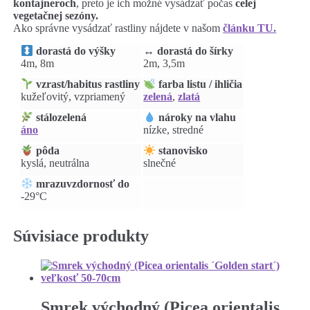
kontajneroch
, preto je ich možné vysádzať počas
celej
vegetačnej sezóny.
Ako správne vysádzať rastliny nájdete v našom
článku TU.
↔️ dorastá do šírky
dorastá do výšky
2m, 3,5m
4m, 8m
vzrast/habitus rastliny
farba listu / ihličia
kužeľovitý, vzpriamený
zelená
,
zlatá
stálozelená
nároky na vlahu
áno
nízke, stredné
pôda
stanovisko
kyslá, neutrálna
slnečné
mrazuvzdornosť do
-29°C
Súvisiace produkty
Smrek východný (Picea orientalis