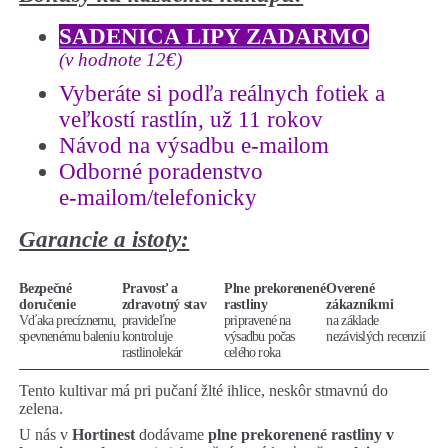
SADENICA LIPY ZADARMO
(v hodnote 12€)
Vyberáte si podľa reálnych fotiek a
veľkostí rastlín, už 11 rokov
Návod na výsadbu e-mailom
Odborné poradenstvo
e-mailom/telefonicky
Garancie a istoty:
Bezpečné
Pravosť a
Plne prekorenené
Overené
doručenie
zdravotný stav
rastliny
zákazníkmi
Vďaka precíznemu,
pravideľne
pripravené na
na základe
spevnenému baleniu
kontroluje
výsadbu počas
nezávislých recenzií
rastlinolekár
celého roka
Tento kultivar má pri pučaní žlté ihlice, neskôr stmavnú do
zelena.
U nás v
Hortinest
dodávame
plne prekorenené rastliny v