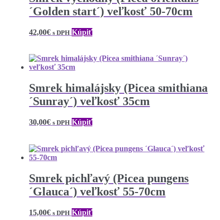
´Golden start´) veľkosť 50-70cm
42,00
€
Kúpiť
s DPH
Smrek himalájsky (Picea smithiana
´Sunray´) veľkosť 35cm
30,00
€
Kúpiť
s DPH
Smrek pichľavý (Picea pungens
´Glauca´) veľkosť 55-70cm
15,00
€
Kúpiť
s DPH