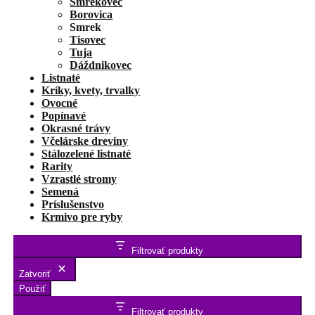
Smrekovec
Borovica
Smrek
Tisovec
Tuja
Dáždnikovec
Listnaté
Kríky, kvety, trvalky
Ovocné
Popínavé
Okrasné trávy
Včelárske dreviny
Stálozelené listnaté
Rarity
Vzrastlé stromy
Semená
Príslušenstvo
Krmivo pre ryby
Filtrovať produkty
Zatvoriť
Použiť
Filtrovať produkty