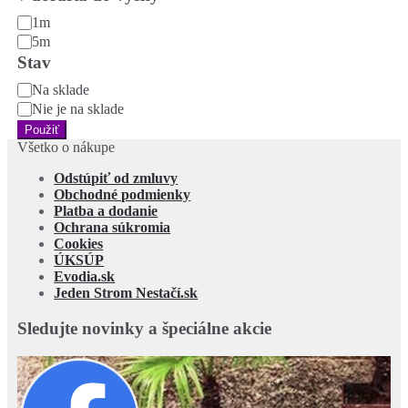
šírky
↔️
1m
dorastá
5m
do
Stav
šírky
Stav
Na sklade
Nie je na sklade
Použiť
Všetko o nákupe
Odstúpiť od zmluvy
Obchodné podmienky
Platba a dodanie
Ochrana súkromia
Cookies
ÚKSÚP
Evodia.sk
Jeden Strom Nestačí.sk
Sledujte novinky a špeciálne akcie