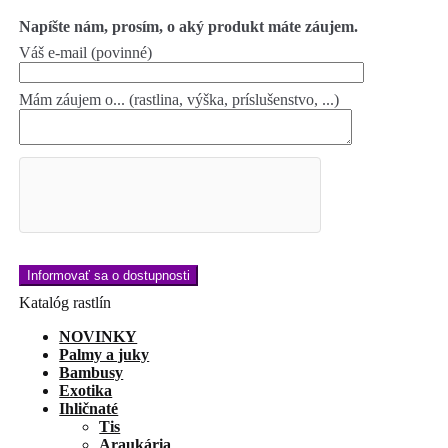
Napíšte nám, prosím, o aký produkt máte záujem.
Váš e-mail (povinné)
Mám záujem o... (rastlina, výška, príslušenstvo, ...)
Katalóg rastlín
NOVINKY
Palmy a juky
Bambusy
Exotika
Ihličnaté
Tis
Araukária