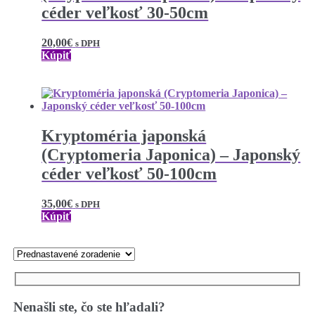
céder veľkosť 30-50cm
20,00
€
s DPH
Kúpiť
Kryptoméria japonská
(Cryptomeria Japonica) – Japonský
céder veľkosť 50-100cm
35,00
€
s DPH
Kúpiť
Nenašli ste, čo ste hľadali?