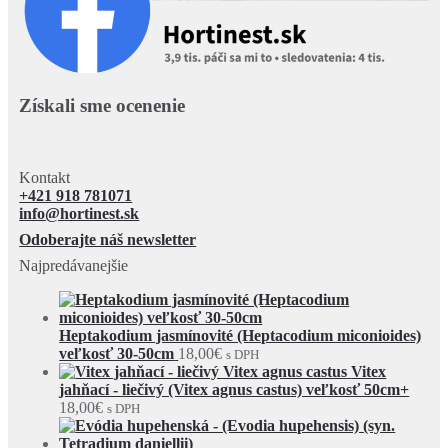
Získali sme ocenenie
Kontakt
+421 918 781071
info@hortinest.sk
Odoberajte náš newsletter
Najpredávanejšie
Heptakodium jasmínovité (Heptacodium miconioides)
veľkosť 30-50cm
18,00
€
s DPH
Vitex
jahňací - liečivý (Vitex agnus castus) veľkosť 50cm+
18,00
€
s DPH