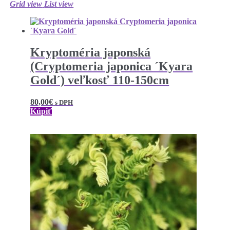
Grid view
List view
Kryptoméria japonská
(Cryptomeria japonica ´Kyara
Gold´) veľkosť 110-150cm
80,00
€
s DPH
Kúpiť