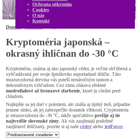
Kontakt
Ochrana súkromia
Môj účet
Cookies
0,00
€
0 produktov
O nás
Kontakt
Domov
/
Ihličnaté
/
Kryptoméria
Kryptoméria japonská –
okrasný ihličnan do -30 °C
Kryptoméria, známa aj ako japonský céder, je veľmi obľúbená a
vyhľadávaná pre svoje špirálovito usporiadané ihličie. Táto
mrazuvzdorná drevina vás poteší nenáročným rastom a
dekoratívnym vzhľadom. Cez zimu získava efektné
modrofialové až bronzové sfarbenie
, ktoré ju chráni pred
chladom.
Najlepšie sa jej darí v polotieni, ale znáša aj úplný tieň, prípadne
priame slnko, ak jej zabezpečíte dostatok vlhkosti. Cryptomeria
je mrazuvzdorná do -30 °C, takže spoľahlivo
prežije aj tie
najtvrdšie slovenské zimy
. Ak vás zaujímajú podobné
zaujímavé ihličnany, pozrite si aj naše
cédre
alebo
jedľovce
.