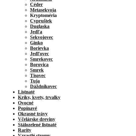
Céder
Metasekvoja
Kryptoméria
Cypruštek
Duglaska
Jedľa
Sekvojovec
Ginko
Borievka
Jedľovec
Smrekovec
Borovica
Smrek
Tisovec
Tuja
Dáždnikovec
Listnaté
Kríky, kvety, trvalky
Ovocné
Popínavé
Okrasné trávy
Včelárske dreviny
Stálozelené listnaté
Rarity
Vzrastlé stromy