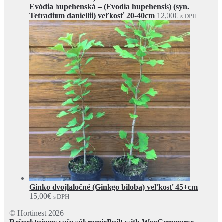
Evódia hupehenská – (Evodia hupehensis) (syn.
Tetradium daniellii) veľkosť 20-40cm
12,00
€
s DPH
Ginko dvojlaločné (Ginkgo biloba) veľkosť 45+cm
15,00
€
s DPH
© Hortinest 2026
Rešpektujeme vaše súkromie
Built with WooCommerce
.