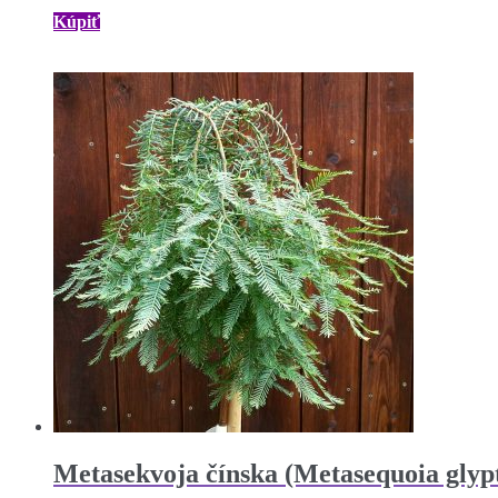
Kúpiť
Metasekvoja čínska (Metasequoia glyp