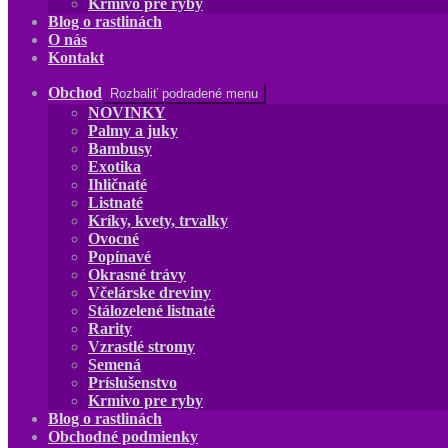
Krmivo pre ryby
Blog o rastlinách
O nás
Kontakt
Obchod
Rozbaliť podradené menu
NOVINKY
Palmy a juky
Bambusy
Exotika
Ihličnaté
Listnaté
Kríky, kvety, trvalky
Ovocné
Popínavé
Okrasné trávy
Včelárske dreviny
Stálozelené listnaté
Rarity
Vzrastlé stromy
Semená
Príslušenstvo
Krmivo pre ryby
Blog o rastlinách
Obchodné podmienky