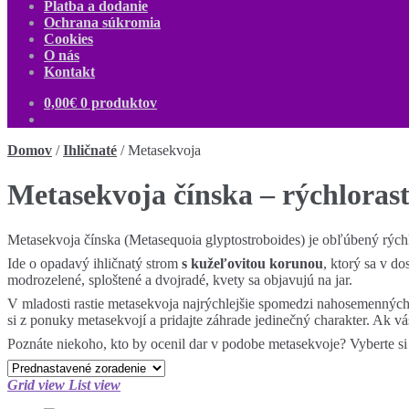
Platba a dodanie
Ochrana súkromia
Cookies
O nás
Kontakt
0,00
€
0 produktov
Domov
/
Ihličnaté
/
Metasekvoja
Metasekvoja čínska – rýchlorast
Metasekvoja čínska (Metasequoia glyptostroboides) je obľúbený rých
Ide o opadavý ihličnatý strom
s kužeľovitou korunou
, ktorý sa v do
modrozelené, sploštené a dvojradé, kvety sa objavujú na jar.
V mladosti rastie metasekvoja najrýchlejšie spomedzi nahosemenných 
si z ponuky metasekvojí a pridajte záhrade jedinečný charakter. Ak v
Poznáte niekoho, kto by ocenil dar v podobe metasekvoje? Vyberte si
Grid view
List view