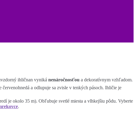
uvzdorný ihličnan vyniká
nenáročnosťou
a dekoratívnym vzhľadom.
je červenohnedá a odlupuje sa zvisle v tenkých pásoch. Ihličie je
dí je okolo 35 m). Obľubuje svetlé miesta a vlhkejšiu pôdu. Vyberte
mrekovce
.