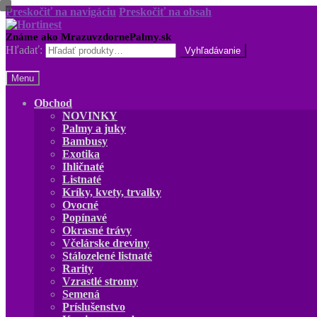
Preskočiť na navigáciu
Preskočiť na obsah
Hľadať:
Menu
Obchod
NOVINKY
Palmy a juky
Bambusy
Exotika
Ihličnaté
Listnaté
Kríky, kvety, trvalky
Ovocné
Popínavé
Okrasné trávy
Včelárske dreviny
Stálozelené listnaté
Rarity
Vzrastlé stromy
Semená
Príslušenstvo