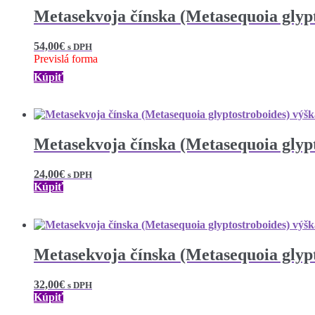
Metasekvoja čínska (Metasequoia glypt
54,00
€
s DPH
Previslá forma
Kúpiť
Metasekvoja čínska (Metasequoia glyp
24,00
€
s DPH
Kúpiť
Metasekvoja čínska (Metasequoia glyp
32,00
€
s DPH
Kúpiť