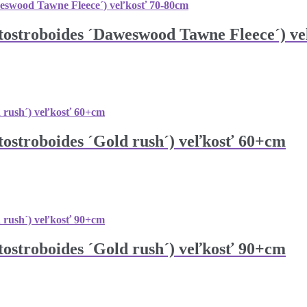
tostroboides ´Daweswood Tawne Fleece´) v
tostroboides ´Gold rush´) veľkosť 60+cm
tostroboides ´Gold rush´) veľkosť 90+cm