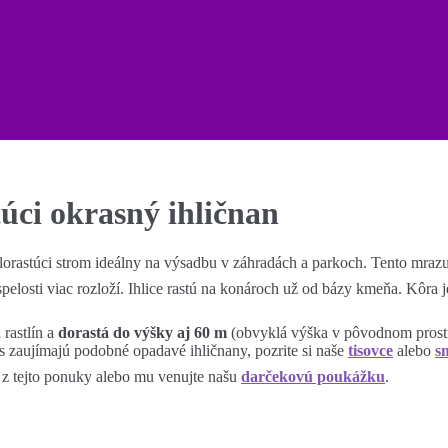
úci okrasný ihličnan
lorastúci strom ideálny na výsadbu v záhradách a parkoch. Tento mraz
spelosti viac rozloží. Ihlice rastú na konároch už od bázy kmeňa. Kôra 
rastlín a
dorastá do výšky aj 60 m
(obvyklá výška v pôvodnom prostre
ás zaujímajú podobné opadavé ihličnany, pozrite si naše
tisovce
alebo
s
 z tejto ponuky alebo mu venujte našu
darčekovú poukážku
.