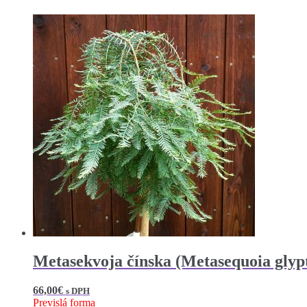
Metasekvoja čínska (Metasequoia glyp
66,00
€
s DPH
Previslá forma