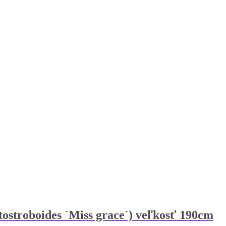
tostroboides ´Miss grace´) veľkosť 190cm