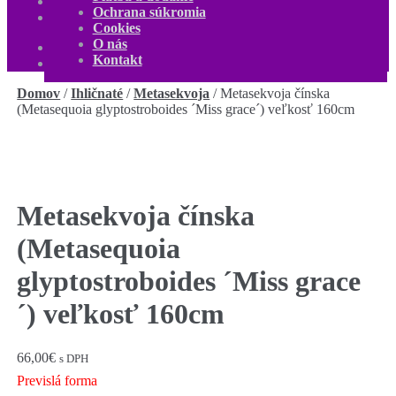
O nás
Ochrana súkromia
Kontakt
Cookies
Môj účet
O nás
0,00
€
0 produktov
Kontakt
Domov
/
Ihličnaté
/
Metasekvoja
/
Metasekvoja čínska
(Metasequoia glyptostroboides ´Miss grace´) veľkosť 160cm
Metasekvoja čínska
(Metasequoia
glyptostroboides ´Miss grace
´) veľkosť 160cm
66,00
€
s DPH
Previslá forma