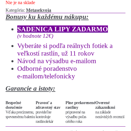
Nie je na sklade
Kategória:
Metasekvoja
Bonusy ku každému nákupu:
SADENICA LIPY ZADARMO
(v hodnote 12€)
Vyberáte si podľa reálnych fotiek a
veľkostí rastlín, už 11 rokov
Návod na výsadbu e-mailom
Odborné poradenstvo
e-mailom/telefonicky
Garancie a istoty:
Bezpečné
Pravosť a
Plne prekorenené
Overené
doručenie
zdravotný stav
rastliny
zákazníkmi
Vďaka precíznemu,
pravideľne
pripravené na
na základe
spevnenému baleniu
kontroluje
výsadbu počas
nezávislých recenzií
rastlinolekár
celého roka