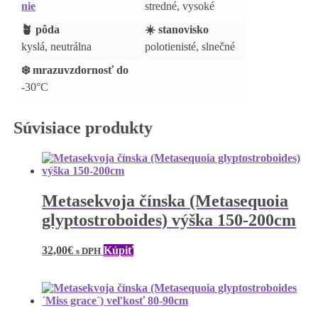
nie
stredné, vysoké
🪴 pôda
☀️ stanovisko
kyslá, neutrálna
polotienisté, slnečné
❄️ mrazuvzdornosť do
-30°C
Súvisiace produkty
Metasekvoja čínska (Metasequoia
glyptostroboides) výška 150-200cm
32,00
€
Kúpiť
s DPH