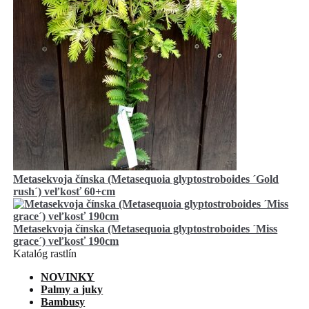
Metasekvoja čínska (Metasequoia glyptostroboides ´Gold
rush´) veľkosť 60+cm
Metasekvoja čínska (Metasequoia glyptostroboides ´Miss
grace´) veľkosť 190cm
Katalóg rastlín
NOVINKY
Palmy a juky
Bambusy