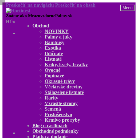
Preskočiť na navigáciu
Preskočiť na obsah
Menu
Hľadať:
Obchod
NOVINKY
Obchod
Palmy a juky
NOVINKY
Bambusy
Palmy a juky
Exotika
Bambusy
Ihličnaté
Exotika
Listnaté
Ihličnaté
Kríky, kvety, trvalky
Listnaté
Ovocné
Kríky, kvety, trvalky
Popínavé
Ovocné
Okrasné trávy
Popínavé
Včelárske dreviny
Okrasné trávy
Stálozelené listnaté
Včelárske dreviny
Rarity
Stálozelené listnaté
Vzrastlé stromy
Rarity
Semená
Vzrastlé stromy
Príslušenstvo
Semená
Krmivo pre ryby
Príslušenstvo
Blog o rastlinách
Krmivo pre ryby
Obchodné podmienky
Blog o rastlinách
Platba a dodanie