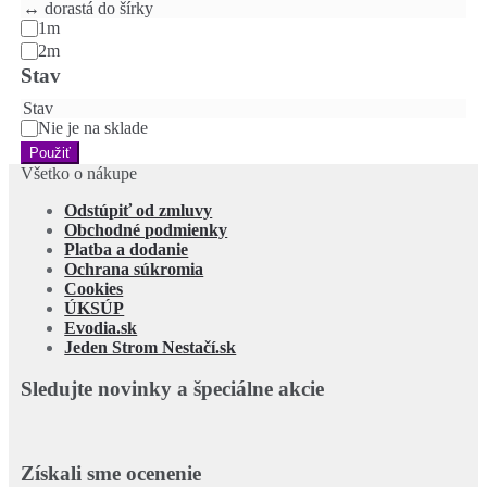
↔️ dorastá do šírky
1m
2m
Stav
Stav
Nie je na sklade
Použiť
Všetko o nákupe
Odstúpiť od zmluvy
Obchodné podmienky
Platba a dodanie
Ochrana súkromia
Cookies
ÚKSÚP
Evodia.sk
Jeden Strom Nestačí.sk
Sledujte novinky a špeciálne akcie
Získali sme ocenenie