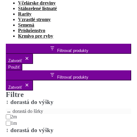
Včelárske dreviny
Stálozelené listnaté
Rarity
Vzrastlé stromy
Semená
Príslušenstvo
Krmivo pre ryby
Filtrovať produkty
Zatvoriť
Použiť
Filtrovať produkty
Zatvoriť
Filtre
↕️ dorastá do výšky
↔️ dorastá do šírky
2m
1m
↕️ dorastá do výšky