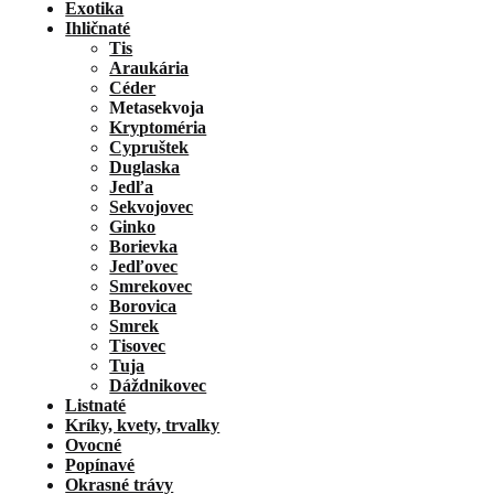
Exotika
Ihličnaté
Tis
Araukária
Céder
Metasekvoja
Kryptoméria
Cypruštek
Duglaska
Jedľa
Sekvojovec
Ginko
Borievka
Jedľovec
Smrekovec
Borovica
Smrek
Tisovec
Tuja
Dáždnikovec
Listnaté
Kríky, kvety, trvalky
Ovocné
Popínavé
Okrasné trávy