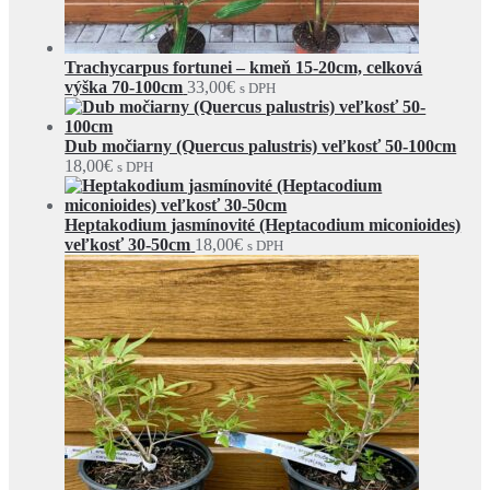
Trachycarpus fortunei – kmeň 15-20cm, celková
výška 70-100cm
33,00
€
s DPH
Dub močiarny (Quercus palustris) veľkosť 50-100cm
18,00
€
s DPH
Heptakodium jasmínovité (Heptacodium miconioides)
veľkosť 30-50cm
18,00
€
s DPH