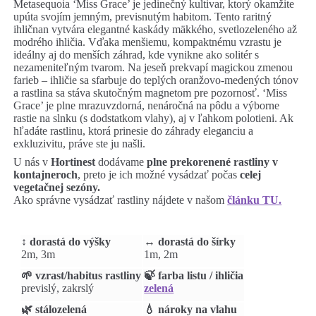
Metasequoia ‘Miss Grace’ je jedinečný kultivar, ktorý okamžite
upúta svojím jemným, previsnutým habitom. Tento raritný
ihličnan vytvára elegantné kaskády mäkkého, svetlozeleného až
modrého ihličia. Vďaka menšiemu, kompaktnému vzrastu je
ideálny aj do menších záhrad, kde vynikne ako solitér s
nezameniteľným tvarom. Na jeseň prekvapí magickou zmenou
farieb – ihličie sa sfarbuje do teplých oranžovo-medených tónov
a rastlina sa stáva skutočným magnetom pre pozornosť. ‘Miss
Grace’ je plne mrazuvzdorná, nenáročná na pôdu a výborne
rastie na slnku (s dodstatkom vlahy), aj v ľahkom polotieni. Ak
hľadáte rastlinu, ktorá prinesie do záhrady eleganciu a
exkluzivitu, práve ste ju našli.
U nás v
Hortinest
dodávame
plne prekorenené rastliny v
kontajneroch
, preto je ich možné vysádzať počas
celej
vegetačnej sezóny.
Ako správne vysádzať rastliny nájdete v našom
článku TU.
↕️ dorastá do výšky
↔️ dorastá do šírky
2m, 3m
1m, 2m
🌱 vzrast/habitus rastliny
🍃 farba listu / ihličia
previslý, zakrslý
zelená
🌿 stálozelená
💧 nároky na vlahu