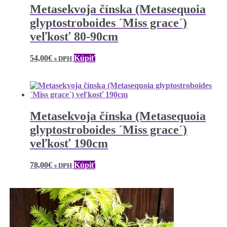
Metasekvoja čínska (Metasequoia
glyptostroboides ´Miss grace´)
veľkosť 80-90cm
54,00
€
Kúpiť
s DPH
Metasekvoja čínska (Metasequoia
glyptostroboides ´Miss grace´)
veľkosť 190cm
78,00
€
Kúpiť
s DPH