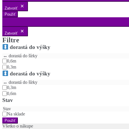
Zatvoriť
Použiť
Zatvoriť
Filtre
dorastá do výšky
↔️ dorastá do šírky
0,6m
0,3m
dorastá do výšky
↔️ dorastá do šírky
0,3m
0,6m
Stav
Stav
Na sklade
Použiť
Všetko o nákupe