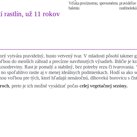
Vďaka precíznemu, spevnenému
pravideľne 
baleniu
rastlinoleká
í rastlín, už 11 rokov
orý vytvára pravidelný, husto vetvený tvar. V mladosti pôsobí takmer gu
u do menších záhrad a precízne navrhnutých výsadieb. Ihličie je kratš
 kosodreviny. Rast je pomalý a stabilný, bez potreby rezu či tvarovania.
, no spoľahlivo rastie aj v menej ideálnych podmienkach. Hodí sa ako s
lnou voľbou pre tých, ktorí hľadajú nenáročnú, dlhovekú borovicu s č
eroch
, preto je ich možné vysádzať počas
celej vegetačnej sezóny.