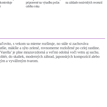
kontroluje
pripravené na výsadbu počas
na základe nezávislých recenzií
r
celého roka
ľovito, s vekom sa mierne rozširuje, no stále si zachováva
ie, mäkšie a sýto zelené, rovnomerne rozložené po celej rastline.
 ‘Varella’ je plne mrazuvzdorná a veľmi odolná voči vetru aj suchu.
olitér, do skaliek, moderných záhrad, japonských kompozícií alebo
istým a vyváženým tvarom.