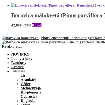
Borovica málokvetá (Pinus parviflora
42,00
€
Kúpiť
s DPH
Katalóg rastlín
NOVINKY
Palmy a juky
Bambusy
Exotika
Ihličnaté
Tis
Araukária
Céder
Metasekvoja
Kryptoméria
Cypruštek
Duglaska
Jedľa