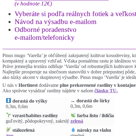
(v hodnote 12€)
Vyberáte si podľa reálnych fotiek a
veľkost
Návod na výsadbu e-mailom
Odborné poradenstvo
e-mailom/telefonicky
Pinus mugo ‘Varella’ je obľúbený zakrpatený kultivar kosodreviny, kt
kompaktný a upravený vzhľad. Vďaka pomalému rastu je ideálnou voľbo
Práve jemnejšia textúra odlišuje ‘Varella’ od robustnejších kultivarov
Najlepšie prosperuje na slnečnom stanovišti v dobre priepustnej pôde
ako nízky akcent v skupinovej výsadbe. Pinus mugo ‘Varella’ je ideá
U nás v
Hortinest
dodávame
plne prekorenené rastliny v kontajn
Ako správne vysádzať rastliny nájdete v našom
článku TU.
↔️ dorastá do šírky
dorastá do výšky
0,3m, 0,6m
0,3m, 0,6m
vzrast/habitus rastliny
farba listu / ihličia
guľovitý, pôdopokryvný, zakrslý
zelená
stálozelená
nároky na vlahu
áno
stredné