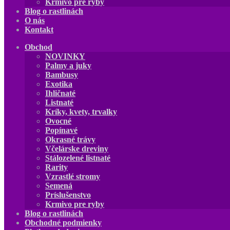
Krmivo pre ryby
Blog o rastlinách
O nás
Kontakt
Obchod
NOVINKY
Palmy a juky
Bambusy
Exotika
Ihličnaté
Listnaté
Kríky, kvety, trvalky
Ovocné
Popínavé
Okrasné trávy
Včelárske dreviny
Stálozelené listnaté
Rarity
Vzrastlé stromy
Semená
Príslušenstvo
Krmivo pre ryby
Blog o rastlinách
Obchodné podmienky