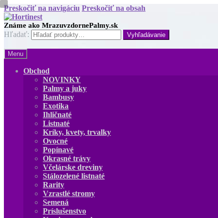
Preskočiť na navigáciu
Preskočiť na obsah
Hľadať:
Menu
Obchod
NOVINKY
Palmy a juky
Bambusy
Exotika
Ihličnaté
Listnaté
Kríky, kvety, trvalky
Ovocné
Popínavé
Okrasné trávy
Včelárske dreviny
Stálozelené listnaté
Rarity
Vzrastlé stromy
Semená
Príslušenstvo