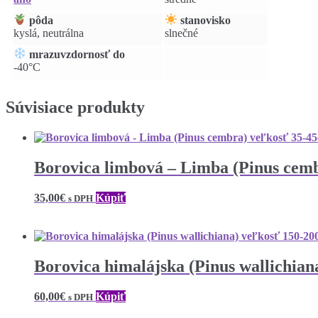
pôda
stanovisko
kyslá, neutrálna
slnečné
mrazuvzdornosť do
-40°C
Súvisiace produkty
Borovica limbová – Limba (Pinus cem
35,00
€
Kúpiť
s DPH
Borovica himalájska (Pinus wallichia
60,00
€
Kúpiť
s DPH