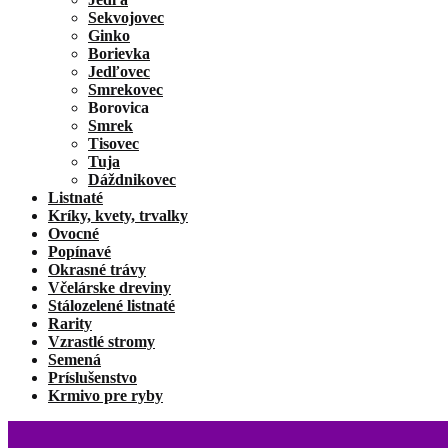
Sekvojovec
Ginko
Borievka
Jedľovec
Smrekovec
Borovica
Smrek
Tisovec
Tuja
Dáždnikovec
Listnaté
Kríky, kvety, trvalky
Ovocné
Popínavé
Okrasné trávy
Včelárske dreviny
Stálozelené listnaté
Rarity
Vzrastlé stromy
Semená
Príslušenstvo
Krmivo pre ryby