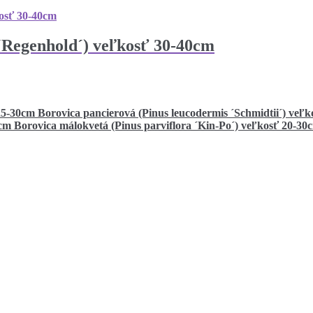
 ´Regenhold´) veľkosť 30-40cm
Borovica pancierová (Pinus leucodermis ´Schmidtii´) veľ
Borovica málokvetá (Pinus parviflora ´Kin-Po´) veľkosť 20-30