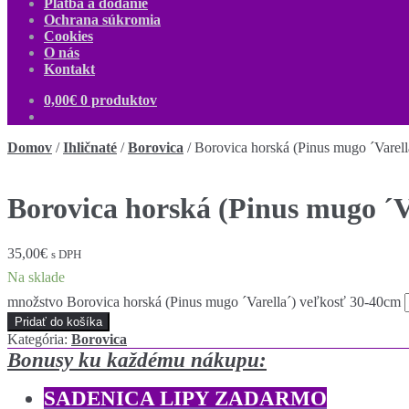
Platba a dodanie
Ochrana súkromia
Cookies
O nás
Kontakt
0,00
€
0 produktov
Domov
/
Ihličnaté
/
Borovica
/
Borovica horská (Pinus mugo ´Varel
Borovica horská (Pinus mugo ´V
35,00
€
s DPH
Na sklade
množstvo Borovica horská (Pinus mugo ´Varella´) veľkosť 30-40cm
Pridať do košíka
Kategória:
Borovica
Bonusy ku každému nákupu:
SADENICA LIPY ZADARMO