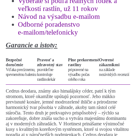
Vyberáte si podľa reálnych fotiek a
veľkostí rastlín, už 11 rokov
Návod na výsadbu e-mailom
Odborné poradenstvo
e-mailom/telefonicky
Garancie a istoty:
Bezpečné
Pravosť a
Plne prekorenené
Overené
doručenie
zdravotný stav
rastliny
zákazníkmi
Vďaka precíznemu,
pravideľne
pripravené na
na základe
spevnenému baleniu
kontroluje
výsadbu počas
nezávislých recenzií
rastlinolekár
celého roka
Cedrus deodara, známy ako himalájsky céder, patrí k tým
stromom, ktoré okamžite upútajú pozornosť. Jeho mäkko
previsnuté konáre, jemné modrozelené ihličie a prirodzene
harmonický tvar pôsobia v záhrade, akoby tam rástol celé
stáročia. Tento druh je prekvapivo prispôsobivý – rýchlo sa
zakoreňuje, dobre znáša sucho a vytvára majestátnu dominantu
aj v moderných záhradách. V Hortinest prinášame výnimočné
kusy s kvalitným koreňovým systémom, ktoré si svojou vitalitou
poradia aj v náročnejších podmienkach. Cedrus deodara je