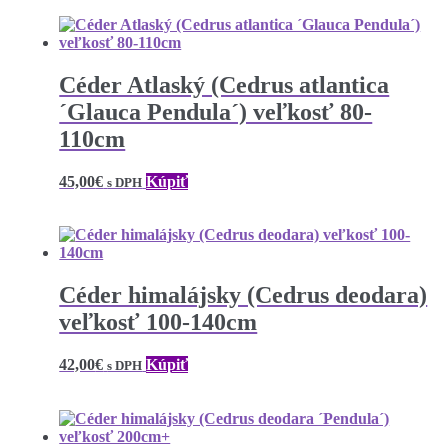
Céder Atlaský (Cedrus atlantica
´Glauca Pendula´) veľkosť 80-
110cm
45,00
€
Kúpiť
s DPH
Céder himalájsky (Cedrus deodara)
veľkosť 100-140cm
42,00
€
Kúpiť
s DPH