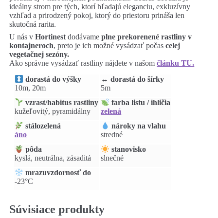
ideálny strom pre tých, ktorí hľadajú eleganciu, exkluzívny
vzhľad a prirodzený pokoj, ktorý do priestoru prináša len
skutočná rarita.
U nás v
Hortinest
dodávame
plne prekorenené rastliny v
kontajneroch
, preto je ich možné vysádzať počas
celej
vegetačnej sezóny.
Ako správne vysádzať rastliny nájdete v našom
článku TU.
↔️ dorastá do šírky
dorastá do výšky
5m
10m, 20m
vzrast/habitus rastliny
farba listu / ihličia
kužeľovitý, pyramidálny
zelená
stálozelená
nároky na vlahu
áno
stredné
pôda
stanovisko
kyslá, neutrálna, zásaditá
slnečné
mrazuvzdornosť do
-23°C
Súvisiace produkty