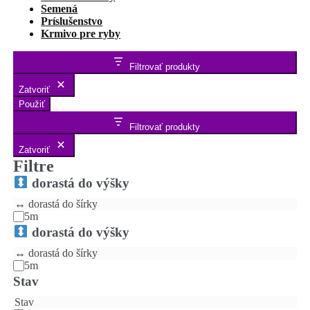
Semená
Príslušenstvo
Krmivo pre ryby
Filtrovať produkty
Zatvoriť
Použiť
Filtrovať produkty
Zatvoriť
Filtre
dorastá do výšky
↔️ dorastá do šírky
5m
dorastá do výšky
↔️ dorastá do šírky
5m
Stav
Stav