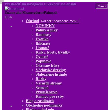
Preskočiť na navigáciu
Preskočiť na obsah
Menu
Hľadať:
Obchod
Rozbaliť podradené menu
NOVINKY
Obchod
Palmy a juky
NOVINKY
Bambusy
Palmy a juky
Exotika
Bambusy
Ihličnaté
Exotika
Listnaté
Ihličnaté
Kríky, kvety, trvalky
Listnaté
Ovocné
Kríky, kvety, trvalky
Popínavé
Ovocné
Okrasné trávy
Popínavé
Včelárske dreviny
Okrasné trávy
Stálozelené listnaté
Včelárske dreviny
Rarity
Stálozelené listnaté
Vzrastlé stromy
Rarity
Semená
Vzrastlé stromy
Príslušenstvo
Semená
Krmivo pre ryby
Príslušenstvo
Blog o rastlinách
Krmivo pre ryby
Obchodné podmienky
Blog o rastlinách
Platba a dodanie