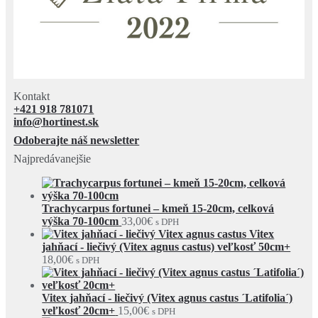
Kontakt
+421 918 781071
info@hortinest.sk
Odoberajte náš newsletter
Najpredávanejšie
Trachycarpus fortunei – kmeň 15-20cm, celková
výška 70-100cm
33,00
€
s DPH
Vitex
jahňací - liečivý (Vitex agnus castus) veľkosť 50cm+
18,00
€
s DPH
Vitex jahňací - liečivý (Vitex agnus castus ´Latifolia´)
veľkosť 20cm+
15,00
€
s DPH