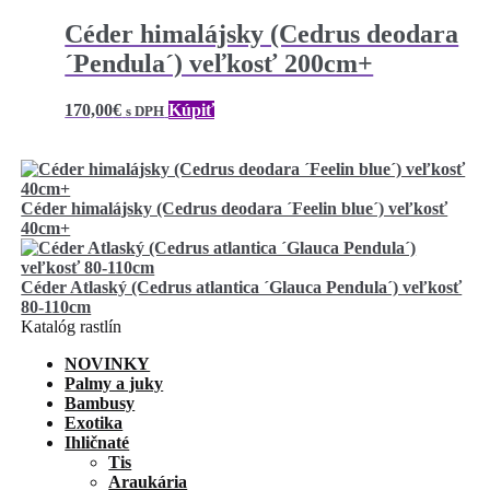
Céder himalájsky (Cedrus deodara
´Pendula´) veľkosť 200cm+
170,00
€
Kúpiť
s DPH
Céder himalájsky (Cedrus deodara ´Feelin blue´) veľkosť
40cm+
Céder Atlaský (Cedrus atlantica ´Glauca Pendula´) veľkosť
80-110cm
Katalóg rastlín
NOVINKY
Palmy a juky
Bambusy
Exotika
Ihličnaté
Tis
Araukária