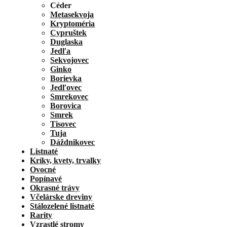
Céder
Metasekvoja
Kryptoméria
Cypruštek
Duglaska
Jedľa
Sekvojovec
Ginko
Borievka
Jedľovec
Smrekovec
Borovica
Smrek
Tisovec
Tuja
Dáždnikovec
Listnaté
Kríky, kvety, trvalky
Ovocné
Popínavé
Okrasné trávy
Včelárske dreviny
Stálozelené listnaté
Rarity
Vzrastlé stromy