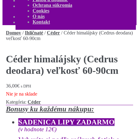
O nás
Ochrana súkromia
Kontakt
Cookies
Môj účet
O nás
0,00
€
0 produktov
Kontakt
Domov
/
Ihličnaté
/
Céder
/
Céder himalájsky (Cedrus deodara)
veľkosť 60-90cm
Céder himalájsky (Cedrus
deodara) veľkosť 60-90cm
36,00
€
s DPH
Nie je na sklade
Kategória:
Céder
Bonusy ku každému nákupu:
SADENICA LIPY ZADARMO
(v hodnote 12€)