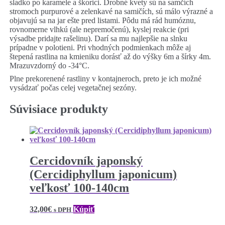
sladko po karamele a škorici. Drobné kvety sú na samčích
stromoch purpurové a zelenkavé na samičích, sú málo výrazné a
objavujú sa na jar ešte pred listami. Pôdu má rád humóznu,
rovnomerne vlhkú (ale nepremočenú), kyslej reakcie (pri
výsadbe pridajte rašelinu). Darí sa mu najlepšie na slnku
prípadne v polotieni. Pri vhodných podmienkach môže aj
štepená rastlina na kmieniku dorásť až do výšky 6m a šírky 4m.
Mrazuvzdorný do -34°C.
Plne prekorenené rastliny v kontajneroch, preto je ich možné
vysádzať počas celej vegetačnej sezóny.
Súvisiace produkty
Cercidovník japonský
(Cercidiphyllum japonicum)
veľkosť 100-140cm
32,00
€
Kúpiť
s DPH