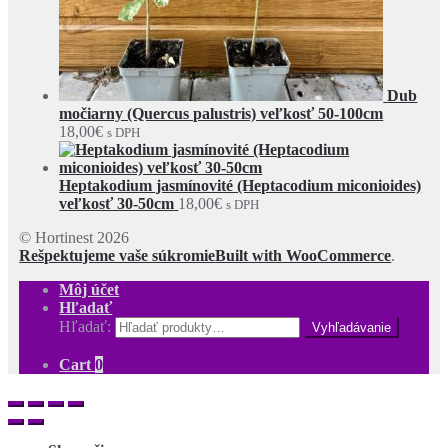
Dub
močiarny (Quercus palustris) veľkosť 50-100cm
18,00
€
s DPH
Heptakodium jasmínovité (Heptacodium miconioides)
veľkosť 30-50cm
18,00
€
s DPH
© Hortinest 2026
Rešpektujeme vaše súkromie
Built with WooCommerce
.
Môj účet
Hľadať
Hľadať:
Cart
0