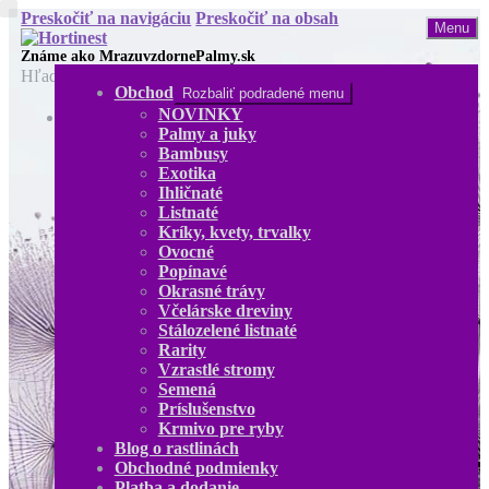
Preskočiť na navigáciu
Preskočiť na obsah
Menu
Hľadať:
Obchod
Rozbaliť podradené menu
NOVINKY
Obchod
Palmy a juky
NOVINKY
Bambusy
Palmy a juky
Exotika
Bambusy
Ihličnaté
Exotika
Listnaté
Ihličnaté
Kríky, kvety, trvalky
Listnaté
Ovocné
Kríky, kvety, trvalky
Popínavé
Ovocné
Okrasné trávy
Popínavé
Včelárske dreviny
Okrasné trávy
Stálozelené listnaté
Včelárske dreviny
Rarity
Stálozelené listnaté
Vzrastlé stromy
Rarity
Semená
Vzrastlé stromy
Príslušenstvo
Semená
Krmivo pre ryby
Príslušenstvo
Blog o rastlinách
Krmivo pre ryby
Obchodné podmienky
Blog o rastlinách
Platba a dodanie