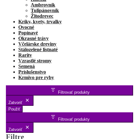
Ambrovník
Tulipánovník
Žltodrevec
Kríky, kvety, trvalky
Ovocné
Popínavé
Okrasné trávy
Včelárske dreviny
Stálozelené listnaté
Rarity
Vzrastlé stromy
Semená
Príslušenstvo
Krmivo pre ryby
Filtrovať produkty
Zatvoriť
Použiť
Filtrovať produkty
Zatvoriť
Filtre