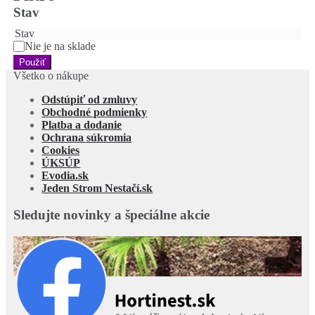
Stav
Stav
Nie je na sklade
Použiť
Všetko o nákupe
Odstúpiť od zmluvy
Obchodné podmienky
Platba a dodanie
Ochrana súkromia
Cookies
ÚKSÚP
Evodia.sk
Jeden Strom Nestačí.sk
Sledujte novinky a špeciálne akcie