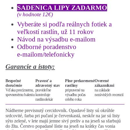
SADENICA LIPY ZADARMO
(v hodnote 12€)
Vyberáte si podľa reálnych fotiek a
veľkostí rastlín, už 11 rokov
Návod na výsadbu e-mailom
Odborné poradenstvo
e-mailom/telefonicky
Garancie a istoty:
Bezpečné
Pravosť a
Plne prekorenené
Overené
doručenie
zdravotný stav
rastliny
zákazníkmi
Vďaka precíznemu,
pravideľne
pripravené na
na základe
spevnenému baleniu
kontroluje
výsadbu počas
nezávislých recenzií
rastlinolekár
celého roka
Nádherne previsnutý cercidovník. Opadavé listy sú okrúhle
srdcovité, farba pri pučaní je červenkastá, neskôr na jar sú listy
sýto zelené, v lete majú jemne sivý preliv a na jeseň sa sfarbujú
do žlta. Čerstvo popadané lístie na jeseň na krátky čas vonia