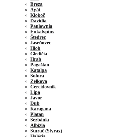
Breza
Agát
Klokoč
Davidia
Paulownia
Eukalyptus
Štedrec
Jaseňovec
Hloh
Gledíčia
Hrab
Pagaštan
Katalpa
Sofora
Zelkova
Cercidovník
Lipa
Javor
Dub
Karagana
Platan
Sezbánia
Albízia
Sturač (Styrax)
Halézia