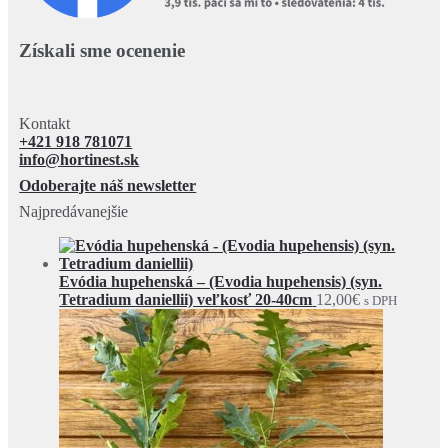
Získali sme ocenenie
Kontakt
+421 918 781071
info@hortinest.sk
Odoberajte náš newsletter
Najpredávanejšie
Evódia hupehenská – (Evodia hupehensis) (syn.
Tetradium daniellii) veľkosť 20-40cm
12,00
€
s DPH