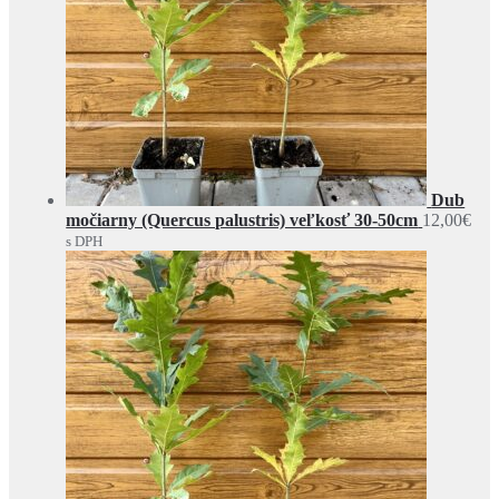
Dub
močiarny (Quercus palustris) veľkosť 30-50cm
12,00
€
s DPH