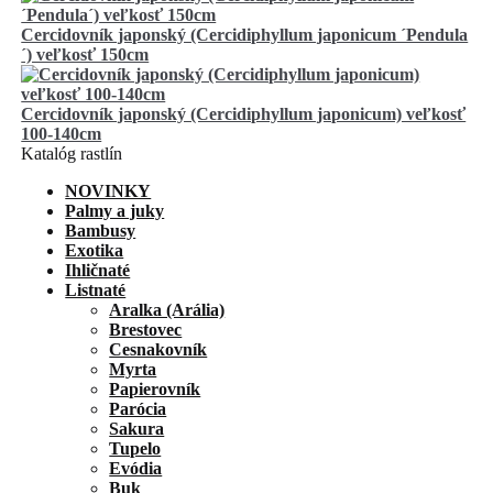
Cercidovník japonský (Cercidiphyllum japonicum ´Pendula
´) veľkosť 150cm
Cercidovník japonský (Cercidiphyllum japonicum) veľkosť
100-140cm
Katalóg rastlín
NOVINKY
Palmy a juky
Bambusy
Exotika
Ihličnaté
Listnaté
Aralka (Arália)
Brestovec
Cesnakovník
Myrta
Papierovník
Parócia
Sakura
Tupelo
Evódia
Buk