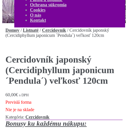
O nás
Ochrana súkromia
Kontakt
Cookies
Môj účet
O nás
0,00
€
0 produktov
Kontakt
Domov
/
Listnaté
/
Cercidovník
/
Cercidovník japonský
(Cercidiphyllum japonicum ´Pendula´) veľkosť 120cm
Cercidovník japonský
(Cercidiphyllum japonicum
´Pendula´) veľkosť 120cm
60,00
€
s DPH
Previslá forma
Nie je na sklade
Kategória:
Cercidovník
Bonusy ku každému nákupu: