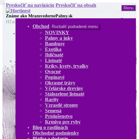
Preskočiť na navigáciu
Preskočiť na obsah
Menu
Hľadať:
Obchod
Rozbaliť podradené menu
NOVINKY
Obchod
Palmy a juky
NOVINKY
Bambusy
Palmy a juky
Exotika
Bambusy
Ihličnaté
Exotika
Listnaté
Ihličnaté
Kríky, kvety, trvalky
Listnaté
Ovocné
Kríky, kvety, trvalky
Popínavé
Ovocné
Okrasné trávy
Popínavé
Včelárske dreviny
Okrasné trávy
Stálozelené listnaté
Včelárske dreviny
Rarity
Stálozelené listnaté
Vzrastlé stromy
Rarity
Semená
Vzrastlé stromy
Príslušenstvo
Semená
Krmivo pre ryby
Príslušenstvo
Blog o rastlinách
Krmivo pre ryby
Obchodné podmienky
Blog o rastlinách
Platba a dodanie