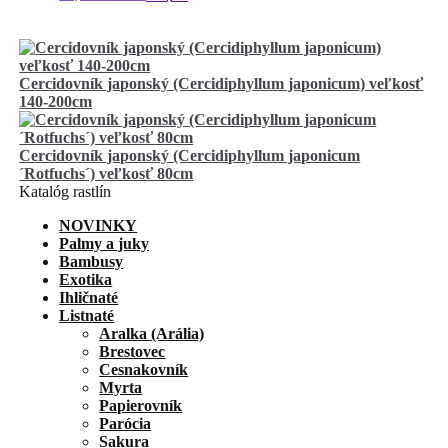
Cercidovník japonský (Cercidiphyllum japonicum) veľkosť
140-200cm
Cercidovník japonský (Cercidiphyllum japonicum
´Rotfuchs´) veľkosť 80cm
Katalóg rastlín
NOVINKY
Palmy a juky
Bambusy
Exotika
Ihličnaté
Listnaté
Aralka (Arália)
Brestovec
Cesnakovník
Myrta
Papierovník
Parócia
Sakura