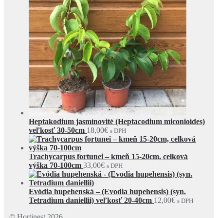
Heptakodium jasmínovité (Heptacodium miconioides)
veľkosť 30-50cm
18,00
€
s DPH
Trachycarpus fortunei – kmeň 15-20cm, celková
výška 70-100cm
33,00
€
s DPH
Evódia hupehenská – (Evodia hupehensis) (syn.
Tetradium daniellii) veľkosť 20-40cm
12,00
€
s DPH
© Hortinest 2026