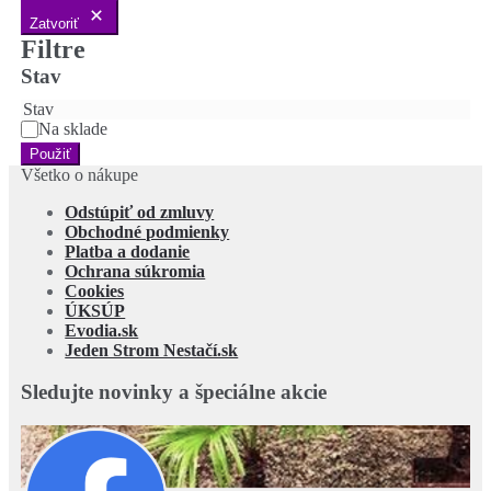
Zatvoriť
Filtre
Stav
Stav
Na sklade
Použiť
Všetko o nákupe
Odstúpiť od zmluvy
Obchodné podmienky
Platba a dodanie
Ochrana súkromia
Cookies
ÚKSÚP
Evodia.sk
Jeden Strom Nestačí.sk
Sledujte novinky a špeciálne akcie