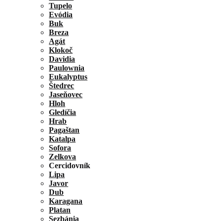
Tupelo
Evódia
Buk
Breza
Agát
Klokoč
Davidia
Paulownia
Eukalyptus
Štedrec
Jaseňovec
Hloh
Gledíčia
Hrab
Pagaštan
Katalpa
Sofora
Zelkova
Cercidovník
Lipa
Javor
Dub
Karagana
Platan
Sezbánia