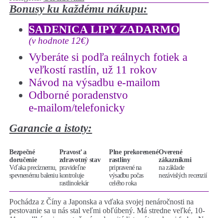
Bonusy ku každému nákupu:
SADENICA LIPY ZADARMO
(v hodnote 12€)
Vyberáte si podľa reálnych fotiek a
veľkostí rastlín, už 11 rokov
Návod na výsadbu e-mailom
Odborné poradenstvo
e-mailom/telefonicky
Garancie a istoty:
Bezpečné
Pravosť a
Plne prekorenené
Overené
doručenie
zdravotný stav
rastliny
zákazníkmi
Vďaka precíznemu,
pravideľne
pripravené na
na základe
spevnenému baleniu
kontroluje
výsadbu počas
nezávislých recenzií
rastlinolekár
celého roka
Pochádza z Číny a Japonska a vďaka svojej nenáročnosti na
pestovanie sa u nás stal veľmi obľúbený. Má stredne veľké, 10-