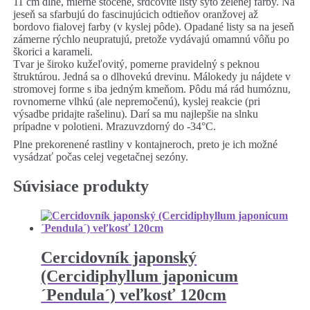
11 cm dlhé, mierne stočené, srdcovité listy sýto zelenej farby. Na
jeseň sa sfarbujú do fascinujúcich odtieňov oranžovej až
bordovo fialovej farby (v kyslej pôde). Opadané listy sa na jeseň
zámerne rýchlo neupratujú, pretože vydávajú omamnú vôňu po
škorici a karameli.
Tvar je široko kužeľovitý, pomerne pravidelný s peknou
štruktúrou. Jedná sa o dlhovekú drevinu. Málokedy ju nájdete v
stromovej forme s iba jedným kmeňom. Pôdu má rád humóznu,
rovnomerne vlhkú (ale nepremočenú), kyslej reakcie (pri
výsadbe pridajte rašelinu). Darí sa mu najlepšie na slnku
prípadne v polotieni. Mrazuvzdorný do -34°C.
Plne prekorenené rastliny v kontajneroch, preto je ich možné
vysádzať počas celej vegetačnej sezóny.
Súvisiace produkty
Cercidovník japonský
(Cercidiphyllum japonicum
´Pendula´) veľkosť 120cm