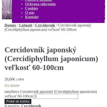
O nás
Ochrana súkromia
Kontakt
Cookies
Môj účet
O nás
0,00
€
0 produktov
Kontakt
Domov
/
Listnaté
/
Cercidovník
/
Cercidovník japonský
(Cercidiphyllum japonicum) veľkosť 60-100cm
Cercidovník japonský
(Cercidiphyllum japonicum)
veľkosť 60-100cm
26,00
€
s DPH
Na sklade
množstvo Cercidovník japonský (Cercidiphyllum japonicum)
veľkosť 60-100cm
Pridať do košíka
Kategória:
Cercidovník