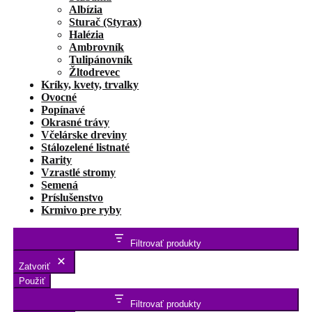
Albízia
Sturač (Styrax)
Halézia
Ambrovník
Tulipánovník
Žltodrevec
Kríky, kvety, trvalky
Ovocné
Popínavé
Okrasné trávy
Včelárske dreviny
Stálozelené listnaté
Rarity
Vzrastlé stromy
Semená
Príslušenstvo
Krmivo pre ryby
Filtrovať produkty
Zatvoriť
Použiť
Filtrovať produkty