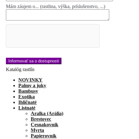
Mám záujem o... (rastlina, výška, príslušenstvo, ...)
Katalóg rastlín
NOVINKY
Palmy a juky
Bambusy
Exotika
Ihličnaté
Listnaté
Aralka (Arália)
Brestovec
Cesnakovník
Myrta
Papierovník