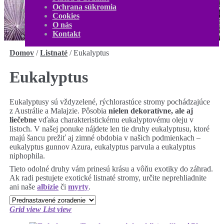
O nás
Ochrana súkromia
Kontakt
Cookies
Môj účet
O nás
0,00
€
0 produktov
Kontakt
Domov
/
Listnaté
/
Eukalyptus
Eukalyptus
Eukalyptusy sú vždyzelené, rýchlorastúce stromy pochádzajúce
z Austrálie a Malajzie. Pôsobia
nielen dekoratívne, ale aj
liečebne
vďaka charakteristickému eukalyptovému oleju v
listoch. V našej ponuke nájdete len tie druhy eukalyptusu, ktoré
majú šancu prežiť aj zimné obdobia v našich podmienkach –
eukalyptus gunnov Azura, eukalyptus parvula a eukalyptus
niphophila.
Tieto odolné druhy vám prinesú krásu a vôňu exotiky do záhrad.
Ak radi pestujete exotické listnaté stromy, určite neprehliadnite
ani naše
albízie
či
myrty
.
Grid view
List view