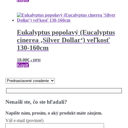
Eukalyptus popolavý (Eucalyptus
cinerea ‚Silver Dollar‘) veľkosť
130-160cm
18,00
€
s DPH
Kúpiť
Nenašli ste, čo ste hľadali?
Napíšte nám, prosím, o aký produkt máte záujem.
Váš e-mail (povinné)