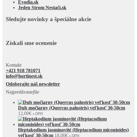
Evodia.sk
Jeden Strom Nestačí.sk
Sledujte novinky a špeciálne akcie
Získali sme ocenenie
Kontakt
+421 918 781071
info@hortinest.sk
Odoberajte náš newsletter
Najpredávanejšie
Dub močiarny (Quercus palustris) veľkosť 30-50cm
12,00
€
s DPH
Heptakodium jasmínovité (Heptacodium miconioides)
veľkosť 30-50cm
18,00
€
s DPH