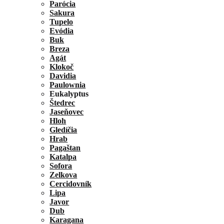
Parócia
Sakura
Tupelo
Evódia
Buk
Breza
Agát
Klokoč
Davidia
Paulownia
Eukalyptus
Štedrec
Jaseňovec
Hloh
Gledíčia
Hrab
Pagaštan
Katalpa
Sofora
Zelkova
Cercidovník
Lipa
Javor
Dub
Karagana