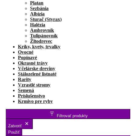
Platan
Sezbánia
Albízia
Sturač (Styrax)
Halézia
Ambrovník
Tulipánovník
Žltodrevec
Kríky, kvety, trvalky
Ovocné
Popínavé
Okrasné trávy
Včelárske dreviny
Stálozelené listnaté
Rarity
Vzrastlé stromy
Semená
Príslušenstvo
Krmivo pre ryby
Filtrovať produkty
Zatvoriť
Použiť