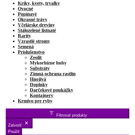
Kríky, kvety, trvalky
Ovocné
Popínavé
Okrasné trávy
Včelárske dreviny
Stálozelené listnaté
Rarity
Vzrastlé stromy
Semená
Príslušenstvo
Zeolit
Mykorhízne huby
Substráty
Zimná ochrana rastlín
Hnojivá
Doplnky
Darčekové poukážky
Kontajnery
Krmivo pre ryby
Filtrovať produkty
Zatvoriť
Použiť