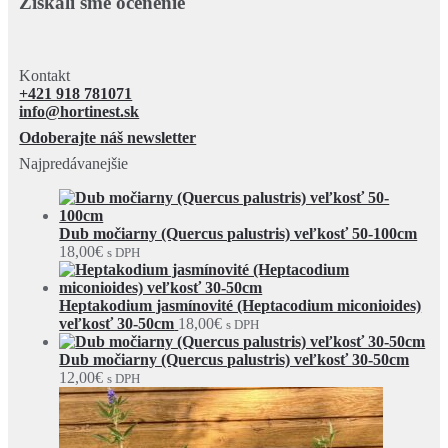
Získali sme ocenenie
Kontakt
+421 918 781071
info@hortinest.sk
Odoberajte náš newsletter
Najpredávanejšie
Dub močiarny (Quercus palustris) veľkosť 50-100cm
18,00
€
s DPH
Heptakodium jasmínovité (Heptacodium miconioides)
veľkosť 30-50cm
18,00
€
s DPH
Dub močiarny (Quercus palustris) veľkosť 30-50cm
12,00
€
s DPH