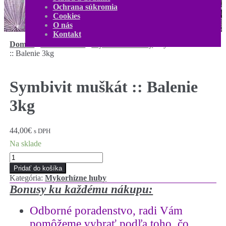
Kontakt
Ochrana súkromia
Môj účet
Cookies
0,00
€
0 produktov
O nás
Kontakt
Domov
/
Príslušenstvo
/
Mykorhízne huby
/
Symbivit muškát
:: Balenie 3kg
Symbivit muškát :: Balenie
3kg
44,00
€
s DPH
Na sklade
množstvo
Symbivit
Pridať do košíka
muškát
Kategória:
Mykorhízne huby
::
Bonusy ku každému nákupu:
Balenie
3kg
Odborné poradenstvo
,
radi Vám
pomôžeme vybrať podľa toho, čo