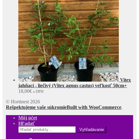
Vitex
jahňací - liečivý (Vitex agnus castus) veľkosť 50cm+
18,00
€
s DPH
© Hortinest 2026
Rešpektujeme vaše súkromie
Built with WooCommerce
.
Môj účet
Hľadať
Hľadať: