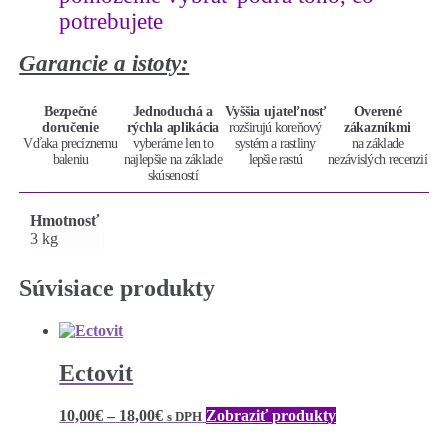
potrebujete
Garancie a istoty:
Bezpečné
Jednoduchá a
Vyššia ujateľnosť
Overené
doručenie
rýchla aplikácia
rozširujú koreňový
zákazníkmi
Vďaka precíznemu
vyberáme len to
systém a rastliny
na základe
baleniu
najlepšie na základe
lepšie rastú
nezávislých recenzií
skúseností
Hmotnosť
3 kg
Súvisiace produkty
Ectovit
Price
10,00
€
–
18,00
€
Zobraziť produkty
s DPH
range: