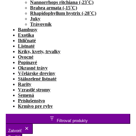
Nannorrhops ritchiana (-23˚C)
Brahea armata (-15˚C)
Rhapidophyllum hystrix (-28˚C)
Juky
Trávovník
Bambusy
Exotika
Ihličnaté
Listnaté
Kríky, kvety, trvalky
Ovocné
Popínavé
Okrasné trávy
Včelárske dreviny
Stálozelené listnaté
Rarity
Vzrastlé stromy
Semená
Príslušenstvo
Krmivo pre ryby
Filtrovať produkty
Zatvoriť