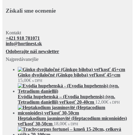
Získali sme ocenenie
Kontakt
+421 918 781071
info@hortinest.sk
Odoberajte náš newsletter
Najpredávanejšie
Ginko dvojlaločné (Ginkgo biloba) veľkosť 45+cm
15,00
€
s DPH
Evódia hupehenská – (Evodia hupehensis) (syn.
Tetradium daniellii) veľkosť 20-40cm
12,00
€
s DPH
Heptakodium jasmínovité (Heptacodium miconioides)
veľkosť 30-50cm
18,00
€
s DPH