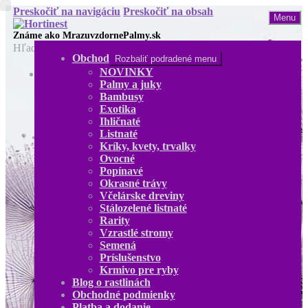
Preskočiť na navigáciu
Preskočiť na obsah
Menu
Hľadať:
Obchod
Rozbaliť podradené menu
NOVINKY
Obchod
Palmy a juky
NOVINKY
Bambusy
Palmy a juky
Exotika
Bambusy
Ihličnaté
Exotika
Listnaté
Ihličnaté
Kríky, kvety, trvalky
Listnaté
Ovocné
Kríky, kvety, trvalky
Popínavé
Ovocné
Okrasné trávy
Popínavé
Včelárske dreviny
Okrasné trávy
Stálozelené listnaté
Včelárske dreviny
Rarity
Stálozelené listnaté
Vzrastlé stromy
Rarity
Semená
Vzrastlé stromy
Príslušenstvo
Semená
Krmivo pre ryby
Príslušenstvo
Blog o rastlinách
Krmivo pre ryby
Obchodné podmienky
Blog o rastlinách
Platba a dodanie