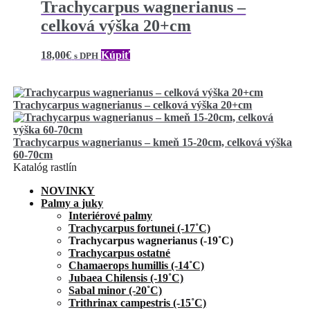
Trachycarpus wagnerianus –
celková výška 20+cm
18,00
€
Kúpiť
s DPH
Trachycarpus wagnerianus – celková výška 20+cm
Trachycarpus wagnerianus – kmeň 15-20cm, celková výška
60-70cm
Katalóg rastlín
NOVINKY
Palmy a juky
Interiérové palmy
Trachycarpus fortunei (-17˚C)
Trachycarpus wagnerianus (-19˚C)
Trachycarpus ostatné
Chamaerops humillis (-14˚C)
Jubaea Chilensis (-19˚C)
Sabal minor (-20˚C)
Trithrinax campestris (-15˚C)