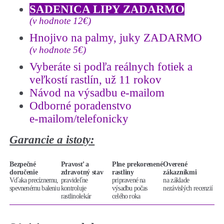
SADENICA LIPY ZADARMO
(v hodnote 12€)
Hnojivo na palmy, juky ZADARMO
(v hodnote 5€)
Vyberáte si podľa reálnych fotiek a
veľkostí rastlín, už 11 rokov
Návod na výsadbu e-mailom
Odborné poradenstvo
e-mailom/telefonicky
Garancie a istoty:
Bezpečné
Pravosť a
Plne prekorenené
Overené
doručenie
zdravotný stav
rastliny
zákazníkmi
Vďaka precíznemu,
pravideľne
pripravené na
na základe
spevnenému baleniu
kontroluje
výsadbu počas
nezávislých recenzií
rastlinolekár
celého roka