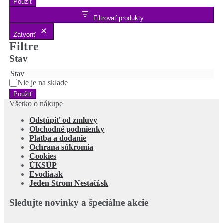
Použiť
Filtrovať produkty
Zatvoriť
Filtre
Stav
Stav
Nie je na sklade
Použiť
Všetko o nákupe
Odstúpiť od zmluvy
Obchodné podmienky
Platba a dodanie
Ochrana súkromia
Cookies
ÚKSÚP
Evodia.sk
Jeden Strom Nestačí.sk
Sledujte novinky a špeciálne akcie