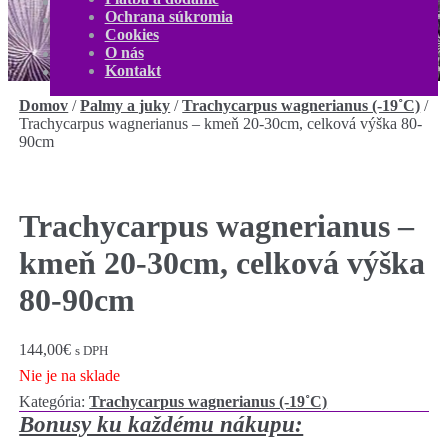
O nás
Ochrana súkromia
Kontakt
Cookies
Môj účet
O nás
0,00
€
0 produktov
Kontakt
Domov
/
Palmy a juky
/
Trachycarpus wagnerianus (-19˚C)
/
Trachycarpus wagnerianus – kmeň 20-30cm, celková výška 80-
90cm
Trachycarpus wagnerianus –
kmeň 20-30cm, celková výška
80-90cm
144,00
€
s DPH
Nie je na sklade
Kategória:
Trachycarpus wagnerianus (-19˚C)
Bonusy ku každému nákupu: