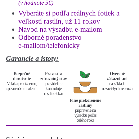
(v hodnote 5€)
Vyberáte si podľa reálnych fotiek a
veľkostí rastlín, už 11 rokov
Návod na výsadbu e-mailom
Odborné poradenstvo
e-mailom/telefonicky
Garancie a istoty:
Bezpečné
Pravosť a
Overené
doručenie
zdravotný stav
zákazníkmi
Vďaka precíznemu,
pravideľne
na základe
spevnenému baleniu
kontroluje
nezávislých recenzií
rastlinolekár
Plne prekorenené
rastliny
pripravené na
výsadbu počas
celého roka