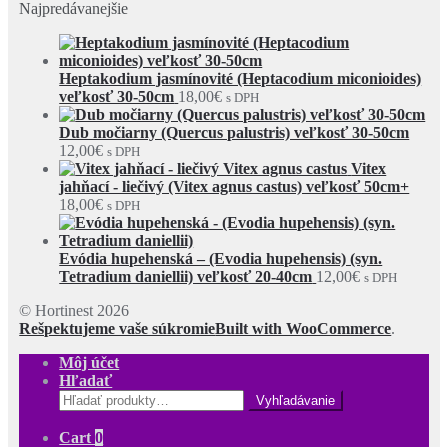
Najpredávanejšie
Heptakodium jasmínovité (Heptacodium miconioides)
veľkosť 30-50cm
18,00
€
s DPH
Dub močiarny (Quercus palustris) veľkosť 30-50cm
12,00
€
s DPH
Vitex
jahňací - liečivý (Vitex agnus castus) veľkosť 50cm+
18,00
€
s DPH
Evódia hupehenská – (Evodia hupehensis) (syn.
Tetradium daniellii) veľkosť 20-40cm
12,00
€
s DPH
© Hortinest 2026
Rešpektujeme vaše súkromie
Built with WooCommerce
.
Môj účet
Hľadať
Hľadať:
Cart
0