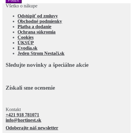
Použiť
Všetko o nákupe
Odstúpiť od zmluvy
Obchodné podmienky
Platba a dodanie
Ochrana súkromia
Cookies
ÚKSÚP
Evodia.sk
Jeden Strom Nestačí.sk
Sledujte novinky a špeciálne akcie
Získali sme ocenenie
Kontakt
+421 918 781071
info@hortinest.sk
Odoberajte náš newsletter