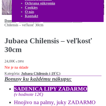
Kontakt
Ochrana súkromia
Môj účet
Cookies
0,00
€
0 produktov
O nás
Kontakt
Domov
/
Palmy a juky
/
Jubaea Chilensis (-19˚C)
/
Jubaea
Chilensis – veľkosť 30cm
Jubaea Chilensis – veľkosť
30cm
24,00
€
s DPH
Nie je na sklade
Kategória:
Jubaea Chilensis (-19˚C)
Bonusy ku každému nákupu:
SADENICA LIPY ZADARMO
(v hodnote 12€)
Hnojivo na palmy, juky ZADARMO