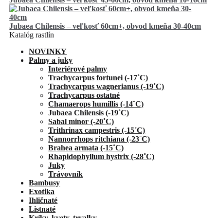
Jubaea Chilensis – veľkosť 60cm+, obvod kmeňa 30-40cm
Katalóg rastlín
NOVINKY
Palmy a juky
Interiérové palmy
Trachycarpus fortunei (-17˚C)
Trachycarpus wagnerianus (-19˚C)
Trachycarpus ostatné
Chamaerops humillis (-14˚C)
Jubaea Chilensis (-19˚C)
Sabal minor (-20˚C)
Trithrinax campestris (-15˚C)
Nannorrhops ritchiana (-23˚C)
Brahea armata (-15˚C)
Rhapidophyllum hystrix (-28˚C)
Juky
Trávovník
Bambusy
Exotika
Ihličnaté
Listnaté
Kríky, kvety, trvalky