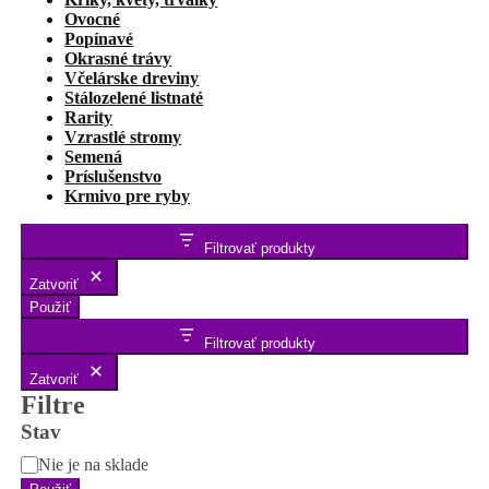
Ovocné
Popínavé
Okrasné trávy
Včelárske dreviny
Stálozelené listnaté
Rarity
Vzrastlé stromy
Semená
Príslušenstvo
Krmivo pre ryby
Filtrovať produkty
Zatvoriť
Použiť
Filtrovať produkty
Zatvoriť
Filtre
Stav
Stav
Nie je na sklade