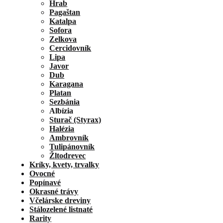
Hrab
Pagaštan
Katalpa
Sofora
Zelkova
Cercidovník
Lipa
Javor
Dub
Karagana
Platan
Sezbánia
Albízia
Sturač (Styrax)
Halézia
Ambrovník
Tulipánovník
Žltodrevec
Kríky, kvety, trvalky
Ovocné
Popínavé
Okrasné trávy
Včelárske dreviny
Stálozelené listnaté
Rarity