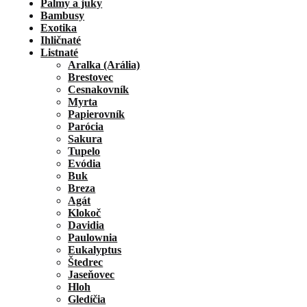
Palmy a juky
Bambusy
Exotika
Ihličnaté
Listnaté
Aralka (Arália)
Brestovec
Cesnakovník
Myrta
Papierovník
Parócia
Sakura
Tupelo
Evódia
Buk
Breza
Agát
Klokoč
Davidia
Paulownia
Eukalyptus
Štedrec
Jaseňovec
Hloh
Gledíčia