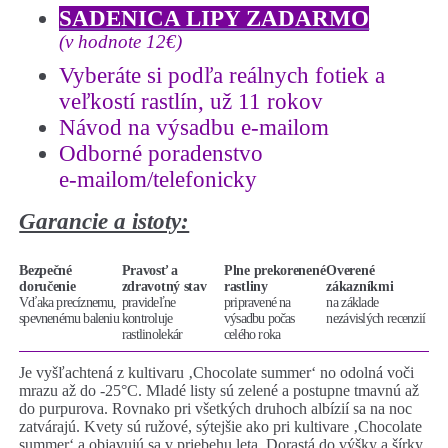
SADENICA LIPY ZADARMO
(v hodnote 12€)
Vyberáte si podľa reálnych fotiek a
veľkostí rastlín, už 11 rokov
Návod na výsadbu e-mailom
Odborné poradenstvo
e-mailom/telefonicky
Garancie a istoty:
Bezpečné
Pravosť a
Plne prekorenené
Overené
doručenie
zdravotný stav
rastliny
zákazníkmi
Vďaka precíznemu,
pravideľne
pripravené na
na základe
spevnenému baleniu
kontroluje
výsadbu počas
nezávislých recenzií
rastlinolekár
celého roka
Je vyšľachtená z kultivaru ‚Chocolate summer‘ no odolná voči
mrazu až do -25°C. Mladé listy sú zelené a postupne tmavnú až
do purpurova. Rovnako pri všetkých druhoch albízií sa na noc
zatvárajú. Kvety sú ružové, sýtejšie ako pri kultivare ‚Chocolate
summer‘ a objavujú sa v priebehu leta. Dorastá do výšky a šírky