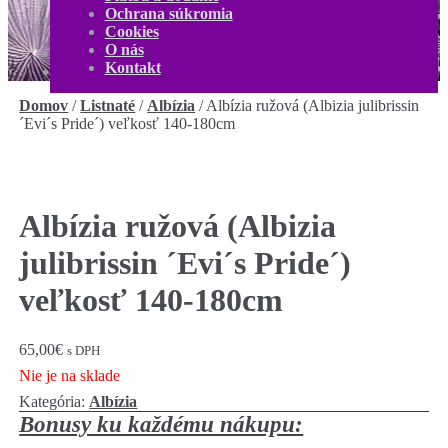
O nás
Ochrana súkromia
Kontakt
Cookies
Môj účet
O nás
0,00
€
0 produktov
Kontakt
Domov
/
Listnaté
/
Albízia
/
Albízia ružová (Albizia julibrissin
´Evi´s Pride´) veľkosť 140-180cm
Albízia ružová (Albizia
julibrissin ´Evi´s Pride´)
veľkosť 140-180cm
65,00
€
s DPH
Nie je na sklade
Kategória:
Albízia
Bonusy ku každému nákupu: