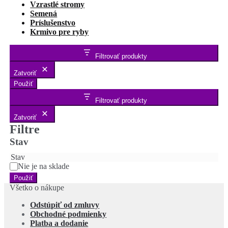
Vzrastlé stromy
Semená
Príslušenstvo
Krmivo pre ryby
Filtrovať produkty
Zatvoriť
Použiť
Filtrovať produkty
Zatvoriť
Filtre
Stav
Stav
Nie je na sklade
Použiť
Všetko o nákupe
Odstúpiť od zmluvy
Obchodné podmienky
Platba a dodanie