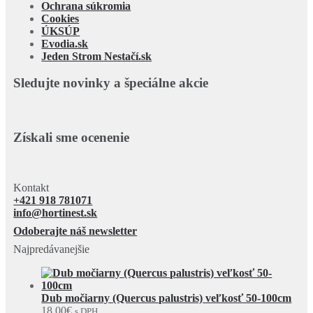
Ochrana súkromia
Cookies
ÚKSÚP
Evodia.sk
Jeden Strom Nestačí.sk
Sledujte novinky a špeciálne akcie
Získali sme ocenenie
Kontakt
+421 918 781071
info@hortinest.sk
Odoberajte náš newsletter
Najpredávanejšie
Dub močiarny (Quercus palustris) veľkosť 50-100cm
18,00
€
s DPH