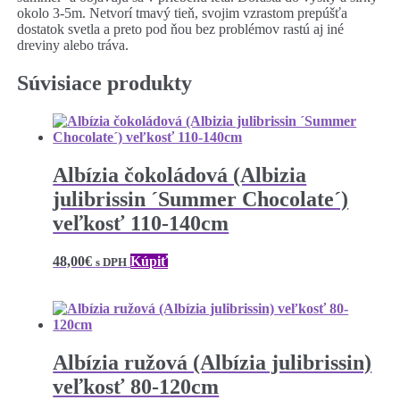
okolo 3-5m. Netvorí tmavý tieň, svojim vzrastom prepúšťa
dostatok svetla a preto pod ňou bez problémov rastú aj iné
dreviny alebo tráva.
Súvisiace produkty
Albízia čokoládová (Albizia
julibrissin ´Summer Chocolate´)
veľkosť 110-140cm
48,00
€
Kúpiť
s DPH
Albízia ružová (Albízia julibrissin)
veľkosť 80-120cm