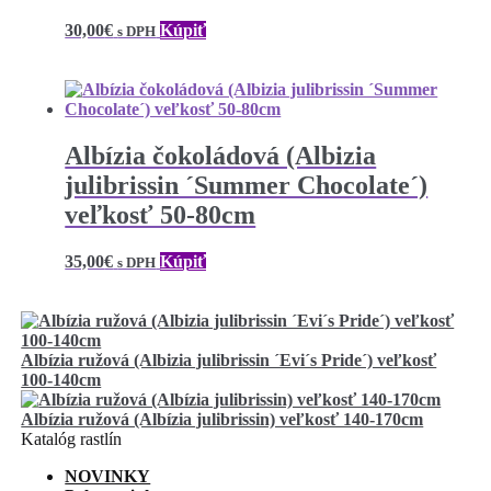
30,00
€
Kúpiť
s DPH
Albízia čokoládová (Albizia
julibrissin ´Summer Chocolate´)
veľkosť 50-80cm
35,00
€
Kúpiť
s DPH
Albízia ružová (Albizia julibrissin ´Evi´s Pride´) veľkosť
100-140cm
Albízia ružová (Albízia julibrissin) veľkosť 140-170cm
Katalóg rastlín
NOVINKY