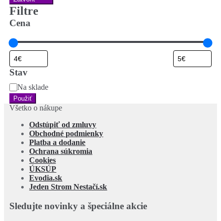
Filtre
Cena
Stav
Stav
Na sklade
Použiť
Všetko o nákupe
Odstúpiť od zmluvy
Obchodné podmienky
Platba a dodanie
Ochrana súkromia
Cookies
ÚKSÚP
Evodia.sk
Jeden Strom Nestačí.sk
Sledujte novinky a špeciálne akcie