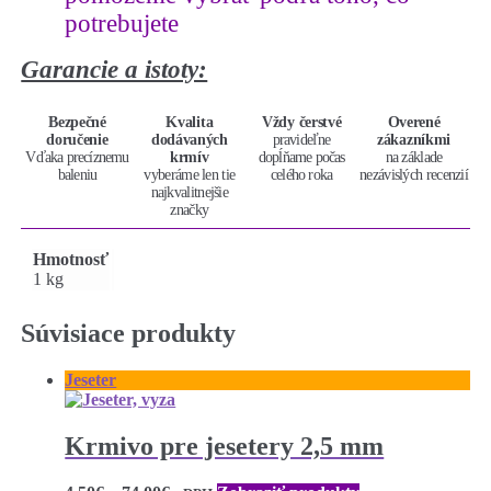
1
potrebujete
kg
Garancie a istoty:
Bezpečné
Kvalita
Vždy čerstvé
Overené
doručenie
dodávaných
pravideľne
zákazníkmi
Vďaka precíznemu
krmív
dopĺňame počas
na základe
baleniu
vyberáme len tie
celého roka
nezávislých recenzií
najkvalitnejšie
značky
Hmotnosť
1 kg
Súvisiace produkty
Jeseter
Krmivo pre jesetery 2,5 mm