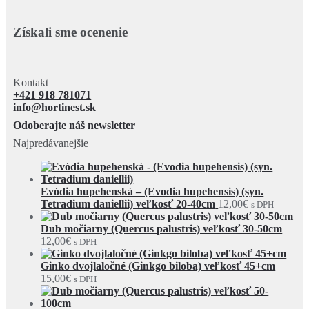
Získali sme ocenenie
Kontakt
+421 918 781071
info@hortinest.sk
Odoberajte náš newsletter
Najpredávanejšie
Evódia hupehenská – (Evodia hupehensis) (syn.
Tetradium daniellii) veľkosť 20-40cm
12,00
€
s DPH
Dub močiarny (Quercus palustris) veľkosť 30-50cm
12,00
€
s DPH
Ginko dvojlaločné (Ginkgo biloba) veľkosť 45+cm
15,00
€
s DPH