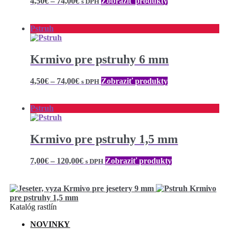
Price
4,50
€
–
74,00
€
Zobraziť produkty
s DPH
range:
4,50€
through
Pstruh
74,00€
Krmivo pre pstruhy 6 mm
Price
4,50
€
–
74,00
€
Zobraziť produkty
s DPH
range:
4,50€
through
Pstruh
74,00€
Krmivo pre pstruhy 1,5 mm
Price
7,00
€
–
120,00
€
Zobraziť produkty
s DPH
range:
7,00€
through
Krmivo pre jesetery 9 mm
Krmivo
120,00€
pre pstruhy 1,5 mm
Katalóg rastlín
NOVINKY