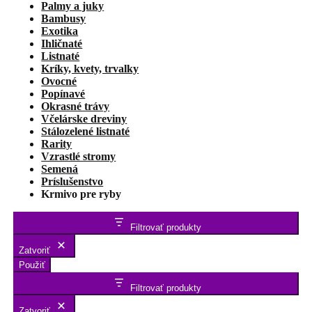
Palmy a juky
Bambusy
Exotika
Ihličnaté
Listnaté
Kríky, kvety, trvalky
Ovocné
Popínavé
Okrasné trávy
Včelárske dreviny
Stálozelené listnaté
Rarity
Vzrastlé stromy
Semená
Príslušenstvo
Krmivo pre ryby
Filtrovať produkty
Zatvoriť
Použiť
Filtrovať produkty
Zatvoriť