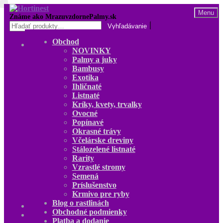
Preskočiť
Preskočiť
Menu
na
na
Hľadať:
navigáciu
obsah
Obchod
Obchod
NOVINKY
NOVINKY
Palmy a juky
Palmy a juky
Bambusy
Bambusy
Exotika
Exotika
Ihličnaté
Ihličnaté
Listnaté
Listnaté
Kríky, kvety, trvalky
Kríky, kvety, trvalky
Ovocné
Ovocné
Popínavé
Popínavé
Okrasné trávy
Okrasné trávy
Včelárske dreviny
Včelárske dreviny
Stálozelené listnaté
Stálozelené listnaté
Rarity
Rarity
Vzrastlé stromy
Vzrastlé stromy
Semená
Semená
Príslušenstvo
Príslušenstvo
Krmivo pre ryby
Krmivo pre ryby
Blog o rastlinách
Blog o rastlinách
Obchodné podmienky
O nás
Platba a dodanie