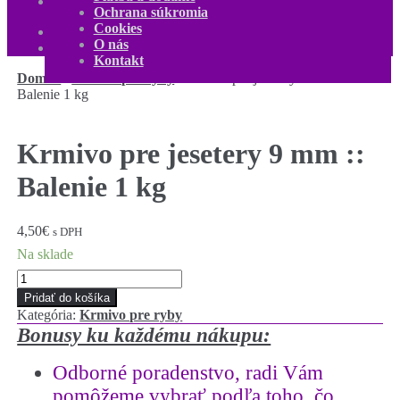
Kontakt
Ochrana súkromia
Môj účet
Cookies
0,00
€
0 produktov
O nás
Kontakt
Domov
/
Krmivo pre ryby
/
Krmivo pre jesetery 9 mm ::
Balenie 1 kg
Krmivo pre jesetery 9 mm ::
Balenie 1 kg
4,50
€
s DPH
Na sklade
množstvo
Krmivo
Pridať do košíka
pre
Kategória:
Krmivo pre ryby
jesetery
Bonusy ku každému nákupu:
9
mm
Odborné poradenstvo
,
radi Vám
::
Balenie
pomôžeme vybrať podľa toho, čo