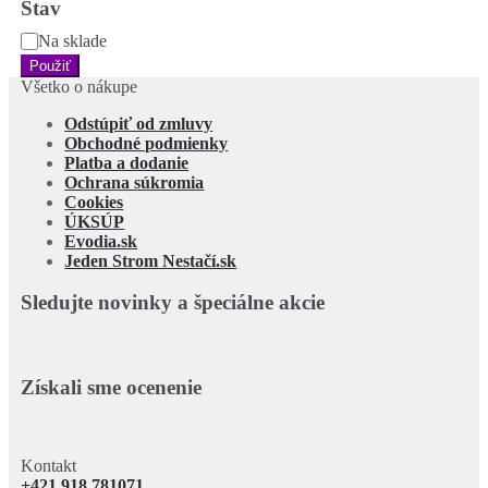
Stav
šírky
Stav
Na sklade
Použiť
Všetko o nákupe
Odstúpiť od zmluvy
Obchodné podmienky
Platba a dodanie
Ochrana súkromia
Cookies
ÚKSÚP
Evodia.sk
Jeden Strom Nestačí.sk
Sledujte novinky a špeciálne akcie
Získali sme ocenenie
Kontakt
+421 918 781071