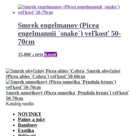
Smrek engelmanov (Picea
engelmannii ´snake´) veľkosť 50-
70cm
35,00
€
Kúpiť
s DPH
Smrek obyčajný
(Picea abies ´Cobra´) veľkosť 50-60cm
Smrek omorikový (Picea omorika ´Pendula bruns´) veľkosť
50-70cm
Katalóg rastlín
NOVINKY
Palmy a juky
Bambusy
Exotika
Ihličnaté