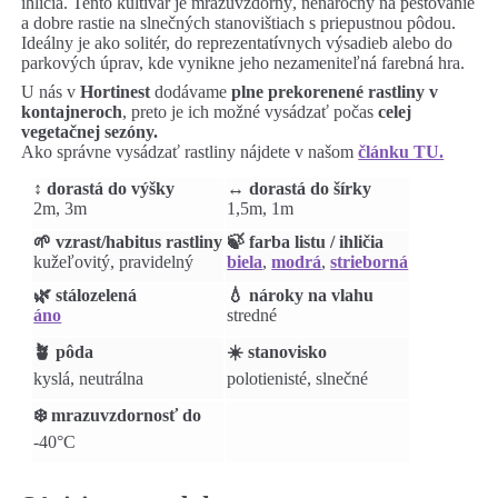
ihličia. Tento kultivar je mrazuvzdorný, nenáročný na pestovanie
a dobre rastie na slnečných stanovištiach s priepustnou pôdou.
Ideálny je ako solitér, do reprezentatívnych výsadieb alebo do
parkových úprav, kde vynikne jeho nezameniteľná farebná hra.
U nás v
Hortinest
dodávame
plne prekorenené rastliny v
kontajneroch
, preto je ich možné vysádzať počas
celej
vegetačnej sezóny.
Ako správne vysádzať rastliny nájdete v našom
článku TU.
↕️ dorastá do výšky
↔️ dorastá do šírky
2m, 3m
1,5m, 1m
🌱 vzrast/habitus rastliny
🍃 farba listu / ihličia
kužeľovitý, pravidelný
biela
,
modrá
,
strieborná
🌿 stálozelená
💧 nároky na vlahu
áno
stredné
🪴 pôda
☀️ stanovisko
kyslá, neutrálna
polotienisté, slnečné
❄️ mrazuvzdornosť do
-40°C