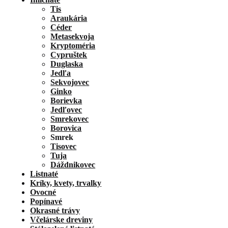
Tis
Araukária
Céder
Metasekvoja
Kryptoméria
Cypruštek
Duglaska
Jedľa
Sekvojovec
Ginko
Borievka
Jedľovec
Smrekovec
Borovica
Smrek
Tisovec
Tuja
Dáždnikovec
Listnaté
Kríky, kvety, trvalky
Ovocné
Popínavé
Okrasné trávy
Včelárske dreviny