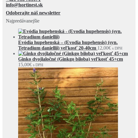
info@hortinest.sk
Odoberajte náš newsletter
Najpredávanejšie
Evódia hupehenská – (Evodia hupehensis) (syn.
Tetradium daniellii) veľkosť 20-40cm
12,00
€
s DPH
Ginko dvojlaločné (Ginkgo biloba) veľkosť 45+cm
15,00
€
s DPH