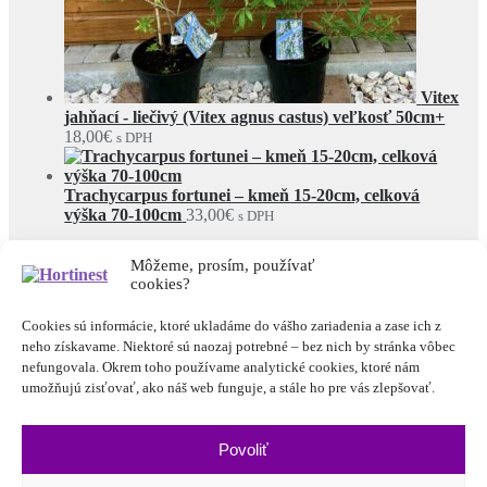
Vitex
jahňací - liečivý (Vitex agnus castus) veľkosť 50cm+
18,00
€
s DPH
Trachycarpus fortunei – kmeň 15-20cm, celková
výška 70-100cm
33,00
€
s DPH
© Hortinest 2026
Môžeme, prosím, používať
Rešpektujeme vaše súkromie
Built with WooCommerce
.
cookies?
Môj účet
Cookies sú informácie, ktoré ukladáme do vášho zariadenia a zase ich z
Hľadať
Hľadať:
neho získavame. Niektoré sú naozaj potrebné – bez nich by stránka vôbec
nefungovala. Okrem toho používame analytické cookies, ktoré nám
umožňujú zisťovať, ako náš web funguje, a stále ho pre vás zlepšovať.
Cart
0
Povoliť
Prezeráte si:
Smrek pichľavý (Picea pungens ´Bialobok´)
veľkosť 60-70cm
40,00
€
s DPH