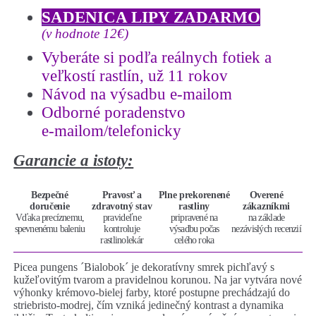
´Bialobok
SADENICA LIPY ZADARMO
´)
veľkosť
(v hodnote 12€)
60-
Vyberáte si podľa reálnych fotiek a
70cm
veľkostí rastlín, už 11 rokov
Návod na výsadbu e-mailom
Odborné poradenstvo
e-mailom/telefonicky
Garancie a istoty:
Bezpečné
Pravosť a
Plne prekorenené
Overené
doručenie
zdravotný stav
rastliny
zákazníkmi
Vďaka precíznemu,
pravideľne
pripravené na
na základe
spevnenému baleniu
kontroluje
výsadbu počas
nezávislých recenzií
rastlinolekár
celého roka
Picea pungens ´Bialobok´ je dekoratívny smrek pichľavý s
kužeľovitým tvarom a pravidelnou korunou. Na jar vytvára nové
výhonky krémovo-bielej farby, ktoré postupne prechádzajú do
striebristo-modrej, čím vzniká jedinečný kontrast a dynamika