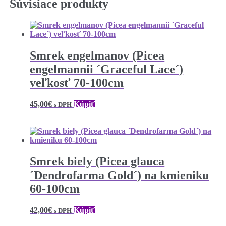
Súvisiace produkty
Smrek engelmanov (Picea
engelmannii ´Graceful Lace´)
veľkosť 70-100cm
45,00
€
Kúpiť
s DPH
Smrek biely (Picea glauca
´Dendrofarma Gold´) na kmieniku
60-100cm
42,00
€
Kúpiť
s DPH