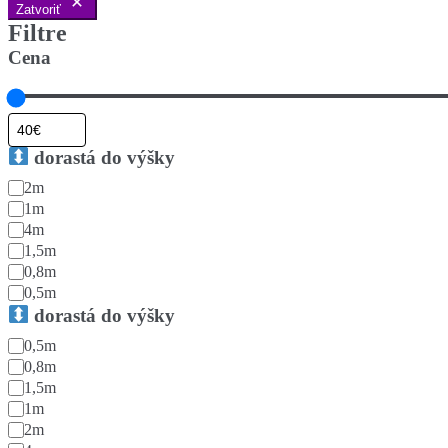
Zatvoriť
Filtre
Cena
dorastá do výšky
↔️
2m
dorastá
1m
do
4m
šírky
1,5m
0,8m
0,5m
dorastá do výšky
↔️
0,5m
dorastá
0,8m
do
1,5m
šírky
1m
2m