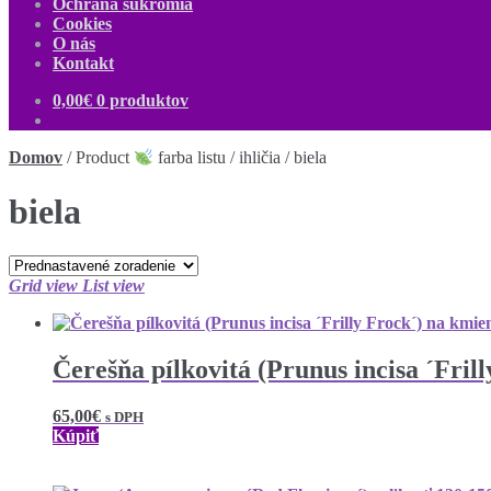
Ochrana súkromia
Cookies
O nás
Kontakt
0,00
€
0 produktov
Domov
/
Product
farba listu / ihličia
/
biela
biela
Grid view
List view
Čerešňa pílkovitá (Prunus incisa ´Fri
65,00
€
s DPH
Kúpiť