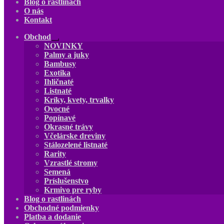
Blog o rastlinách
O nás
Kontakt
Obchod
Rozbaliť
NOVINKY
podradené
Palmy a juky
menu
Bambusy
Exotika
Ihličnaté
Listnaté
Kríky, kvety, trvalky
Ovocné
Popínavé
Okrasné trávy
Včelárske dreviny
Stálozelené listnaté
Rarity
Vzrastlé stromy
Semená
Príslušenstvo
Krmivo pre ryby
Blog o rastlinách
Obchodné podmienky
Platba a dodanie