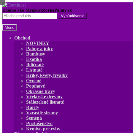
Preskočiť
Preskočiť
na
na
Hľadať:
navigáciu
obsah
Menu
Obchod
NOVINKY
Palmy a juky
Bambusy
Exotika
Ihličnaté
Listnaté
Kríky, kvety, trvalky
Ovocné
Popínavé
Okrasné trávy
Včelárske dreviny
Stálozelené listnaté
Rarity
Vzrastlé stromy
Semená
Príslušenstvo
Krmivo pre ryby