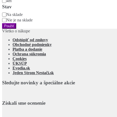
4m
Stav
Stav
Na sklade
Nie je na sklade
Použiť
Všetko o nákupe
Odstúpiť od zmluvy
Obchodné podmienky
Platba a dodanie
Ochrana súkromia
Cookies
ÚKSÚP
Evodia.sk
Jeden Strom Nestačí.sk
Sledujte novinky a špeciálne akcie
Získali sme ocenenie