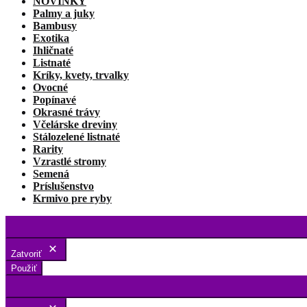
NOVINKY
Palmy a juky
Bambusy
Exotika
Ihličnaté
Listnaté
Kríky, kvety, trvalky
Ovocné
Popínavé
Okrasné trávy
Včelárske dreviny
Stálozelené listnaté
Rarity
Vzrastlé stromy
Semená
Príslušenstvo
Krmivo pre ryby
Zatvoriť
Použiť