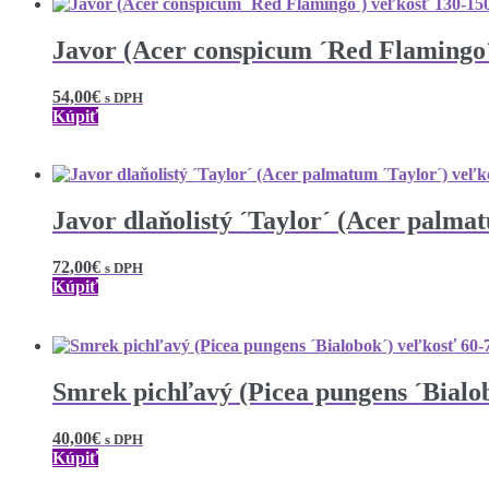
Javor (Acer conspicum ´Red Flamingo
54,00
€
s DPH
Kúpiť
Javor dlaňolistý ´Taylor´ (Acer palma
72,00
€
s DPH
Kúpiť
Smrek pichľavý (Picea pungens ´Bialo
40,00
€
s DPH
Kúpiť