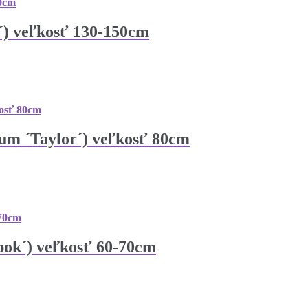
´) veľkosť 130-150cm
tum ´Taylor´) veľkosť 80cm
bok´) veľkosť 60-70cm