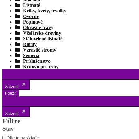
Listnaté
Kríky, kvety, trvalky
Ovocné
Popínavé
Okrasné trávy
Včelárske dreviny
Stálozelené listnaté
Rarity
Vzrastlé stromy
Semená
Príslušenstvo
Krmivo pre ryby
Zatvoriť
Použiť
Zatvoriť
Filtre
Stav
Stav
Nie je na sklade