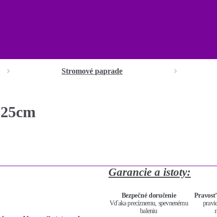
Stromové paprade
0-25cm
Garancie a istoty:
Bezpečné doručenie
Pravosť
Vďaka precíznemu, spevnenému
pravi
baleniu
r