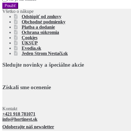
Použiť
Všetko o nákupe
Odstúpiť od zmluvy
Obchodné podmienky
Platba a dodanie
Ochrana súkromia
Cookies
ÚKSÚP
Evodia.sk
Jeden Strom Nestačí.sk
Sledujte novinky a špeciálne akcie
Získali sme ocenenie
Kontakt
+421 918 781071
info@hortinest.sk
Odoberajte náš newsletter