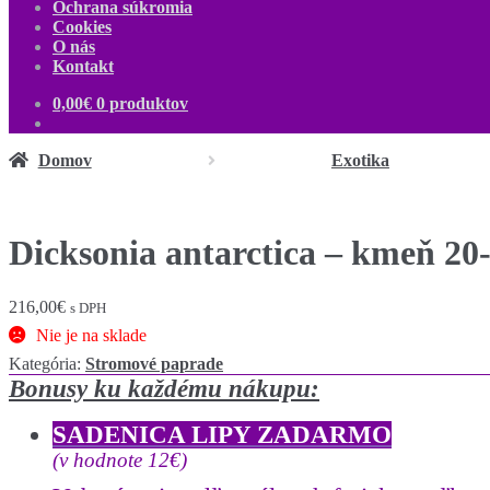
Ochrana súkromia
Cookies
O nás
Kontakt
0,00
€
0 produktov
Domov
Exotika
Dicksonia antarctica – kmeň 2
216,00
€
s DPH
Nie je na sklade
Kategória:
Stromové paprade
Bonusy ku každému nákupu:
SADENICA LIPY ZADARMO
(v hodnote 12€)