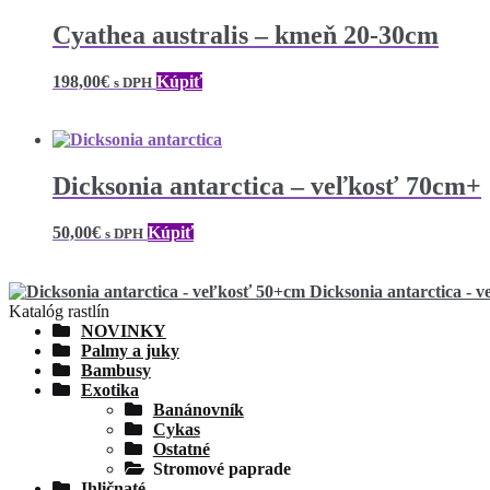
Cyathea australis – kmeň 20-30cm
198,00
€
Kúpiť
s DPH
Dicksonia antarctica – veľkosť 70cm+
50,00
€
Kúpiť
s DPH
Dicksonia antarctica - 
Katalóg rastlín
NOVINKY
Palmy a juky
Bambusy
Exotika
Banánovník
Cykas
Ostatné
Stromové paprade
Ihličnaté