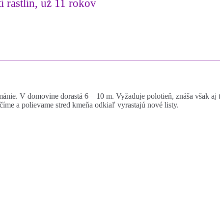
í rastlín, už 11 rokov
ie. V domovine dorastá 6 – 10 m. Vyžaduje polotieň, znáša však aj ti
íme a polievame stred kmeňa odkiaľ vyrastajú nové listy.