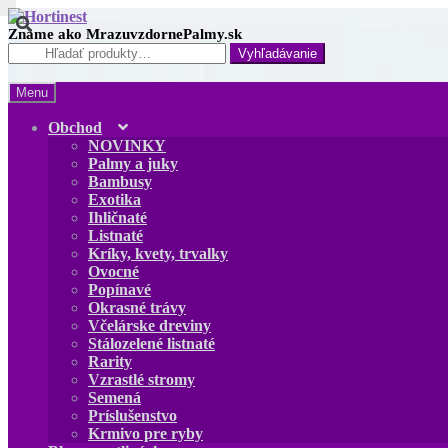
Preskočiť
Preskočiť
na
na
Hľadať:
navigáciu
obsah
Menu
Obchod
NOVINKY
Palmy a juky
Bambusy
Exotika
Ihličnaté
Listnaté
Kríky, kvety, trvalky
Ovocné
Popínavé
Okrasné trávy
Včelárske dreviny
Stálozelené listnaté
Rarity
Vzrastlé stromy
Semená
Príslušenstvo
Krmivo pre ryby