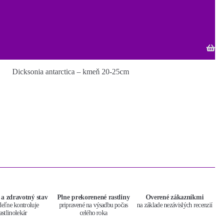
Dicksonia antarctica – kmeň 20-25cm
 a zdravotný stav
Plne prekorenené rastliny
Overené zákazníkmi
deľne kontroluje
pripravené na výsadbu počas
na základe nezávislých recenzií
astlinolekár
celého roka