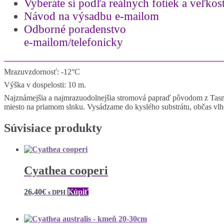
Vyberáte si podľa reálnych fotiek a
veľkost
Návod na výsadbu e-mailom
Odborné poradenstvo
e-mailom/telefonicky
Mrazuvzdornosť: -12°C
Výška v dospelosti: 10 m.
Najznámejšia a najmrazuodolnejšia stromová papraď pôvodom z Tasmán
miesto na priamom slnku. Vysádzame do kyslého substrátu, občas vlhč
Súvisiace produkty
Cyathea cooperi
26,40
€
Kúpiť
s DPH