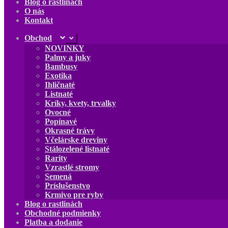
Blog o rastlinách
O nás
Kontakt
Obchod
Rozbaliť
podradené
NOVINKY
menu
Palmy a juky
Bambusy
Exotika
Ihličnaté
Listnaté
Kríky, kvety, trvalky
Ovocné
Popínavé
Okrasné trávy
Včelárske dreviny
Stálozelené listnaté
Rarity
Vzrastlé stromy
Semená
Príslušenstvo
Krmivo pre ryby
Blog o rastlinách
Obchodné podmienky
Platba a dodanie