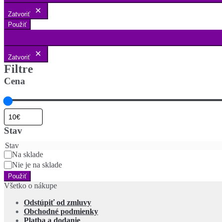
Zatvoriť
Použiť
Zatvoriť
Filtre
Cena
Stav
Stav
Na sklade
Nie je na sklade
Použiť
Všetko o nákupe
Odstúpiť od zmluvy
Obchodné podmienky
Platba a dodanie