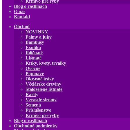
Krmivo pre ryby
Blog o rastlinách
O nás
Kontakt
Obchod
NOVINKY
Palmy a juky
Bambusy
Exotika
Ihličnaté
Listnaté
Kríky, kvety, trvalky
Ovocné
Popínavé
Okrasné trávy
Včelárske dreviny
Stálozelené listnaté
Rarity
Vzrastlé stromy
Semená
Príslušenstvo
Krmivo pre ryby
Blog o rastlinách
Obchodné podmienky