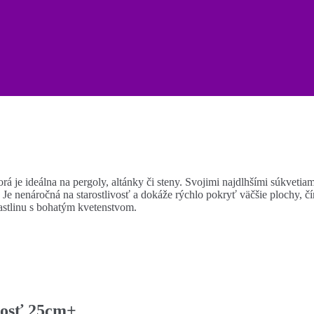
orá je ideálna na pergoly, altánky či steny. Svojimi najdlhšími súkveti
. Je nenáročná na starostlivosť a dokáže rýchlo pokryť väčšie plochy, čí
rastlinu s bohatým kvetenstvom.
ľkosť 25cm+