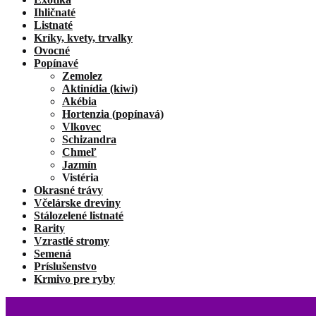
Ihličnaté
Listnaté
Kríky, kvety, trvalky
Ovocné
Popínavé
Zemolez
Aktinídia (kiwi)
Akébia
Hortenzia (popínavá)
Vlkovec
Schizandra
Chmeľ
Jazmín
Vistéria
Okrasné trávy
Včelárske dreviny
Stálozelené listnaté
Rarity
Vzrastlé stromy
Semená
Príslušenstvo
Krmivo pre ryby