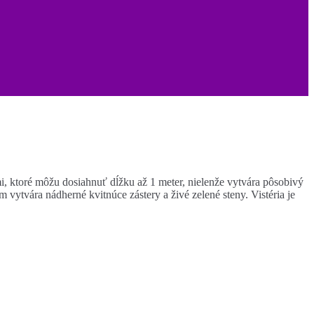
ami, ktoré môžu dosiahnuť dĺžku až 1 meter, nielenže vytvára pôsobivý
m vytvára nádherné kvitnúce zástery a živé zelené steny. Vistéria je