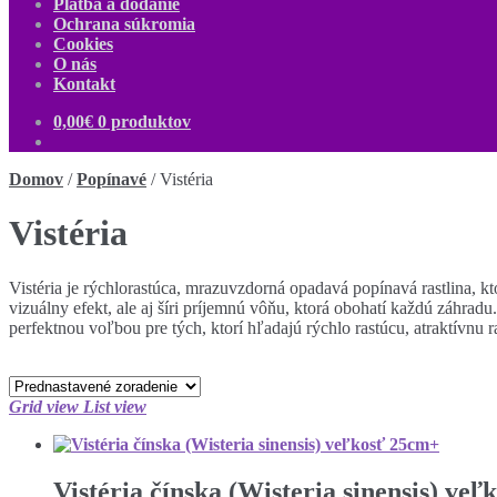
Platba a dodanie
Ochrana súkromia
Cookies
O nás
Kontakt
0,00
€
0 produktov
Domov
/
Popínavé
/
Vistéria
Vistéria
Vistéria je rýchlorastúca, mrazuvzdorná opadavá popínavá rastlina, kt
vizuálny efekt, ale aj šíri príjemnú vôňu, ktorá obohatí každú záhradu
perfektnou voľbou pre tých, ktorí hľadajú rýchlo rastúcu, atraktívnu 
Grid view
List view
Vistéria čínska (Wisteria sinensis) ve