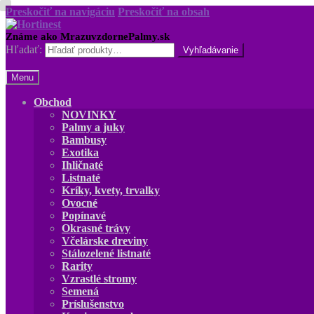
Preskočiť na navigáciu
Preskočiť na obsah
Hľadať:
Menu
Obchod
NOVINKY
Palmy a juky
Bambusy
Exotika
Ihličnaté
Listnaté
Kríky, kvety, trvalky
Ovocné
Popínavé
Okrasné trávy
Včelárske dreviny
Stálozelené listnaté
Rarity
Vzrastlé stromy
Semená
Príslušenstvo