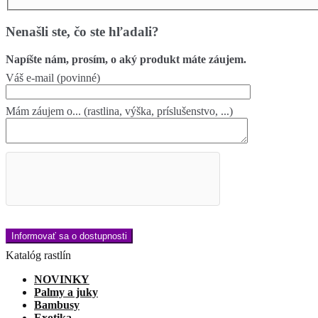
Nenašli ste, čo ste hľadali?
Napíšte nám, prosím, o aký produkt máte záujem.
Váš e-mail (povinné)
Mám záujem o... (rastlina, výška, príslušenstvo, ...)
Katalóg rastlín
NOVINKY
Palmy a juky
Bambusy
Exotika