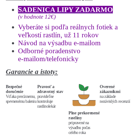
SADENICA LIPY ZADARMO
(v hodnote 12€)
Vyberáte si podľa reálnych fotiek a
veľkostí rastlín, už 11 rokov
Návod na výsadbu e-mailom
Odborné poradenstvo
e-mailom/telefonicky
Garancie a istoty:
Bezpečné
Pravosť a
Overené
doručenie
zdravotný stav
zákazníkmi
Vďaka precíznemu,
pravideľne
na základe
spevnenému baleniu
kontroluje
nezávislých recenzií
rastlinolekár
Plne prekorenené
rastliny
pripravené na
výsadbu počas
celého roka