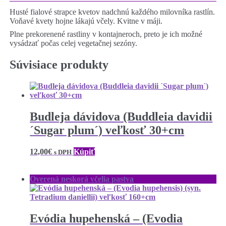
Husté fialové strapce kvetov nadchnú každého milovníka rastlín.
Voňavé kvety hojne lákajú včely. Kvitne v máji.
Plne prekorenené rastliny v kontajneroch, preto je ich možné
vysádzať počas celej vegetačnej sezóny.
Súvisiace produkty
Budleja dávidova (Buddleia davidii
´Sugar plum´) veľkosť 30+cm
12,00
€
Kúpiť
s DPH
Overená neskorá včelia pastva
Evódia hupehenská – (Evodia