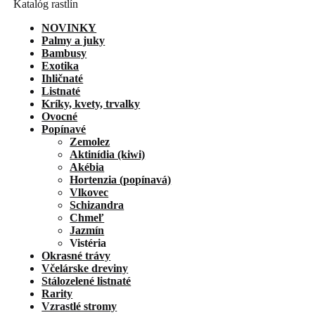
Katalóg rastlín
NOVINKY
Palmy a juky
Bambusy
Exotika
Ihličnaté
Listnaté
Kríky, kvety, trvalky
Ovocné
Popínavé
Zemolez
Aktinídia (kiwi)
Akébia
Hortenzia (popínavá)
Vlkovec
Schizandra
Chmeľ
Jazmín
Vistéria
Okrasné trávy
Včelárske dreviny
Stálozelené listnaté
Rarity
Vzrastlé stromy