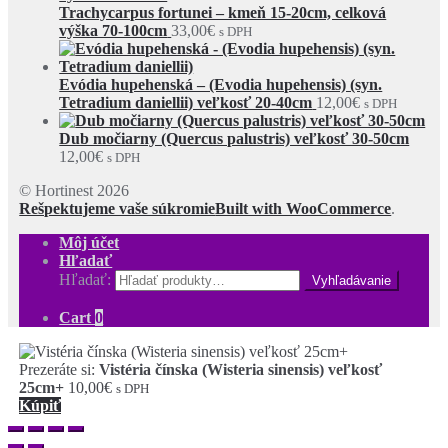
Trachycarpus fortunei – kmeň 15-20cm, celková
výška 70-100cm
33,00
€
s DPH
Evódia hupehenská – (Evodia hupehensis) (syn.
Tetradium daniellii) veľkosť 20-40cm
12,00
€
s DPH
Dub močiarny (Quercus palustris) veľkosť 30-50cm
12,00
€
s DPH
© Hortinest 2026
Rešpektujeme vaše súkromie
Built with WooCommerce
.
Môj účet
Hľadať
Hľadať:
Cart
0
Prezeráte si:
Vistéria čínska (Wisteria sinensis) veľkosť
25cm+
10,00
€
s DPH
Kúpiť