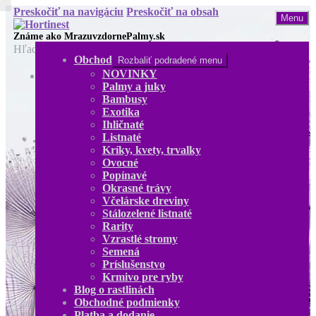
Preskočiť na navigáciu
Preskočiť na obsah
Menu
Hľadať:
Obchod
Rozbaliť podradené menu
NOVINKY
Obchod
Palmy a juky
NOVINKY
Bambusy
Palmy a juky
Exotika
Bambusy
Ihličnaté
Exotika
Listnaté
Ihličnaté
Kríky, kvety, trvalky
Listnaté
Ovocné
Kríky, kvety, trvalky
Popínavé
Ovocné
Okrasné trávy
Popínavé
Včelárske dreviny
Okrasné trávy
Stálozelené listnaté
Včelárske dreviny
Rarity
Stálozelené listnaté
Vzrastlé stromy
Rarity
Semená
Vzrastlé stromy
Príslušenstvo
Semená
Krmivo pre ryby
Príslušenstvo
Blog o rastlinách
Krmivo pre ryby
Obchodné podmienky
Blog o rastlinách
Platba a dodanie