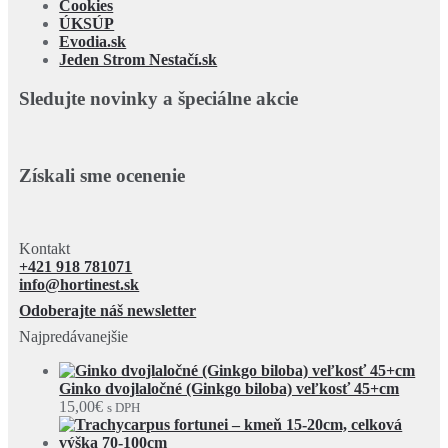
Cookies
ÚKSÚP
Evodia.sk
Jeden Strom Nestačí.sk
Sledujte novinky a špeciálne akcie
Získali sme ocenenie
Kontakt
+421 918 781071
info@hortinest.sk
Odoberajte náš newsletter
Najpredávanejšie
Ginko dvojlaločné (Ginkgo biloba) veľkosť 45+cm
15,00
€
s DPH