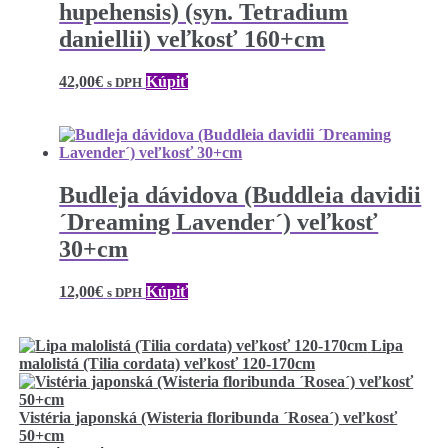
hupehensis) (syn. Tetradium
daniellii) veľkosť 160+cm
42,00
€
Kúpiť
s DPH
Budleja dávidova (Buddleia davidii
´Dreaming Lavender´) veľkosť
30+cm
12,00
€
Kúpiť
s DPH
Lipa
malolistá (Tilia cordata) veľkosť 120-170cm
Vistéria japonská (Wisteria floribunda ´Rosea´) veľkosť
50+cm