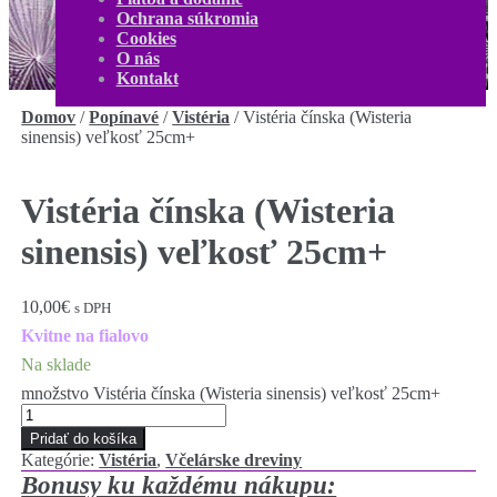
O nás
Ochrana súkromia
Kontakt
Cookies
Môj účet
O nás
0,00
€
0 produktov
Kontakt
Domov
/
Popínavé
/
Vistéria
/
Vistéria čínska (Wisteria
sinensis) veľkosť 25cm+
Vistéria čínska (Wisteria
sinensis) veľkosť 25cm+
10,00
€
s DPH
Kvitne na fialovo
Na sklade
množstvo Vistéria čínska (Wisteria sinensis) veľkosť 25cm+
Pridať do košíka
Kategórie:
Vistéria
,
Včelárske dreviny
Bonusy ku každému nákupu: