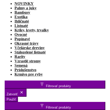
NOVINKY
článku
Palmy a juky
Bambusy
Exotika
Ihličnaté
Listnaté
Kríky, kvety, trvalky
Ovocné
Popínavé
Okrasné trávy
Včelárske dreviny
Stálozelené listnaté
Rarity
Vzrastlé stromy
Semená
Príslušenstvo
Krmivo pre ryby
Filtrovať produkty
Zatvoriť
Použiť
Filtrovať produkty