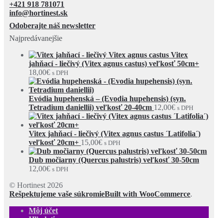
+421 918 781071
info@hortinest.sk
Odoberajte náš newsletter
Najpredávanejšie
Vitex
jahňací - liečivý (Vitex agnus castus) veľkosť 50cm+
18,00
€
s DPH
Evódia hupehenská – (Evodia hupehensis) (syn.
Tetradium daniellii) veľkosť 20-40cm
12,00
€
s DPH
Vitex jahňací - liečivý (Vitex agnus castus ´Latifolia´)
veľkosť 20cm+
15,00
€
s DPH
Dub močiarny (Quercus palustris) veľkosť 30-50cm
12,00
€
s DPH
© Hortinest 2026
Rešpektujeme vaše súkromie
Built with WooCommerce
.
Môj účet