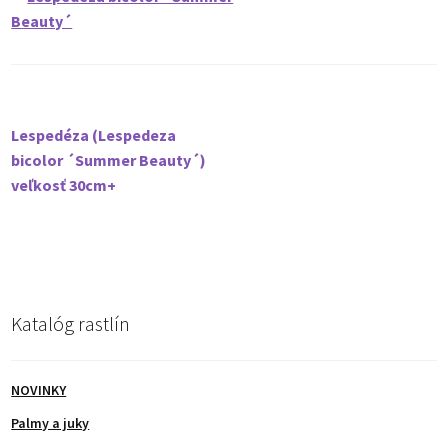
Kontakt
Navigácia
Predchádzajúci
Lespedéza (Lespedeza
článok:
bicolor ´Summer Beauty´)
v
veľkosť 30cm+
článku
Katalóg rastlín
NOVINKY
Palmy a juky