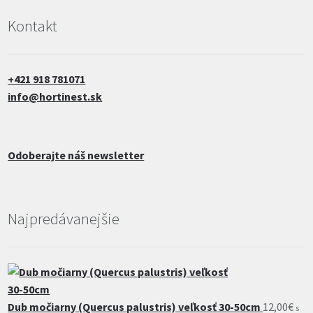
Kontakt
+421 918 781071
info@hortinest.sk
Odoberajte náš newsletter
Najpredávanejšie
Dub močiarny (Quercus palustris) veľkosť 30-50cm
12,00
€
s