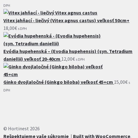
DPH
Vitex jahňací - liečivý (Vitex agnus castus) veľkosť 50cm+
18,00
€
s DPH
Evódia hupehenská – (Evodia hupehensis) (syn. Tetradium
daniellii) veľkosť 20-40cm
12,00
€
s DPH
Ginko dvojlaločné (Ginkgo biloba) veľkosť 45+cm
15,00
€
s
DPH
© Hortinest 2026
Rešpektujeme vaše súkromie
Built with WooCommerce
.