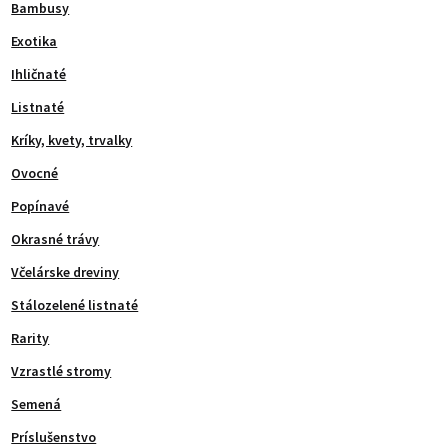
Bambusy
Exotika
Ihličnaté
Listnaté
Kríky, kvety, trvalky
Ovocné
Popínavé
Okrasné trávy
Včelárske dreviny
Stálozelené listnaté
Rarity
Vzrastlé stromy
Semená
Príslušenstvo