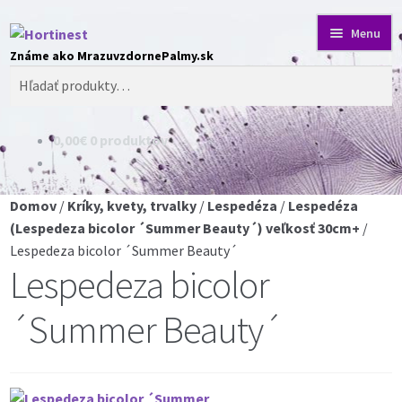
Preskočiť
Preskočiť
Menu
na
na
Hľadať:
Obchod
navigáciu
obsah
Blog o rastlinách
0,00
€
0 produktov
Obchodné podmienky
Domov
/
Kríky, kvety, trvalky
/
Lespedéza
/
Lespedéza
Platba a dodanie
(Lespedeza bicolor ´Summer Beauty´) veľkosť 30cm+
/
Lespedeza bicolor ´Summer Beauty´
Ochrana súkromia
Lespedeza bicolor
Cookies
´Summer Beauty´
O nás