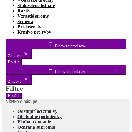
Včelárske dreviny
Stálozelené listnaté
Rarity
Vzrastlé stromy
Semená
Príslušenstvo
Krmivo pre ryby
Filtrovať produkty
Zatvoriť
Použiť
Filtrovať produkty
Zatvoriť
Filtre
Použiť
Všetko o nákupe
Odstúpiť od zmluvy
Obchodné podmienky
Platba a dodanie
Ochrana súkromia