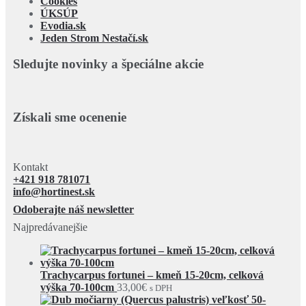
Cookies
ÚKSÚP
Evodia.sk
Jeden Strom Nestačí.sk
Sledujte novinky a špeciálne akcie
Získali sme ocenenie
Kontakt
+421 918 781071
info@hortinest.sk
Odoberajte náš newsletter
Najpredávanejšie
Trachycarpus fortunei – kmeň 15-20cm, celková
výška 70-100cm
33,00
€
s DPH