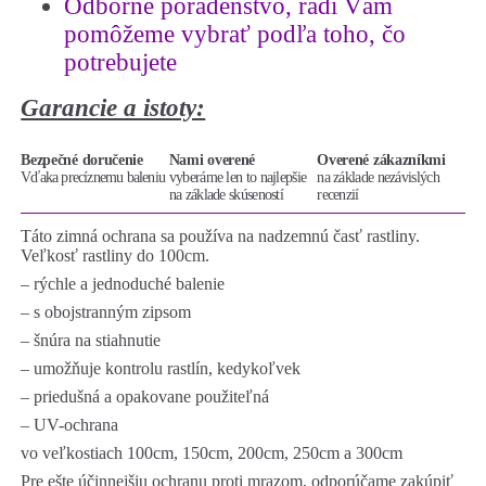
Odborné poradenstvo
,
radi Vám
100cm
pomôžeme vybrať podľa toho, čo
potrebujete
Garancie a istoty:
Bezpečné doručenie
Nami overené
Overené zákazníkmi
Vďaka precíznemu baleniu
vyberáme len to najlepšie
na základe nezávislých
na základe skúseností
recenzií
Táto zimná ochrana sa používa na nadzemnú časť rastliny.
Veľkosť rastliny do 100cm.
– rýchle a jednoduché balenie
– s obojstranným zipsom
– šnúra na stiahnutie
– umožňuje kontrolu rastlín, kedykoľvek
– priedušná a opakovane použiteľná
– UV-ochrana
vo veľkostiach 100cm, 150cm, 200cm, 250cm a 300cm
Pre ešte účinnejšiu ochranu proti mrazom, odporúčame zakúpiť