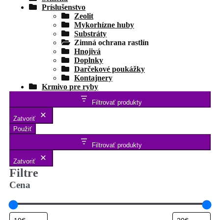
Príslušenstvo
Zeolit
Mykorhízne huby
Substráty
Zimná ochrana rastlín
Hnojivá
Doplnky
Darčekové poukážky
Kontajnery
Krmivo pre ryby
Filtrovať produkty
Zatvoriť
Použiť
Filtrovať produkty
Zatvoriť
Filtre
Cena