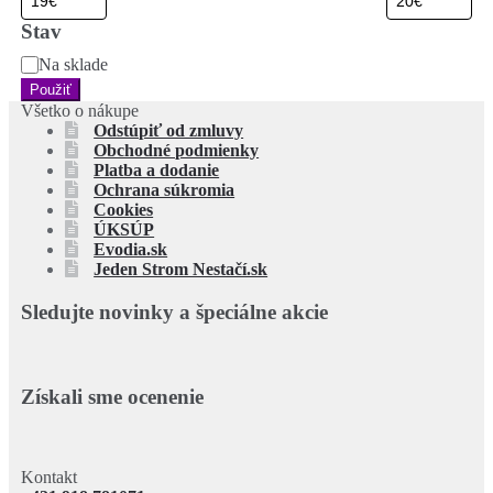
Stav
Stav
Na sklade
Použiť
Všetko o nákupe
Odstúpiť od zmluvy
Obchodné podmienky
Platba a dodanie
Ochrana súkromia
Cookies
ÚKSÚP
Evodia.sk
Jeden Strom Nestačí.sk
Sledujte novinky a špeciálne akcie
Získali sme ocenenie
Kontakt