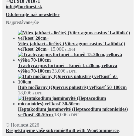
+421 918 781071
info@hortinest.sk
Odoberajte náš newsletter
Najpredávanejšie
Vitex jahňací - liečivý (Vitex agnus castus ´Latifolia´)
veľkosť 20cm+
15,00
€
s DPH
Trachycarpus fortunei – kmeň 15-20cm, celková
výška 70-100cm
33,00
€
s DPH
Dub močiarny (Quercus palustris) veľkosť 50-100cm
18,00
€
s DPH
Heptakodium jasmínovité (Heptacodium miconioides)
veľkosť 30-50cm
18,00
€
s DPH
© Hortinest 2026
Rešpektujeme vaše súkromie
Built with WooCommerce
.