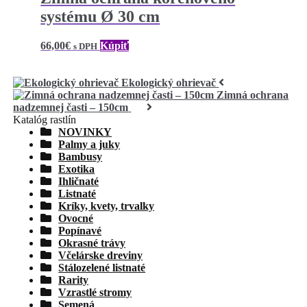
systému Ø 30 cm
66,00
€
Kúpiť
s DPH
Ekologický ohrievač
Zimná ochrana
nadzemnej časti – 150cm
Katalóg rastlín
NOVINKY
Palmy a juky
Bambusy
Exotika
Ihličnaté
Listnaté
Kríky, kvety, trvalky
Ovocné
Popínavé
Okrasné trávy
Včelárske dreviny
Stálozelené listnaté
Rarity
Vzrastlé stromy
Semená