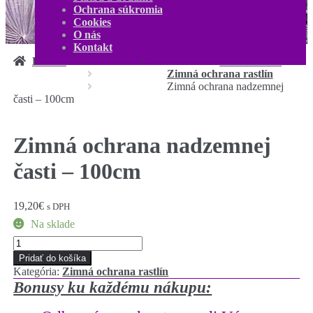
Kontakt
Ochrana súkromia
Môj účet
Cookies
0,00
€
0 produktov
O nás
Kontakt
Domov
Príslušenstvo
Zimná ochrana rastlín
Zimná ochrana nadzemnej
časti – 100cm
Zimná ochrana nadzemnej
časti – 100cm
19,20
€
s DPH
Na sklade
množstvo
Zimná
Pridať do košíka
ochrana
Kategória:
Zimná ochrana rastlín
nadzemnej
Bonusy ku každému nákupu:
časti
-