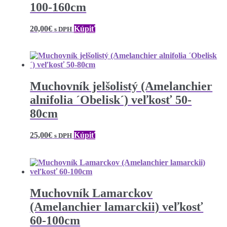
100-160cm
20,00
€
Kúpiť
s DPH
Muchovník jelšolistý (Amelanchier
alnifolia ´Obelisk´) veľkosť 50-
80cm
25,00
€
Kúpiť
s DPH
Muchovník Lamarckov
(Amelanchier lamarckii) veľkosť
60-100cm