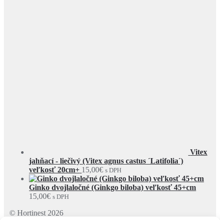
Vitex
jahňací - liečivý (Vitex agnus castus ´Latifolia´)
veľkosť 20cm+
15,00
€
s DPH
Ginko dvojlaločné (Ginkgo biloba) veľkosť 45+cm
15,00
€
s DPH
© Hortinest 2026