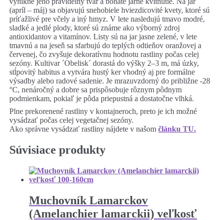
vynikne jeho pravidelný tvar a bohaté jarné kvitnutie. Na jar
(apríl – máj) sa objavujú snehobiele hviezdicovité kvety, ktoré sú
príťažlivé pre včely a iný hmyz. V lete nasledujú tmavo modré,
sladké a jedlé plody, ktoré sú známe ako výborný zdroj
antioxidantov a vitamínov. Listy sú na jar jasne zelené, v lete
tmavnú a na jeseň sa sfarbujú do teplých odtieňov oranžovej a
červenej, čo zvyšuje dekoratívnu hodnotu rastliny počas celej
sezóny. Kultivar ´Obelisk´ dorastá do výšky 2–3 m, má úzky,
stĺpovitý habitus a vytvára hustý ker vhodný aj pre formálne
výsadby alebo radové sadenie. Je mrazuvzdorný do približne -28
°C, nenáročný a dobre sa prispôsobuje rôznym pôdnym
podmienkam, pokiaľ je pôda priepustná a dostatočne vlhká.
Plne prekorenené rastliny v kontajneroch, preto je ich možné
vysádzať počas celej vegetačnej sezóny.
Ako správne vysádzať rastliny nájdete v našom
článku TU.
Súvisiace produkty
Muchovník Lamarckov
(Amelanchier lamarckii) veľkosť