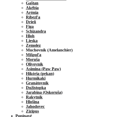
Gaštan
Akébia
Arónia
Ríbezľa
Drieň
Figa
Schizandra
Hloh
Lieska
Zemolez
Muchovník (Amelanchier)
Mišpuľa
Moruša
Olivovník
Asimina (Paw Paw)
Hikória (pekan)
Hurmikaki
Granátovník
Dužistopka
Jarabina (Oskoruša)
Rakytník
Hlošina
Jahodovec
Zizipus
Popínavé