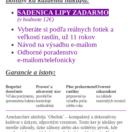
Bonusy ku každému nákupu:
SADENICA LIPY ZADARMO
(v hodnote 12€)
Vyberáte si podľa reálnych fotiek a
veľkostí rastlín, už 11 rokov
Návod na výsadbu e-mailom
Odborné poradenstvo
e-mailom/telefonicky
Garancie a istoty:
Bezpečné
Pravosť a
Plne prekorenené
Overené
doručenie
zdravotný stav
rastliny
zákazníkmi
Vďaka precíznemu,
pravideľne
pripravené na
na základe
spevnenému baleniu
kontroluje
výsadbu počas
nezávislých recenzií
rastlinolekár
celého roka
Amelanchier alnifolia ´Obelisk´ – kompaktný a dekoratívny
kultivar s úzkym, stĺpovitým vzrastom. Tento ker je ideálny pre
menšie záhrady, úzke záhony alebo ako solitérny prvok, kde