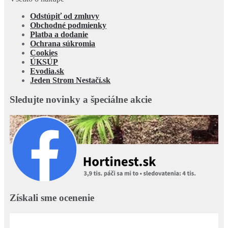
Odstúpiť od zmluvy
Obchodné podmienky
Platba a dodanie
Ochrana súkromia
Cookies
ÚKSÚP
Evodia.sk
Jeden Strom Nestačí.sk
Sledujte novinky a špeciálne akcie
Získali sme ocenenie