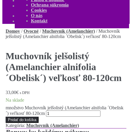
O nás
Ochrana súkromia
Kontakt
Cookies
Môj účet
O nás
0,00
€
0 produktov
Kontakt
Domov
/
Ovocné
/
Muchovník (Amelanchier)
/
Muchovník
jelšolistý (Amelanchier alnifolia ´Obelisk´) veľkosť 80-120cm
Muchovník jelšolistý
(Amelanchier alnifolia
´Obelisk´) veľkosť 80-120cm
33,00
€
s DPH
Na sklade
množstvo Muchovník jelšolistý (Amelanchier alnifolia ´Obelisk
´) veľkosť 80-120cm
Pridať do košíka
Kategória:
Muchovník (Amelanchier)