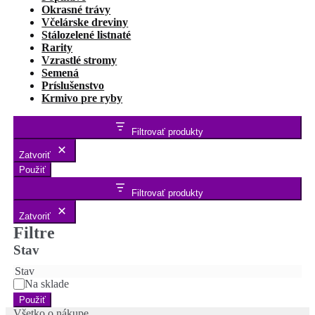
Okrasné trávy
Včelárske dreviny
Stálozelené listnaté
Rarity
Vzrastlé stromy
Semená
Príslušenstvo
Krmivo pre ryby
Filtrovať produkty
Zatvoriť
Použiť
Filtrovať produkty
Zatvoriť
Filtre
Stav
Stav
Na sklade
Použiť
Všetko o nákupe