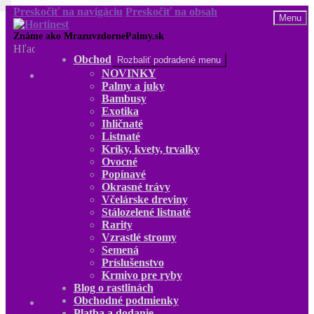
Preskočiť na navigáciu
Preskočiť na obsah
Menu
Hľadať:
Obchod
Rozbaliť podradené menu
NOVINKY
Obchod
Palmy a juky
NOVINKY
Bambusy
Palmy a juky
Exotika
Bambusy
Ihličnaté
Exotika
Listnaté
Ihličnaté
Kríky, kvety, trvalky
Listnaté
Ovocné
Kríky, kvety, trvalky
Popínavé
Ovocné
Okrasné trávy
Popínavé
Včelárske dreviny
Okrasné trávy
Stálozelené listnaté
Včelárske dreviny
Rarity
Stálozelené listnaté
Vzrastlé stromy
Rarity
Semená
Vzrastlé stromy
Príslušenstvo
Semená
Krmivo pre ryby
Príslušenstvo
Blog o rastlinách
Krmivo pre ryby
Obchodné podmienky
Blog o rastlinách
Platba a dodanie