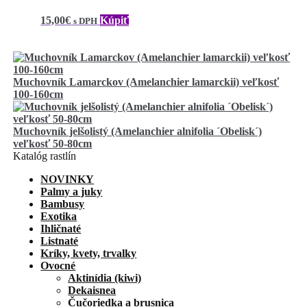
15,00
€
Kúpiť
s DPH
Muchovník Lamarckov (Amelanchier lamarckii) veľkosť
100-160cm
Muchovník jelšolistý (Amelanchier alnifolia ´Obelisk´)
veľkosť 50-80cm
Katalóg rastlín
NOVINKY
Palmy a juky
Bambusy
Exotika
Ihličnaté
Listnaté
Kríky, kvety, trvalky
Ovocné
Aktinídia (kiwi)
Dekaisnea
Čučoriedka a brusnica