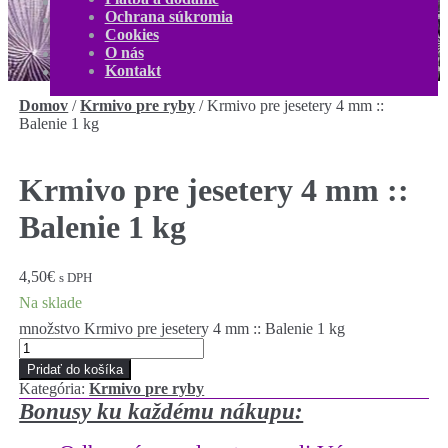
O nás
Ochrana súkromia
Kontakt
Cookies
Môj účet
O nás
0,00
€
0 produktov
Kontakt
Domov
/
Krmivo pre ryby
/
Krmivo pre jesetery 4 mm ::
Balenie 1 kg
Krmivo pre jesetery 4 mm ::
Balenie 1 kg
4,50
€
s DPH
Na sklade
množstvo Krmivo pre jesetery 4 mm :: Balenie 1 kg
Pridať do košíka
Kategória:
Krmivo pre ryby
Bonusy ku každému nákupu: