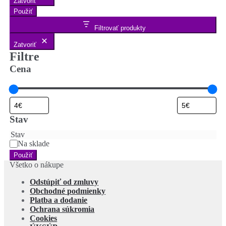
Zatvoriť
Použiť
Filtrovať produkty
Zatvoriť
Filtre
Cena
Stav
Stav
Na sklade
Použiť
Všetko o nákupe
Odstúpiť od zmluvy
Obchodné podmienky
Platba a dodanie
Ochrana súkromia
Cookies