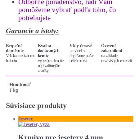
Odborné poradenstvo
,
radi Vám
pomôžeme vybrať podľa toho, čo
potrebujete
Garancie a istoty:
Bezpečné
Kvalita
Vždy čerstvé
Overené
doručenie
dodávaných
pravideľne
zákazníkmi
Vďaka precíznemu
krmív
dopĺňame počas
na základe
baleniu
vyberáme len tie
celého roka
nezávislých recenzií
najkvalitnejšie
značky
Hmotnosť
1 kg
Súvisiace produkty
Jeseter
Krmivo pre jesetery 4 mm