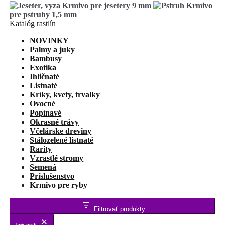
Krmivo pre jesetery 9 mm
Krmivo
pre pstruhy 1,5 mm
Katalóg rastlín
NOVINKY
Palmy a juky
Bambusy
Exotika
Ihličnaté
Listnaté
Kríky, kvety, trvalky
Ovocné
Popínavé
Okrasné trávy
Včelárske dreviny
Stálozelené listnaté
Rarity
Vzrastlé stromy
Semená
Príslušenstvo
Krmivo pre ryby
Filtrovať produkty