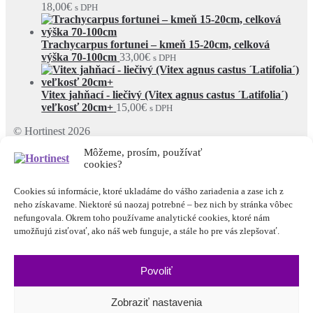
18,00
€
s DPH
Trachycarpus fortunei – kmeň 15-20cm, celková
výška 70-100cm
33,00
€
s DPH
Vitex jahňací - liečivý (Vitex agnus castus ´Latifolia´)
veľkosť 20cm+
15,00
€
s DPH
© Hortinest 2026
Rešpektujeme vaše súkromie
Built with WooCommerce
.
Môžeme, prosím, používať
cookies?
Môj účet
Hľadať
Cookies sú informácie, ktoré ukladáme do vášho zariadenia a zase ich z
Hľadať:
neho získavame. Niektoré sú naozaj potrebné – bez nich by stránka vôbec
nefungovala. Okrem toho používame analytické cookies, ktoré nám
Cart
0
umožňujú zisťovať, ako náš web funguje, a stále ho pre vás zlepšovať.
Prezeráte si:
Krmivo pre jesetery 4 mm :: Balenie 1 kg
4,50
€
s
DPH
Povoliť
Kúpiť
Zobraziť nastavenia