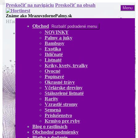
Preskočiť na navigáciu
Preskočiť na obsah
Menu
Hľadať:
Obchod
Rozbaliť podradené menu
NOVINKY
Obchod
Palmy a juky
NOVINKY
Bambusy
Palmy a juky
Exotika
Bambusy
Ihličnaté
Exotika
Listnaté
Ihličnaté
Kríky, kvety, trvalky
Listnaté
Ovocné
Kríky, kvety, trvalky
Popínavé
Ovocné
Okrasné trávy
Popínavé
Včelárske dreviny
Okrasné trávy
Stálozelené listnaté
Včelárske dreviny
Rarity
Stálozelené listnaté
Vzrastlé stromy
Rarity
Semená
Vzrastlé stromy
Príslušenstvo
Semená
Krmivo pre ryby
Príslušenstvo
Blog o rastlinách
Krmivo pre ryby
Obchodné podmienky
Blog o rastlinách
Platba a dodanie