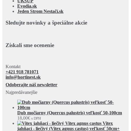
ÚKSÚP
Evodia.sk
Jeden Strom Nestačí.sk
Sledujte novinky a špeciálne akcie
Získali sme ocenenie
Kontakt
+421 918 781071
info@hortinest.sk
Odoberajte náš newsletter
Najpredávanejšie
Dub močiarny (Quercus palustris) veľkosť 50-100cm
18,00
€
s DPH
Vitex
jahňací - liečivý (Vitex agnus castus) veľkosť 50cm+