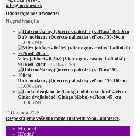
info@hortinest.sk
Odoberajte náš newsletter
Najpredávanejšie
Dub močiarny (Quercus palustris) veľkosť 30-50cm
12,00
€
s DPH
Vitex jahňací - liečivý (Vitex agnus castus ´Latifolia´)
veľkosť 20cm+
15,00
€
s DPH
Dub močiarny (Quercus palustris) veľkosť 50-100cm
18,00
€
s DPH
Ginko dvojlaločné (Ginkgo biloba) veľkosť 45+cm
15,00
€
s DPH
© Hortinest 2026
Rešpektujeme vaše súkromie
Built with WooCommerce
.
Môj účet
Hľadať