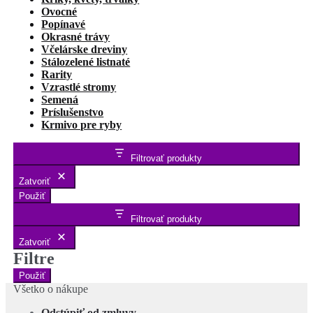
Ovocné
Popínavé
Okrasné trávy
Včelárske dreviny
Stálozelené listnaté
Rarity
Vzrastlé stromy
Semená
Príslušenstvo
Krmivo pre ryby
Filtrovať produkty
Zatvoriť
Použiť
Filtrovať produkty
Zatvoriť
Filtre
Použiť
Všetko o nákupe
Odstúpiť od zmluvy