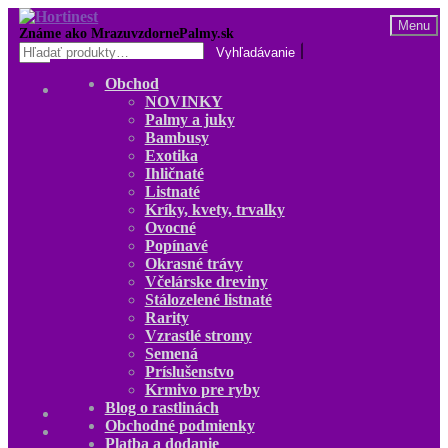
Preskočiť
Preskočiť
Menu
na
na
Hľadať:
navigáciu
obsah
Obchod
Obchod
NOVINKY
NOVINKY
Palmy a juky
Palmy a juky
Bambusy
Bambusy
Exotika
Exotika
Ihličnaté
Ihličnaté
Listnaté
Listnaté
Kríky, kvety, trvalky
Kríky, kvety, trvalky
Ovocné
Ovocné
Popínavé
Popínavé
Okrasné trávy
Okrasné trávy
Včelárske dreviny
Včelárske dreviny
Stálozelené listnaté
Stálozelené listnaté
Rarity
Rarity
Vzrastlé stromy
Vzrastlé stromy
Semená
Semená
Príslušenstvo
Príslušenstvo
Krmivo pre ryby
Krmivo pre ryby
Blog o rastlinách
Blog o rastlinách
Obchodné podmienky
O nás
Platba a dodanie