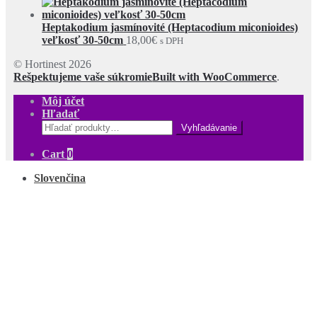
Heptakodium jasmínovité (Heptacodium miconioides)
veľkosť 30-50cm
18,00
€
s DPH
© Hortinest 2026
Rešpektujeme vaše súkromie
Built with WooCommerce
.
Môj účet
Hľadať
Hľadať:
Cart
0
Slovenčina