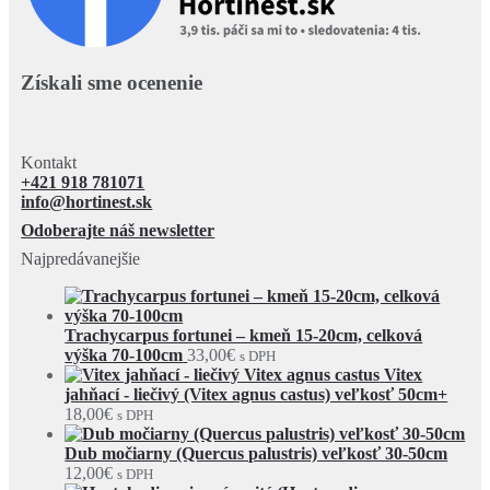
Získali sme ocenenie
Kontakt
+421 918 781071
info@hortinest.sk
Odoberajte náš newsletter
Najpredávanejšie
Trachycarpus fortunei – kmeň 15-20cm, celková
výška 70-100cm
33,00
€
s DPH
Vitex
jahňací - liečivý (Vitex agnus castus) veľkosť 50cm+
18,00
€
s DPH
Dub močiarny (Quercus palustris) veľkosť 30-50cm
12,00
€
s DPH