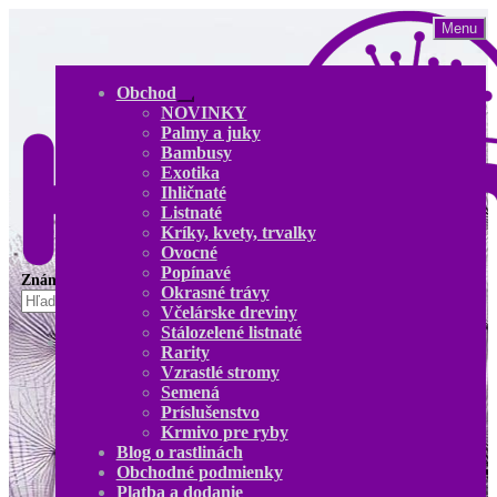
Preskočiť
Preskočiť
Menu
na
na
navigáciu
obsah
Obchod
Rozbaliť
NOVINKY
podradené
Palmy a juky
menu
Bambusy
Exotika
Ihličnaté
Listnaté
Kríky, kvety, trvalky
Ovocné
Popínavé
Okrasné trávy
Hľadať:
Včelárske dreviny
Stálozelené listnaté
Obchod
Rarity
NOVINKY
Vzrastlé stromy
Palmy a juky
Semená
Bambusy
Príslušenstvo
Exotika
Krmivo pre ryby
Ihličnaté
Blog o rastlinách
Listnaté
Obchodné podmienky
Kríky, kvety, trvalky
Platba a dodanie