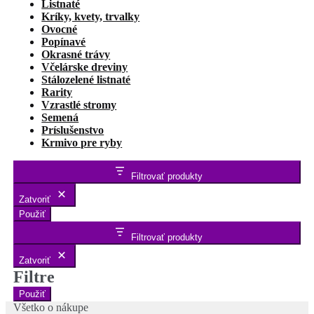
Listnaté
Kríky, kvety, trvalky
Ovocné
Popínavé
Okrasné trávy
Včelárske dreviny
Stálozelené listnaté
Rarity
Vzrastlé stromy
Semená
Príslušenstvo
Krmivo pre ryby
Filtrovať produkty
Zatvoriť
Použiť
Filtrovať produkty
Zatvoriť
Filtre
Použiť
Všetko o nákupe