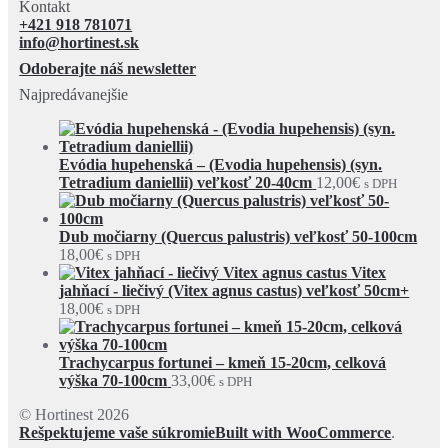
Kontakt
+421 918 781071
info@hortinest.sk
Odoberajte náš newsletter
Najpredávanejšie
Evódia hupehenská – (Evodia hupehensis) (syn.
Tetradium daniellii) veľkosť 20-40cm
12,00
€
s DPH
Dub močiarny (Quercus palustris) veľkosť 50-100cm
18,00
€
s DPH
Vitex
jahňací - liečivý (Vitex agnus castus) veľkosť 50cm+
18,00
€
s DPH
Trachycarpus fortunei – kmeň 15-20cm, celková
výška 70-100cm
33,00
€
s DPH
© Hortinest 2026
Rešpektujeme vaše súkromie
Built with WooCommerce
.