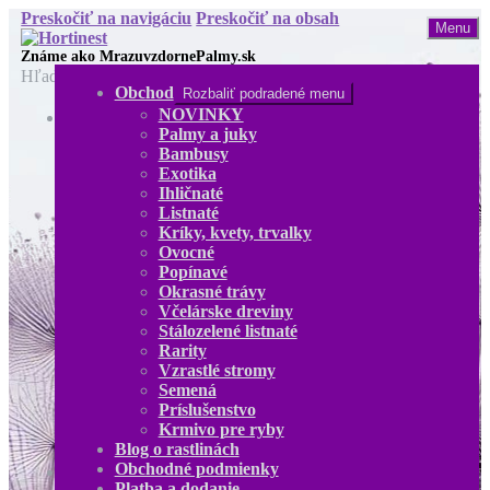
Preskočiť na navigáciu
Preskočiť na obsah
Menu
Hľadať:
Obchod
Rozbaliť podradené menu
NOVINKY
Obchod
Palmy a juky
NOVINKY
Bambusy
Palmy a juky
Exotika
Bambusy
Ihličnaté
Exotika
Listnaté
Ihličnaté
Kríky, kvety, trvalky
Listnaté
Ovocné
Kríky, kvety, trvalky
Popínavé
Ovocné
Okrasné trávy
Popínavé
Včelárske dreviny
Okrasné trávy
Stálozelené listnaté
Včelárske dreviny
Rarity
Stálozelené listnaté
Vzrastlé stromy
Rarity
Semená
Vzrastlé stromy
Príslušenstvo
Semená
Krmivo pre ryby
Príslušenstvo
Blog o rastlinách
Krmivo pre ryby
Obchodné podmienky
Blog o rastlinách
Platba a dodanie