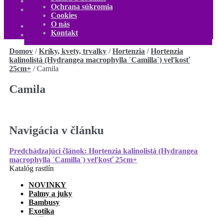
O nás
Ochrana súkromia
Kontakt
Cookies
Môj účet
O nás
0,00
€
0 produktov
Kontakt
Domov
/
Kríky, kvety, trvalky
/
Hortenzia
/
Hortenzia
kalinolistá (Hydrangea macrophylla ´Camilla´) veľkosť
25cm+
/
Camila
Camila
Navigácia v článku
Predchádzajúci článok:
Hortenzia kalinolistá (Hydrangea
macrophylla ´Camilla´) veľkosť 25cm+
Katalóg rastlín
NOVINKY
Palmy a juky
Bambusy
Exotika