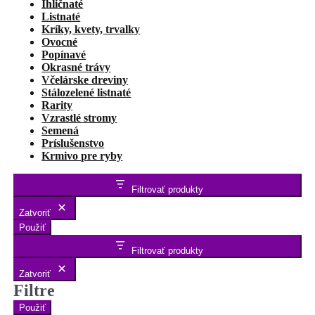
Ihličnaté
Listnaté
Kríky, kvety, trvalky
Ovocné
Popínavé
Okrasné trávy
Včelárske dreviny
Stálozelené listnaté
Rarity
Vzrastlé stromy
Semená
Príslušenstvo
Krmivo pre ryby
Filtrovať produkty
Zatvoriť
Použiť
Filtrovať produkty
Zatvoriť
Filtre
Použiť