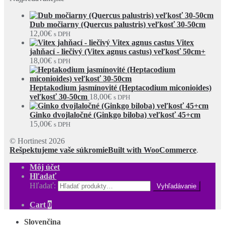
Dub močiarny (Quercus palustris) veľkosť 30-50cm
12,00
€
s DPH
Vitex
jahňací - liečivý (Vitex agnus castus) veľkosť 50cm+
18,00
€
s DPH
Heptakodium jasmínovité (Heptacodium miconioides)
veľkosť 30-50cm
18,00
€
s DPH
Ginko dvojlaločné (Ginkgo biloba) veľkosť 45+cm
15,00
€
s DPH
© Hortinest 2026
Rešpektujeme vaše súkromie
Built with WooCommerce
.
Môj účet
Hľadať
Hľadať:
Cart
0
Slovenčina