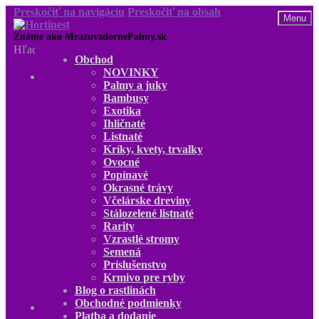
Preskočiť na navigáciu
Preskočiť na obsah
Menu
Hľadať:
Obchod
NOVINKY
Obchod
Palmy a juky
NOVINKY
Bambusy
Palmy a juky
Exotika
Bambusy
Ihličnaté
Exotika
Listnaté
Ihličnaté
Kríky, kvety, trvalky
Listnaté
Ovocné
Kríky, kvety, trvalky
Popínavé
Ovocné
Okrasné trávy
Popínavé
Včelárske dreviny
Okrasné trávy
Stálozelené listnaté
Včelárske dreviny
Rarity
Stálozelené listnaté
Vzrastlé stromy
Rarity
Semená
Vzrastlé stromy
Príslušenstvo
Semená
Krmivo pre ryby
Príslušenstvo
Blog o rastlinách
Krmivo pre ryby
Obchodné podmienky
Blog o rastlinách
Platba a dodanie