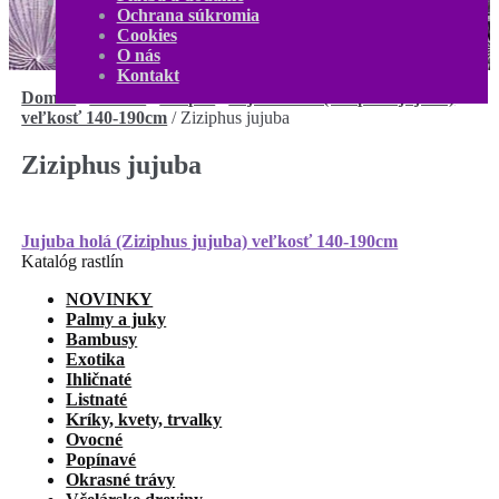
Kontakt
Ochrana súkromia
Môj účet
Cookies
0,00
€
0 produktov
O nás
Kontakt
Domov
/
Ovocné
/
Zizipus
/
Jujuba holá (Ziziphus jujuba)
veľkosť 140-190cm
/
Ziziphus jujuba
Ziziphus jujuba
Navigácia
Predchádzajúci
Jujuba holá (Ziziphus jujuba) veľkosť 140-190cm
článok:
Katalóg rastlín
v
NOVINKY
článku
Palmy a juky
Bambusy
Exotika
Ihličnaté
Listnaté
Kríky, kvety, trvalky
Ovocné
Popínavé
Okrasné trávy