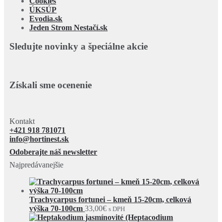
Cookies
ÚKSÚP
Evodia.sk
Jeden Strom Nestačí.sk
Sledujte novinky a špeciálne akcie
Získali sme ocenenie
Kontakt
+421 918 781071
info@hortinest.sk
Odoberajte náš newsletter
Najpredávanejšie
Trachycarpus fortunei – kmeň 15-20cm, celková
výška 70-100cm
33,00
€
s DPH