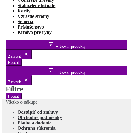
Včelárske dreviny
Stálozelené listnaté
Rarity
Vzrastlé stromy
Semená
Príslušenstvo
Krmivo pre ryby
Filtrovať produkty
Zatvoriť
Použiť
Filtrovať produkty
Zatvoriť
Filtre
Použiť
Všetko o nákupe
Odstúpiť od zmluvy
Obchodné podmienky
Platba a dodanie
Ochrana súkromia