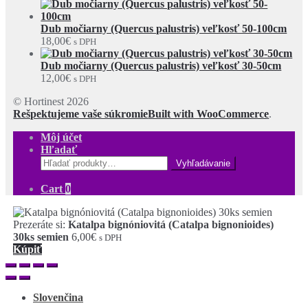
Dub močiarny (Quercus palustris) veľkosť 50-100cm
18,00
€
s DPH
Dub močiarny (Quercus palustris) veľkosť 30-50cm
12,00
€
s DPH
© Hortinest 2026
Rešpektujeme vaše súkromie
Built with WooCommerce
.
Môj účet
Hľadať
Hľadať:
Cart
0
Prezeráte si:
Katalpa bignóniovitá (Catalpa bignonioides)
30ks semien
6,00
€
s DPH
Kúpiť
Slovenčina