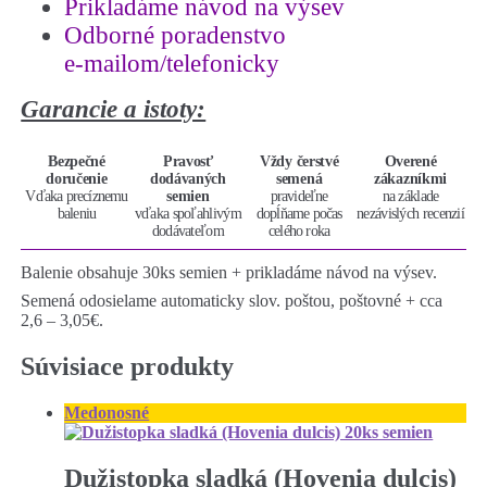
Prikladáme návod na výsev
semien
Odborné poradenstvo
e-mailom/telefonicky
Garancie a istoty:
Bezpečné
Pravosť
Vždy čerstvé
Overené
doručenie
dodávaných
semená
zákazníkmi
Vďaka precíznemu
semien
pravideľne
na základe
baleniu
vďaka spoľahlivým
dopĺňame počas
nezávislých recenzií
dodávateľom
celého roka
Balenie obsahuje 30ks semien + prikladáme návod na výsev.
Semená odosielame automaticky slov. poštou, poštovné + cca
2,6 – 3,05€.
Súvisiace produkty
Medonosné
Dužistopka sladká (Hovenia dulcis)