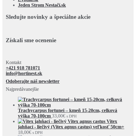
Jeden Strom Nestačí.sk
Sledujte novinky a špeciálne akcie
Získali sme ocenenie
Kontakt
+421 918 781071
info@hortinest.sk
Odoberajte náš newsletter
Najpredávanejšie
Trachycarpus fortunei – kmeň 15-20cm, celková
výška 70-100cm
33,00
€
s DPH
Vitex
jahňací - liečivý (Vitex agnus castus) veľkosť 50cm+
18,00
€
s DPH