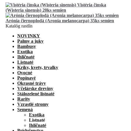
Vistéria čínska
(Wisteria sinensis) 20ks semien
Arónia čiernoplodá (Aronia melanocarpa) 35ks semien
Katalóg rastlín
NOVINKY
Palmy a juky
Bambusy
Exotika
Ihličnaté
Listnaté
Kríky, kvety, trvalky
Ovocné
Popínavé
Okrasné trávy
Včelárske dreviny
Stálozelené listnaté
Rarity
Vzrastlé stromy
Semená
Exotika
Listnaté
Ihličnaté
Príslušenstvo