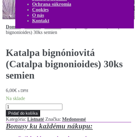
Kontakt
Ochrana súkromia
Môj účet
Cookies
0,00
€
0 produktov
O nás
Kontakt
Domov
/
Semená
/
Listnaté
/
Katalpa bignóniovitá (Catalpa
bignonioides) 30ks semien
Katalpa bignóniovitá
(Catalpa bignonioides) 30ks
semien
6,00
€
s DPH
Na sklade
množstvo
Katalpa
Pridať do košíka
bignóniovitá
Kategória:
Listnaté
Značka:
Medonosné
(Catalpa
Bonusy ku každému nákupu:
bignonioides)
30ks