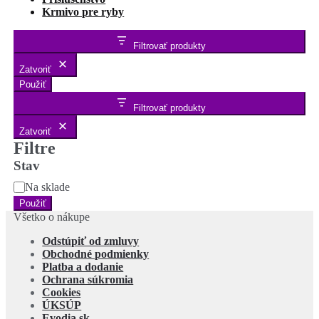
Krmivo pre ryby
Filtrovať produkty
Zatvoriť
Použiť
Filtrovať produkty
Zatvoriť
Filtre
Stav
Stav
Na sklade
Použiť
Všetko o nákupe
Odstúpiť od zmluvy
Obchodné podmienky
Platba a dodanie
Ochrana súkromia
Cookies
ÚKSÚP
Evodia.sk