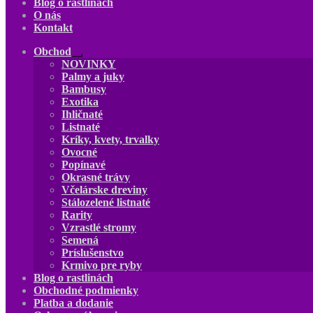
Blog o rastlinách
O nás
Kontakt
Obchod
Rozbaliť
NOVINKY
podradené
Palmy a juky
menu
Bambusy
Exotika
Ihličnaté
Listnaté
Kríky, kvety, trvalky
Ovocné
Popínavé
Okrasné trávy
Včelárske dreviny
Stálozelené listnaté
Rarity
Vzrastlé stromy
Semená
Príslušenstvo
Krmivo pre ryby
Blog o rastlinách
Obchodné podmienky
Platba a dodanie