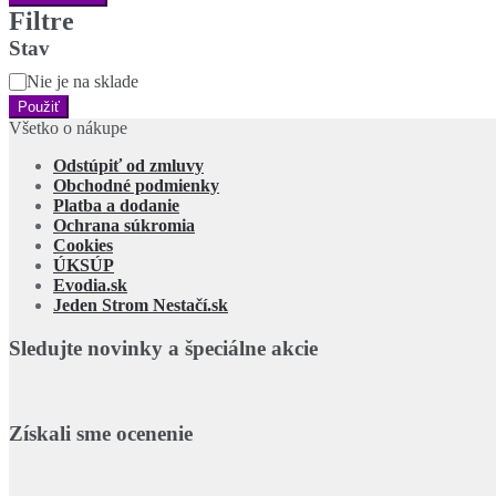
Filtre
Stav
Stav
Nie je na sklade
Použiť
Všetko o nákupe
Odstúpiť od zmluvy
Obchodné podmienky
Platba a dodanie
Ochrana súkromia
Cookies
ÚKSÚP
Evodia.sk
Jeden Strom Nestačí.sk
Sledujte novinky a špeciálne akcie
Získali sme ocenenie