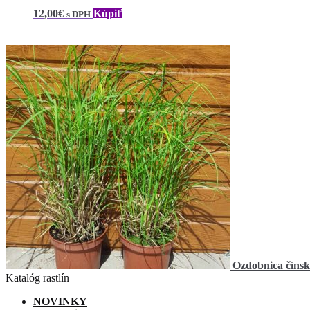
12,00
€
Kúpiť
s DPH
Ozdobnica čínska
Katalóg rastlín
NOVINKY