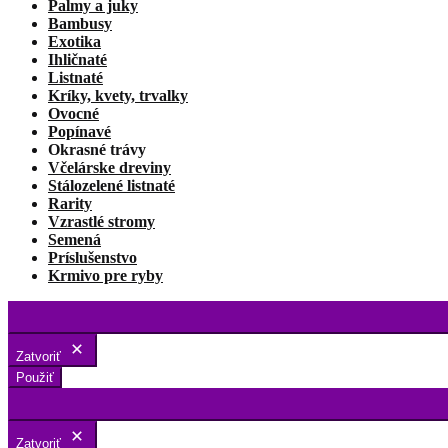
Palmy a juky
Bambusy
Exotika
Ihličnaté
Listnaté
Kríky, kvety, trvalky
Ovocné
Popínavé
Okrasné trávy
Včelárske dreviny
Stálozelené listnaté
Rarity
Vzrastlé stromy
Semená
Príslušenstvo
Krmivo pre ryby
Zatvoriť
Použiť
Zatvoriť