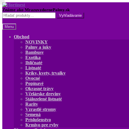
Preskočiť
Preskočiť
na
na
Hľadať:
navigáciu
obsah
Menu
Obchod
NOVINKY
Palmy a juky
Bambusy
Exotika
Ihličnaté
Listnaté
Kríky, kvety, trvalky
Ovocné
Popínavé
Okrasné trávy
Včelárske dreviny
Stálozelené listnaté
Rarity
Vzrastlé stromy
Semená
Príslušenstvo
Krmivo pre ryby