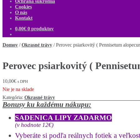
Ochrana súkromia
Cookies
O nás
Kontakt
0,00
€
0 produktov
Domov
/
Okrasné trávy
/
Perovec psiarkovitý ( Pennisetum alopecu
Perovec psiarkovitý ( Penniset
10,00
€
s DPH
Nie je na sklade
Kategória:
Okrasné trávy
Bonusy ku každému nákupu:
SADENICA LIPY ZADARMO
(v hodnote 12€)
Vyberáte si podľa reálnych fotiek a
veľkost