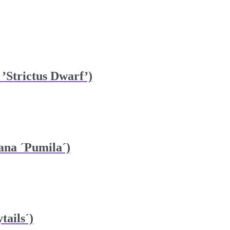
 ’Strictus Dwarf’)
ana ´Pumila´)
tails´)