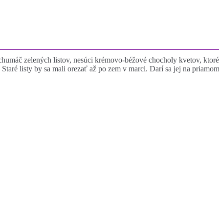
zky chumáč zelených listov, nesúci krémovo-béžové chocholy kvetov, ktor
tej. Staré listy by sa mali orezať až po zem v marci. Darí sa jej na pri