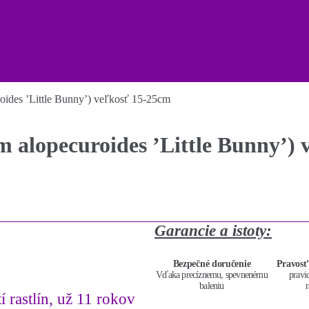
roides ’Little Bunny’) veľkosť 15-25cm
um alopecuroides ’Little Bunny’)
Garancie a istoty:
Bezpečné doručenie
Pravosť
Vďaka precíznemu, spevnenému
pravi
baleniu
r
í rastlín, už 11 rokov