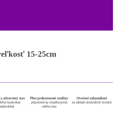
 veľkosť 15-25cm
 a zdravotný stav
Plne prekorenené rastliny
Overené zákazníkmi
deľne kontroluje
pripravené na výsadbu počas
na základe nezávislých recenzií
astlinolekár
celého roka