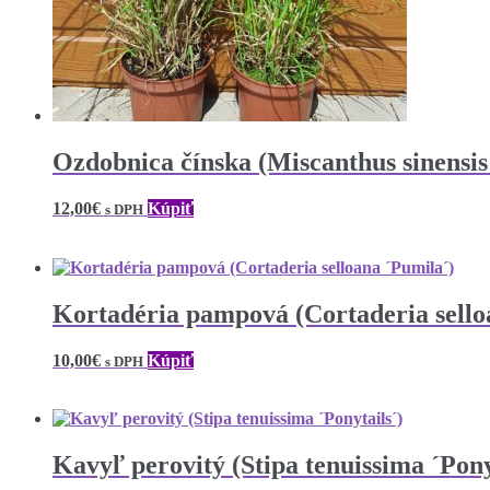
Ozdobnica čínska (Miscanthus sinensis
12,00
€
Kúpiť
s DPH
Kortadéria pampová (Cortaderia sello
10,00
€
Kúpiť
s DPH
Kavyľ perovitý (Stipa tenuissima ´Pony