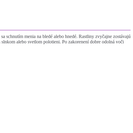
é sa schnutím menia na bledé alebo hnedé. Rastliny zvyčajne zostávajú
amom slnkom alebo svetlom polotieni. Po zakorenení dobre odolná voči