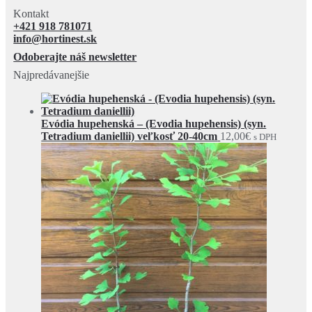
Kontakt
+421 918 781071
info@hortinest.sk
Odoberajte náš newsletter
Najpredávanejšie
Evódia hupehenská – (Evodia hupehensis) (syn.
Tetradium daniellii) veľkosť 20-40cm
12,00
€
s DPH