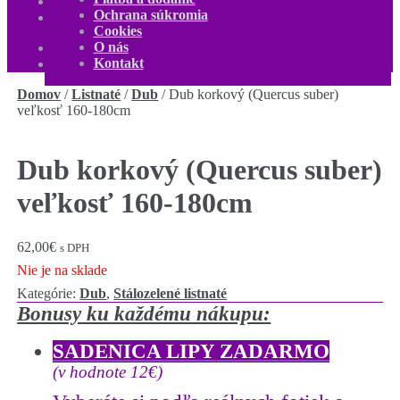
O nás
Ochrana súkromia
Kontakt
Cookies
Môj účet
O nás
0,00
€
0 produktov
Kontakt
Domov
/
Listnaté
/
Dub
/
Dub korkový (Quercus suber)
veľkosť 160-180cm
Dub korkový (Quercus suber)
veľkosť 160-180cm
62,00
€
s DPH
Nie je na sklade
Kategórie:
Dub
,
Stálozelené listnaté
Bonusy ku každému nákupu:
SADENICA LIPY ZADARMO
(v hodnote 12€)