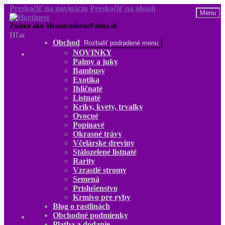
Preskočiť na navigáciu
Preskočiť na obsah
Menu
Hľadať:
Obchod
Rozbaliť podradené menu
NOVINKY
Obchod
Palmy a juky
NOVINKY
Bambusy
Palmy a juky
Exotika
Bambusy
Ihličnaté
Exotika
Listnaté
Ihličnaté
Kríky, kvety, trvalky
Listnaté
Ovocné
Kríky, kvety, trvalky
Popínavé
Ovocné
Okrasné trávy
Popínavé
Včelárske dreviny
Okrasné trávy
Stálozelené listnaté
Včelárske dreviny
Rarity
Stálozelené listnaté
Vzrastlé stromy
Rarity
Semená
Vzrastlé stromy
Príslušenstvo
Semená
Krmivo pre ryby
Príslušenstvo
Blog o rastlinách
Krmivo pre ryby
Obchodné podmienky
Blog o rastlinách
Platba a dodanie