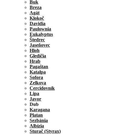
Buk
Breza
Agát
Klokoč
Davidia
Paulownia
Eukalyptus
Štedrec
Jaseňovec
Hloh
Gledíčia
Hrab
Pagaštan
Katalpa
Sofora
Zelkova
Cercidovník
Lipa
Javor
Dub
Karagana
Platan
Sezbánia
Albízia
Sturač (Styrax)