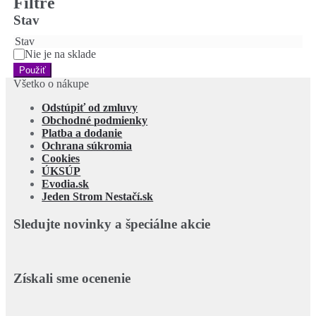
Filtre
Stav
Stav
Nie je na sklade
Použiť
Všetko o nákupe
Odstúpiť od zmluvy
Obchodné podmienky
Platba a dodanie
Ochrana súkromia
Cookies
ÚKSÚP
Evodia.sk
Jeden Strom Nestačí.sk
Sledujte novinky a špeciálne akcie
Získali sme ocenenie