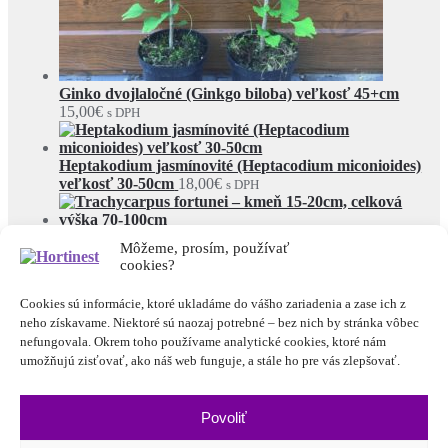
Ginko dvojlaločné (Ginkgo biloba) veľkosť 45+cm
15,00
€
s DPH
Heptakodium jasmínovité (Heptacodium miconioides)
veľkosť 30-50cm
18,00
€
s DPH
Trachycarpus fortunei – kmeň 15-20cm, celková
Môžeme, prosím, používať
výška 70-100cm
33,00
€
s DPH
cookies?
© Hortinest 2026
Cookies sú informácie, ktoré ukladáme do vášho zariadenia a zase ich z
Rešpektujeme vaše súkromie
Built with WooCommerce
.
neho získavame. Niektoré sú naozaj potrebné – bez nich by stránka vôbec
Môj účet
nefungovala. Okrem toho používame analytické cookies, ktoré nám
Hľadať
umožňujú zisťovať, ako náš web funguje, a stále ho pre vás zlepšovať.
Hľadať:
Cart
0
Povoliť