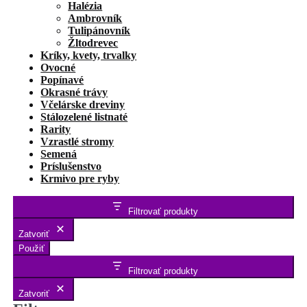
Halézia
Ambrovník
Tulipánovník
Žltodrevec
Kríky, kvety, trvalky
Ovocné
Popínavé
Okrasné trávy
Včelárske dreviny
Stálozelené listnaté
Rarity
Vzrastlé stromy
Semená
Príslušenstvo
Krmivo pre ryby
Filtrovať produkty
Zatvoriť
Použiť
Filtrovať produkty
Zatvoriť