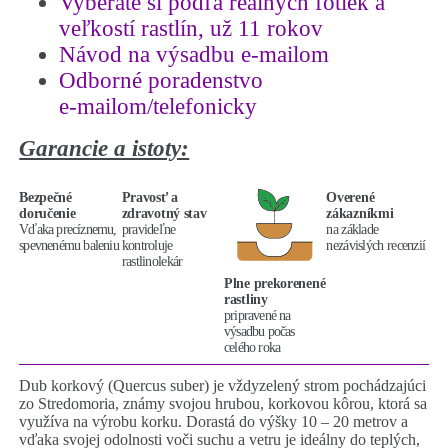
Vyberáte si podľa reálnych fotiek a
veľkostí rastlín, už 11 rokov
Návod na výsadbu e-mailom
Odborné poradenstvo
e-mailom/telefonicky
Garancie a istoty:
Bezpečné
Pravosť a
Overené
doručenie
zdravotný stav
zákazníkmi
Vďaka precíznemu,
pravideľne
na základe
spevnenému baleniu
kontroluje
nezávislých recenzií
rastlinolekár
Plne prekorenené
rastliny
pripravené na
výsadbu počas
celého roka
Dub korkový (Quercus suber) je vždyzelený strom pochádzajúci
zo Stredomoria, známy svojou hrubou, korkovou kôrou, ktorá sa
využíva na výrobu korku. Dorastá do výšky 10 – 20 metrov a
vďaka svojej odolnosti voči suchu a vetru je ideálny do teplých,