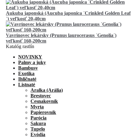
Aukuba japonská (Aucuba japonica ´Crinkled Golden Leaf
´) veľkosť 20-40cm
Vavrínovec lekársky (Prunus laurocerasus ´Genolia´)
veľkosť 160-200cm
Katalóg rastlín
NOVINKY
Palmy a juky
Bambusy
Exotika
Ihličnaté
Listnaté
Aralka (Arália)
Brestovec
Cesnakovník
Myrta
Papierovník
Parócia
Sakura
Tupelo
Evódia