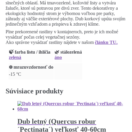
slnečných oblastí. Má tmavozelené, kožovité listy a vytvára
žaluďe, ktoré sú potravou pre divú zver. Tento dekoratívny a
ekologicky hodnotný strom je výbornou voľbou pre parky,
záhrady aj väčšie exteriérové plochy. Dub korkový upúta svojím
jedinečným vzhľadom a prispieva k zdravej klíme.
Plne prekorenené rastliny v kontajneroch, preto je ich možné
vysádzať počas celej vegetačnej sezóny.
Ako správne vysádzať rastliny nájdete v našom
článku TU.
🍃 farba listu / ihličia
🌿 stálozelená
zelená
áno
❄️ mrazuvzdornosť do
-15 °C
Súvisiace produkty
Dub letný (Quercus robur
´Pectinata´) veľkosť 40-60cm