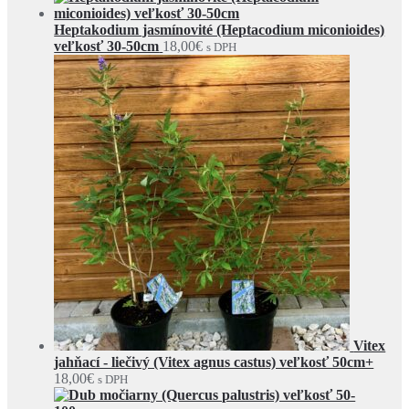
Heptakodium jasmínovité (Heptacodium miconioides)
veľkosť 30-50cm
18,00
€
s DPH
Vitex
jahňací - liečivý (Vitex agnus castus) veľkosť 50cm+
18,00
€
s DPH