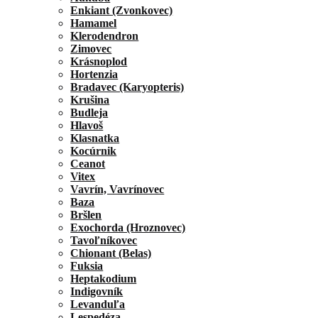
Enkiant (Zvonkovec)
Hamamel
Klerodendron
Zimovec
Krásnoplod
Hortenzia
Bradavec (Karyopteris)
Krušina
Budleja
Hlavoš
Klasnatka
Kocúrnik
Ceanot
Vitex
Vavrín, Vavrínovec
Baza
Bršlen
Exochorda (Hroznovec)
Tavoľníkovec
Chionant (Belas)
Fuksia
Heptakodium
Indigovník
Levanduľa
Lespedéza