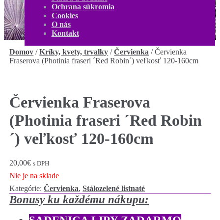
O nás
Ochrana súkromia
Kontakt
Cookies
Môj účet
O nás
0,00
€
0 produktov
Kontakt
Domov
/
Kríky, kvety, trvalky
/
Červienka
/
Červienka
Fraserova (Photinia fraseri ´Red Robin´) veľkosť 120-160cm
Červienka Fraserova
(Photinia fraseri ´Red Robin
´) veľkosť 120-160cm
20,00
€
s DPH
Nie je na sklade
Kategórie:
Červienka
,
Stálozelené listnaté
Bonusy ku každému nákupu: