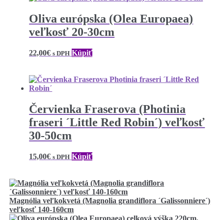
Oliva európska (Olea Europaea)
veľkosť 20-30cm
22,00
€
Kúpiť
s DPH
Červienka Fraserova (Photinia
fraseri ´Little Red Robin´) veľkosť
30-50cm
15,00
€
Kúpiť
s DPH
Magnólia veľkokvetá (Magnolia grandiflora ´Galissonniere´)
veľkosť 140-160cm