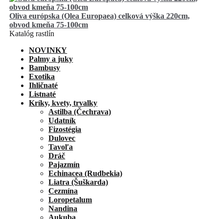
Oliva európska (Olea Europaea) celková výška 220cm,
obvod kmeňa 75-100cm
Katalóg rastlín
NOVINKY
Palmy a juky
Bambusy
Exotika
Ihličnaté
Listnaté
Kríky, kvety, trvalky
Astilba (Čechrava)
Udatník
Fizostégia
Dulovec
Tavoľa
Dráč
Pajazmín
Echinacea (Rudbekia)
Liatra (Šuškarda)
Cezmína
Loropetalum
Nandina
Aukuba