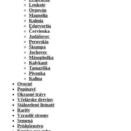
Leukote
Orgován
Magnólia
Kalmia
Edgevortia
Červienka
Judášovec
Perovskia
Škumpa
Jochovec
Mäsoplodka
Kalykant
Tamariška
Pivonka
Kalina
Ovocné
Popínavé
Okrasné trávy
Včelárske dreviny
Stálozelené listnaté
Rarity
Vzrastlé stromy
Semená
Príslušenstvo