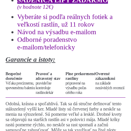
SADENICA LIPY ZADARMO
(v hodnote 12€)
Vyberáte si podľa reálnych fotiek a
veľkostí rastlín, už 11 rokov
Návod na výsadbu e-mailom
Odborné poradenstvo
e-mailom/telefonicky
Garancie a istoty:
Bezpečné
Pravosť a
Plne prekorenené
Overené
doručenie
zdravotný stav
rastliny
zákazníkmi
Vďaka precíznemu,
pravideľne
pripravené na
na základe
spevnenému baleniu
kontroluje
výsadbu počas
nezávislých recenzií
rastlinolekár
celého roka
Odolná, krásna a spoľahlivá. Tak sa dá stručne definovať tento
stálozelený vyšší ker. Mladé listy sú červenej farby a neskôr sa
menia na sýtozelené. Sú pomerne veľké a lesklé. Drobné kvety
sa objavujú na starších rastlín asi v polovici mája. Mladé kríky
rastú pomerne rýchlo, no neskôr sa rast spomalí a začnú
samovoľne zahusťovať. Môže sa tak využívať na živé ploty,