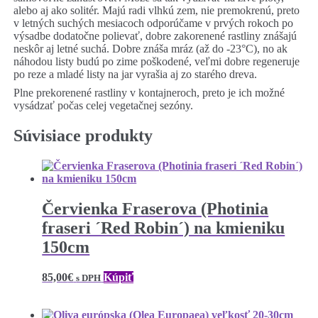
alebo aj ako solitér. Majú radi vlhkú zem, nie premokrenú, preto
v letných suchých mesiacoch odporúčame v prvých rokoch po
výsadbe dodatočne polievať, dobre zakorenené rastliny znášajú
neskôr aj letné suchá. Dobre znáša mráz (až do -23°C), no ak
náhodou listy budú po zime poškodené, veľmi dobre regeneruje
po reze a mladé listy na jar vyrašia aj zo starého dreva.
Plne prekorenené rastliny v kontajneroch, preto je ich možné
vysádzať počas celej vegetačnej sezóny.
Súvisiace produkty
Červienka Fraserova (Photinia
fraseri ´Red Robin´) na kmieniku
150cm
85,00
€
Kúpiť
s DPH