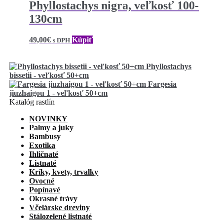
Phyllostachys nigra, veľkosť 100-
130cm
49,00
€
Kúpiť
s DPH
Phyllostachys
bissetii - veľkosť 50+cm
Fargesia
jiuzhaigou 1 - veľkosť 50+cm
Katalóg rastlín
NOVINKY
Palmy a juky
Bambusy
Exotika
Ihličnaté
Listnaté
Kríky, kvety, trvalky
Ovocné
Popínavé
Okrasné trávy
Včelárske dreviny
Stálozelené listnaté