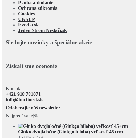
Platba a dodanie
Ochrana súkromia
Cookies
ÚKSÚP
Evodia.sk
Jeden Strom Nestačí.sk
Sledujte novinky a špeciálne akcie
Získali sme ocenenie
Kontakt
+421 918 781071
info@hortinest.sk
Odoberajte náš newsletter
Najpredávanejšie
Ginko dvojlaločné (Ginkgo biloba) veľkosť 45+cm
15,00
€
s DPH