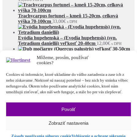
Trachycarpus fortunei – kmeň 15-20cm, celková
výška 70-100cm
33,00
€
s DPH
Evódia hupehenská – (Evodia hupehensis) (syn.
Tetradium daniellii) veľkosť 20-40cm
12,00
€
s DPH
Dub močiarny (Quercus palustris) veľkosť 30-50cm
Môžeme, prosím, používať
12,00
€
s DPH
cookies?
© Hortinest 2026
Cookies sú informácie, ktoré ukladáme do vášho zariadenia a zase ich z
Rešpektujeme vaše súkromie
Built with WooCommerce
.
neho získavame. Niektoré sú naozaj potrebné – bez nich by stránka vôbec
Môj účet
nefungovala. Okrem toho používame analytické cookies, ktoré nám
Hľadať
umožňujú zisťovať, ako náš web funguje, a stále ho pre vás zlepšovať.
Hľadať:
Cart
0
Povoliť
Zobraziť nastavenia
Slovenčina
Zásady používania súborov cookie
Vyhlásenie o ochrane súkromia