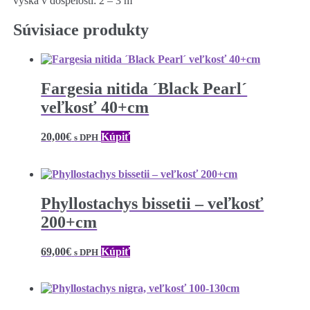
výška v dospelosti: 2 – 3 m
Súvisiace produkty
Fargesia nitida ´Black Pearl´
veľkosť 40+cm
20,00
€
Kúpiť
s DPH
Phyllostachys bissetii – veľkosť
200+cm
69,00
€
Kúpiť
s DPH