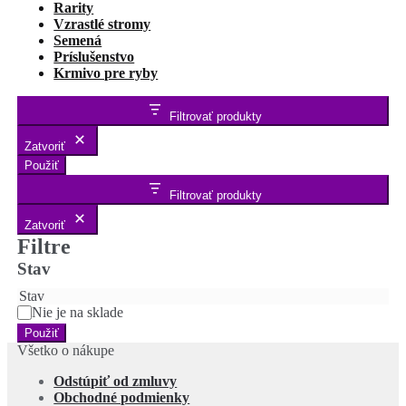
Rarity
Vzrastlé stromy
Semená
Príslušenstvo
Krmivo pre ryby
Filtrovať produkty
Zatvoriť
Použiť
Filtrovať produkty
Zatvoriť
Filtre
Stav
Stav
Nie je na sklade
Použiť
Všetko o nákupe
Odstúpiť od zmluvy
Obchodné podmienky