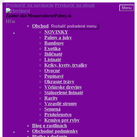
Preskočiť na navigáciu
Preskočiť na obsah
Menu
Hľadať:
Obchod
Rozbaliť podradené menu
NOVINKY
Obchod
Palmy a juky
NOVINKY
Bambusy
Palmy a juky
Exotika
Bambusy
Ihličnaté
Exotika
Listnaté
Ihličnaté
Kríky, kvety, trvalky
Listnaté
Ovocné
Kríky, kvety, trvalky
Popínavé
Ovocné
Okrasné trávy
Popínavé
Včelárske dreviny
Okrasné trávy
Stálozelené listnaté
Včelárske dreviny
Rarity
Stálozelené listnaté
Vzrastlé stromy
Rarity
Semená
Vzrastlé stromy
Príslušenstvo
Semená
Krmivo pre ryby
Príslušenstvo
Blog o rastlinách
Krmivo pre ryby
Obchodné podmienky
Blog o rastlinách
Platba a dodanie