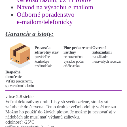
Návod na výsadbu e-mailom
Odborné poradenstvo
e-mailom/telefonicky
Garancie a istoty:
Pravosť a
Plne prekorenené
Overené
zdravotný stav
rastliny
zákazníkmi
pravideľne
pripravené na
na základe
kontroluje
výsadbu počas
nezávislých recenzií
rastlinolekár
celého roka
Bezpečné
doručenie
Vďaka precíznemu,
spevnenému baleniu
v trse 5-8 stebiel
Veľmi dekoratívny druh. Listy sú svetlo zelené, stonky sú
zafarbené do červena. Tento druh je veľmi odolný voči mrazu.
Možno ho použiť do živých plotov. Je možné ju pestovať aj v
nádobách ale musí mať výdatnú zálievku.
odolnosť: -25°C