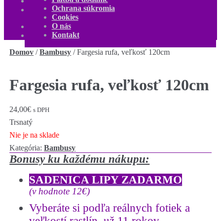
O nás
Ochrana súkromia
Kontakt
Cookies
Môj účet
O nás
0,00
€
0 produktov
Kontakt
Domov
/
Bambusy
/
Fargesia rufa, veľkosť 120cm
Fargesia rufa, veľkosť 120cm
24,00
€
s DPH
Trsnatý
Nie je na sklade
Kategória:
Bambusy
Bonusy ku každému nákupu:
SADENICA LIPY ZADARMO
(v hodnote 12€)
Vyberáte si podľa reálnych fotiek a
veľkostí rastlín, už 11 rokov