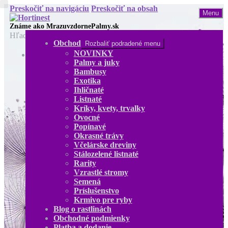
Preskočiť na navigáciu
Preskočiť na obsah
Menu
Hľadať:
Obchod
Rozbaliť podradené menu
NOVINKY
Obchod
Palmy a juky
NOVINKY
Bambusy
Palmy a juky
Exotika
Bambusy
Ihličnaté
Exotika
Listnaté
Ihličnaté
Kríky, kvety, trvalky
Listnaté
Ovocné
Kríky, kvety, trvalky
Popínavé
Ovocné
Okrasné trávy
Popínavé
Včelárske dreviny
Okrasné trávy
Stálozelené listnaté
Včelárske dreviny
Rarity
Stálozelené listnaté
Vzrastlé stromy
Rarity
Semená
Vzrastlé stromy
Príslušenstvo
Semená
Krmivo pre ryby
Príslušenstvo
Blog o rastlinách
Krmivo pre ryby
Obchodné podmienky
Blog o rastlinách
Platba a dodanie