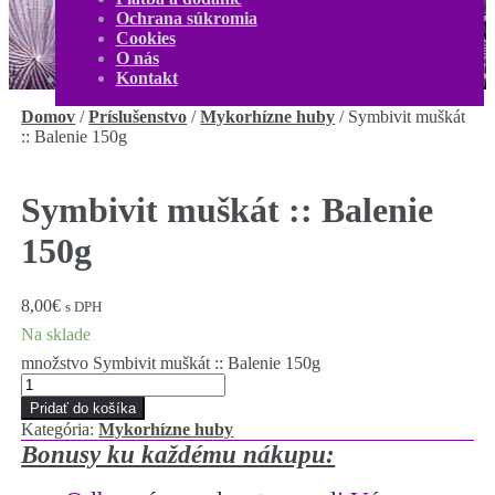
O nás
Ochrana súkromia
Kontakt
Cookies
Môj účet
O nás
0,00
€
0 produktov
Kontakt
Domov
/
Príslušenstvo
/
Mykorhízne huby
/
Symbivit muškát
:: Balenie 150g
Symbivit muškát :: Balenie
150g
8,00
€
s DPH
Na sklade
množstvo Symbivit muškát :: Balenie 150g
Pridať do košíka
Kategória:
Mykorhízne huby
Bonusy ku každému nákupu: