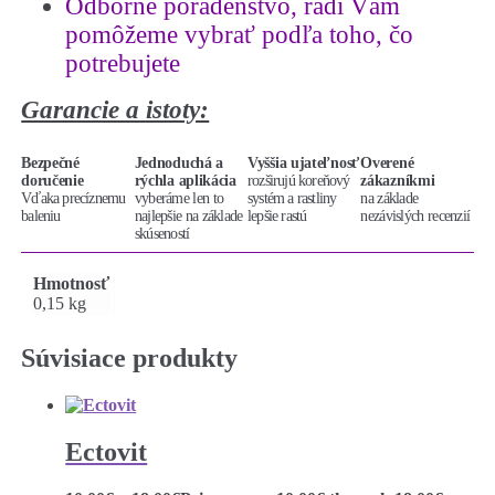
Odborné poradenstvo
,
radi Vám
pomôžeme vybrať podľa toho, čo
potrebujete
Garancie a istoty:
Bezpečné
Jednoduchá a
Vyššia ujateľnosť
Overené
doručenie
rýchla aplikácia
rozširujú koreňový
zákazníkmi
Vďaka precíznemu
vyberáme len to
systém a rastliny
na základe
baleniu
najlepšie na základe
lepšie rastú
nezávislých recenzií
skúseností
Hmotnosť
0,15 kg
Súvisiace produkty
Ectovit