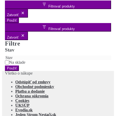
Filtrovať produkty
Zatvoriť
Použiť
Filtrovať produkty
Zatvoriť
Filtre
Stav
Stav
Na sklade
Použiť
Všetko o nákupe
Odstúpiť od zmluvy
Obchodné podmienky
Platba a dodanie
Ochrana súkromia
Cookies
ÚKSÚP
Evodia.sk
Jeden Strom Nestačí.sk