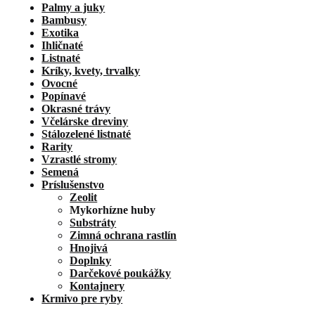
Palmy a juky
Bambusy
Exotika
Ihličnaté
Listnaté
Kríky, kvety, trvalky
Ovocné
Popínavé
Okrasné trávy
Včelárske dreviny
Stálozelené listnaté
Rarity
Vzrastlé stromy
Semená
Príslušenstvo
Zeolit
Mykorhízne huby
Substráty
Zimná ochrana rastlín
Hnojivá
Doplnky
Darčekové poukážky
Kontajnery
Krmivo pre ryby