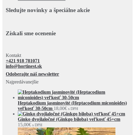
Sledujte novinky a špeciálne akcie
Získali sme ocenenie
Kontakt
+421 918 781071
info@hortinest.sk
Odoberajte náš newsletter
Najpredávanejšie
Heptakodium jasmínovité (Heptacodium miconioides)
veľkosť 30-50cm
18,00
€
s DPH
Ginko dvojlaločné (Ginkgo biloba) veľkosť 45+cm
15,00
€
s DPH