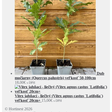
Dub
močiarny (Quercus palustris) veľkosť 50-100cm
18,00
€
s DPH
Vitex jahňací - liečivý (Vitex agnus castus ´Latifolia´)
veľkosť 20cm+
15,00
€
s DPH
© Hortinest 2026